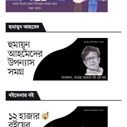
হুমায়ূন আহমেদ
বইমেলার বই