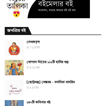
জনপ্রিয় বই
লেখকবৃন্দ
7:53 PM
গোপাল ভাঁড়ের ১১১টি হাসির গল্প
8:24 AM
[ছোট্টগল্প] সেক্সবয় - তসলিমা নাসরিন
4:11 PM
১৫০টি কবিতার বই