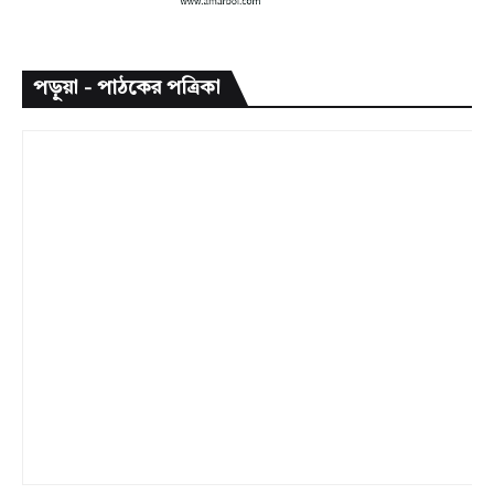
পড়ুয়া - পাঠকের পত্রিকা