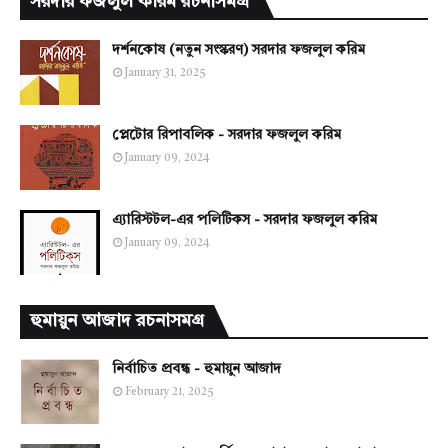
সরদার ফজলুল করিম রচনাসমগ্র
দর্শনকোষ (নতুন সংস্করণ) সরদার ফজলুল করিম
January 31, 2025
প্লেটোর রিপাবলিক - সরদার ফজলুল করিম
January 09, 2024
এ্যারিস্টটল-এর পলিটিকস - সরদার ফজলুল করিম
January 09, 2024
হুমায়ুন আজাদ রচনাসমগ্র
নির্বাচিত প্রবন্ধ - হুমায়ুন আজাদ
February 21, 2025