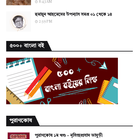
8:43 AM
হুমায়ূন আহমেদের উপন্যাস সমগ্র ০১ থেকে ১৪
2:59 PM
৫০০+ বাংলা বই
পুরাণকোষ
পুরাণকোষ ১ম খণ্ড - নৃসিংহপ্রসাদ ভাদুড়ী