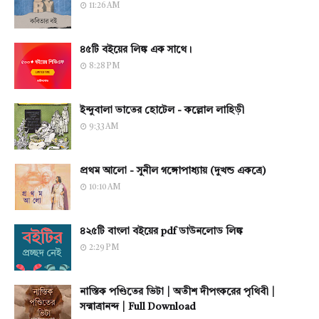
11:26 AM
৪৫টি বইয়ের লিঙ্ক এক সাথে।
8:28 PM
ইন্দুবালা ভাতের হোটেল - কল্লোল লাহিড়ী
9:33 AM
প্রথম আলো - সুনীল গঙ্গোপাধ্যায় (দুখন্ড একত্রে)
10:10 AM
৪২৫টি বাংলা বইয়ের pdf ডাউনলোড লিঙ্ক
2:29 PM
নাস্তিক পণ্ডিতের ভিটা | অতীশ দীপংকরের পৃথিবী |
সন্মাত্রানন্দ | Full Download