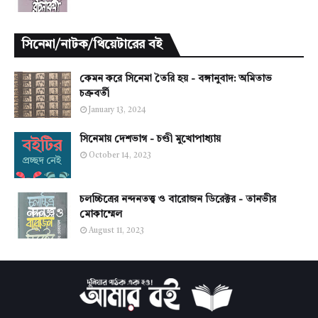
সিনেমা/নাটক/থিয়েটারের বই
কেমন করে সিনেমা তৈরি হয় - বঙ্গানুবাদ: অমিতাভ
চক্রবর্তী
January 13, 2024
সিনেমায় দেশভাগ - চণ্ডী মুখোপাধ্যায়
October 14, 2023
চলচ্চিত্রের নন্দনতত্ত্ব ও বারোজন ডিরেক্টর - তানভীর
মোকাম্মেল
August 11, 2023