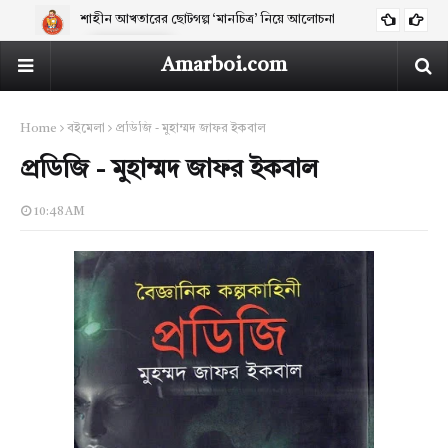
শাহীন আখতারের ছোটগল্প ‘মানচিত্র’ নিয়ে আলোচনা
ARTICLES
Amarboi.com
Home
বইমেলা
প্রডিজি - মুহাম্মদ জাফর ইকবাল
প্রডিজি - মুহাম্মদ জাফর ইকবাল
10:48 AM