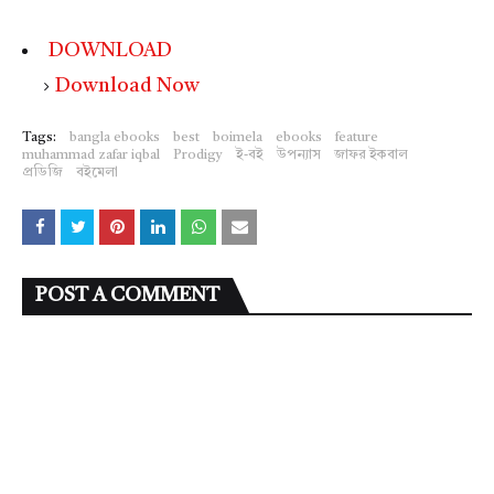
DOWNLOAD
Download Now
Tags:
bangla ebooks
best
boimela
ebooks
feature
muhammad zafar iqbal
Prodigy
ই-বই
উপন্যাস
জাফর ইকবাল
প্রডিজি
বইমেলা
POST A COMMENT