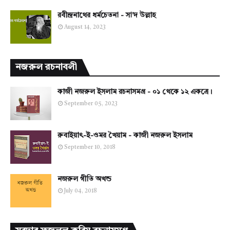
রবীন্দ্রনাথের ধর্মচেতনা - সা'দ উল্লাহ
August 14, 2023
নজরুল রচনাবলী
কাজী নজরুল ইসলাম রচনাসমগ্র - ০১ থেকে ১২ একত্রে।
September 05, 2023
রুবাইয়াৎ-ই-ওমর খৈয়াম - কাজী নজরুল ইসলাম
September 10, 2018
নজরুল গীতি অখন্ড
July 04, 2018