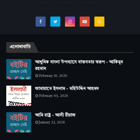
সবচেয়ে জনপ্রিয় অনলাইন বাংলা লাইব্রেরি।
এলোধাবাড়ি
আধুনিক বাংলা উপন্যাসে বাস্তবতার স্বরূপ - আকিমুন
রহমান
February 10, 2026
জামায়াতে ইসলাম - মহিউদ্দিন আহমদ
February 05, 2026
আমি রাষ্ট্র - আলী রীয়াজ
January 23, 2026