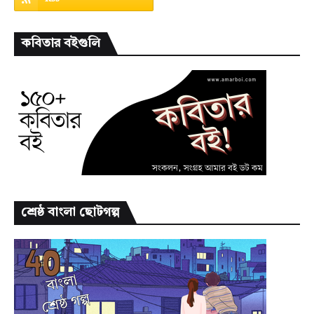
কবিতার বইগুলি
শ্রেষ্ঠ বাংলা ছোটগল্প