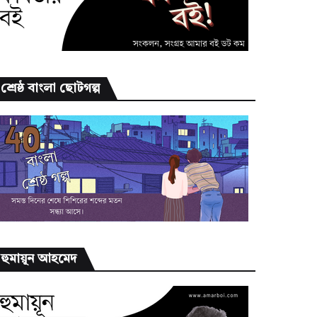
শ্রেষ্ঠ বাংলা ছোটগল্প
হুমায়ূন আহমেদ