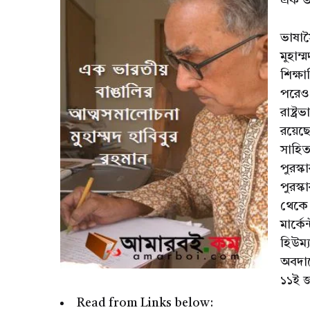
এক ভা
ভাষাস
মুহাম
শিক্ষা
পরেও 
রাষ্ট্
রয়েছ
সাহিত্
পুরস্ক
পুরস্
থেকে 
মার্ক
হিউম্য
অবদান
১১ই জ
Read from Links below: