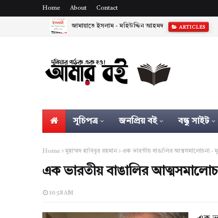
Home
About
Contact
জামায়াতে ইসলাম - মহিউদ্দিন আহমদ
ARTICLES
সূচিপত্র
জনপ্রিয় বই
বন্ধু সাইট
Home
মুহাম্মদ হাবিবুর রহমান
এক ভারতীয় বাঙালির আত্মসমালোচনা - মুহ
এক ভারতীয় বাঙালির আত্মসমালোচনা
10:58 AM