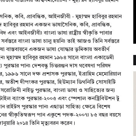
রতীয় বাঙালির আত্মসমালোচনা - মুহাম্মদ হাবিবুর রহমান
ৈনিক, কবি, প্রাবন্ধিক, আইনজীবী - মুহাম্মদ হাবিবুর রহমান
্মদ হাবিবুর রহমান একজন ভাষাসৈনিক, কবি, প্রাবন্ধিক,
বিদ এবং আইনজীবী৷ বাংলা ভাষা রাষ্ট্রীয় স্বীকৃতি পাবার
সর্বস্তরে বাংলা ভাষা চালু হয়নি৷ তাই আজও তিনি সর্বস্তরে
রভাষা বাস্তবায়নে একজন ভাষা যোদ্ধার ভূমিকায় অবতীর্ণ
েন৷ মুহাম্মদ হাবিবুর রহমান ১৯৮৪ সালে বাংলা একাডেমী
য পুরস্কার পান৷ দেশবন্ধু চিত্তরঞ্জন দাস গবেষণা পরিষদ
ার, ১৯৯৬ সালে দক্ষ প্রশাসক পুরস্কার, ইব্রাহিম মেমোরিয়াল
কার, অতীশ দীপংকর পুরস্কার, হিউম্যান ডিগনিটি সোসাইটি
সরোজিনী নাইডু পুরস্কার, বাংলা ভাষা ও সাহিত্যের জন্য
েন্টাইল ব্যাংক পুরস্কার-২০০৫ এবং স্পেশাল কনট্রিবিউশন টু
ান রাইটস পুরস্কার পান৷ এছাড়া সাহিত্য ক্ষেত্রে বিশেষ
ের স্বীকৃতিস্বরূপ পান একুশে পদক-২০০৭৷ ৮৫ বছর বয়সে
ানুয়ারি ২০১৪ তিনি মৃত্যুবরন করেন।