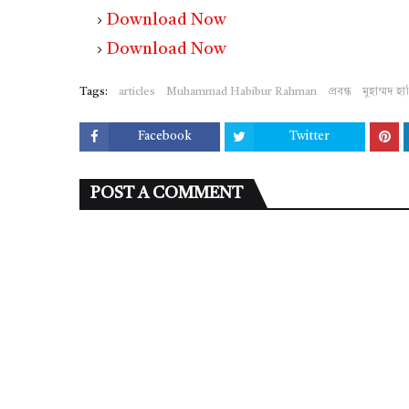
Download Now
Download Now
Tags:
articles
Muhammad Habibur Rahman
প্রবন্ধ
মুহাম্মদ হ
Facebook
Twitter
POST A COMMENT