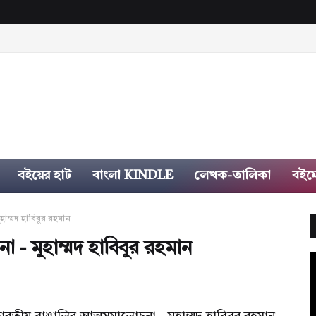
বইয়ের হাট
বাংলা KINDLE
লেখক-তালিকা
বইম
াম্মদ হাবিবুর রহমান
 - মুহাম্মদ হাবিবুর রহমান