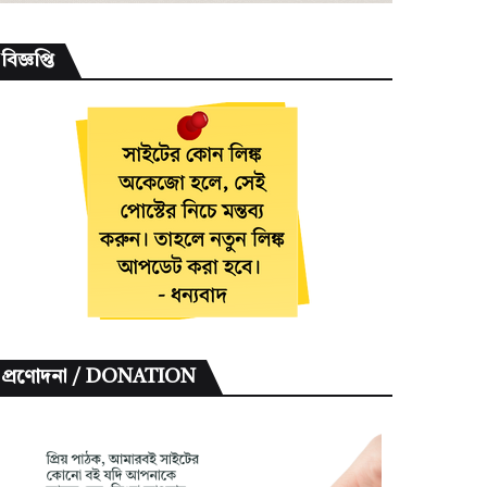
বিজ্ঞপ্তি
প্রণোদনা / DONATION