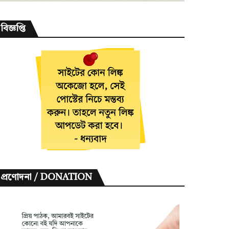
বিজ্ঞপ্তি
প্রণোদনা / DONATION