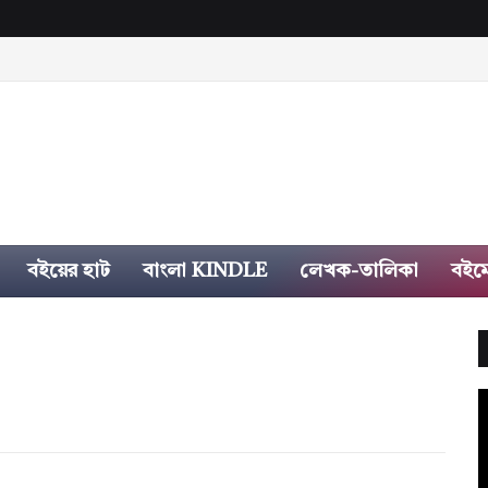
বইয়ের হাট
বাংলা KINDLE
লেখক-তালিকা
বইম