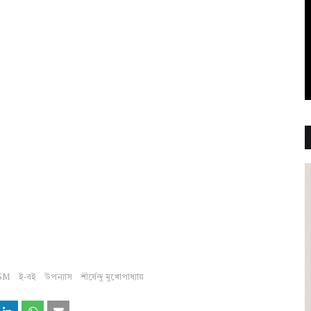
SM
ই-বই
উপন্যাস
শীর্ষেন্দু মুখোপাধ্যায়