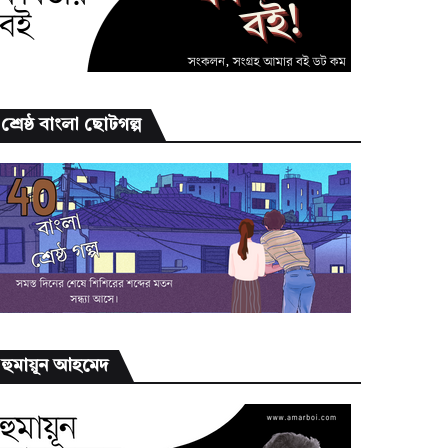
শ্রেষ্ঠ বাংলা ছোটগল্প
হুমায়ূন আহমেদ