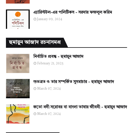
এ্যারিস্টটল-এর পলিটিকস - সরদার ফজলুল করিম
January 09, 2024
হুমায়ুন আজাদ রচনাসমগ্র
নির্বাচিত প্রবন্ধ - হুমায়ুন আজাদ
February 21, 2025
শুভব্রত ও তার সম্পর্কিত সুসমাচার - হুমায়ুন আজাদ
March 07, 2024
কতো নদী সরোবর বা বাংলা ভাষার জীবনী - হুমায়ুন আজাদ
March 07, 2024