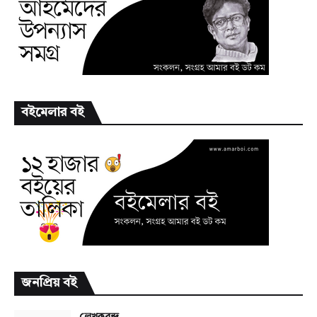
বইমেলার বই
জনপ্রিয় বই