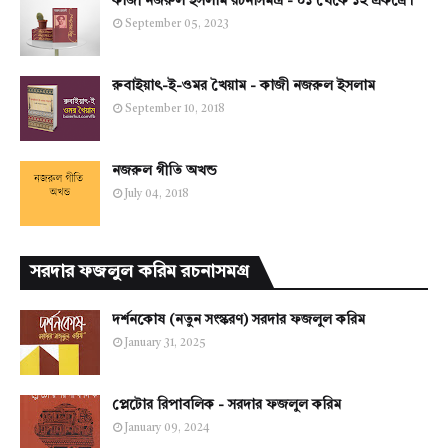
কাজী নজরুল ইসলাম রচনাসমগ্র - ০১ থেকে ১২ একত্রে।
September 05, 2023
রুবাইয়াৎ-ই-ওমর খৈয়াম - কাজী নজরুল ইসলাম
September 10, 2018
নজরুল গীতি অখন্ড
July 04, 2018
সরদার ফজলুল করিম রচনাসমগ্র
দর্শনকোষ (নতুন সংস্করণ) সরদার ফজলুল করিম
January 31, 2025
প্লেটোর রিপাবলিক - সরদার ফজলুল করিম
January 09, 2024