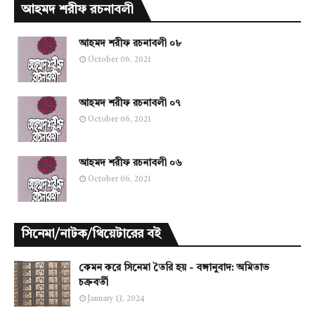
আহমদ শরীফ রচনাবলী
আহমদ শরীফ রচনাবলী ০৮
October 06, 2021
আহমদ শরীফ রচনাবলী ০৭
October 06, 2021
আহমদ শরীফ রচনাবলী ০৬
October 06, 2021
সিনেমা/নাটক/থিয়েটারের বই
কেমন করে সিনেমা তৈরি হয় - বঙ্গানুবাদ: অমিতাভ
চক্রবর্তী
January 13, 2024