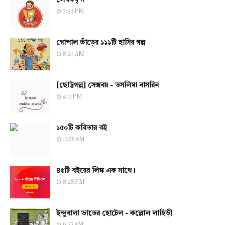
লেখকবৃন্দ
7:53 PM
গোপাল ভাঁড়ের ১১১টি হাসির গল্প
8:24 AM
[ছোট্টগল্প] সেক্সবয় - তসলিমা নাসরিন
4:11 PM
১৫০টি কবিতার বই
11:26 AM
৪৫টি বইয়ের লিঙ্ক এক সাথে।
8:28 PM
ইন্দুবালা ভাতের হোটেল - কল্লোল লাহিড়ী