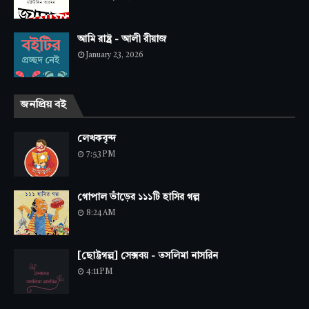
আমি রাষ্ট্র - আলী রীয়াজ
January 23, 2026
জনপ্রিয় বই
লেখকবৃন্দ
7:53 PM
গোপাল ভাঁড়ের ১১১টি হাসির গল্প
8:24 AM
[ছোট্টগল্প] সেক্সবয় - তসলিমা নাসরিন
4:11 PM