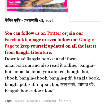
উনিশ কুড়ি - ফেব্রুয়ারী ০৪, ২০১২
You can follow us on
Twitter
or join our
Facebook fanpage
or even follow our
Google+
Page
to keep yourself updated on all the latest
from Bangla Literature.
Download Bangla books in pdf form
amarboi.com and also read it online. 'bangla-
boi, boimela, humayun ahmed, bangla boi,
ebook, bangla-ebook, bangla-pdf, bangla book,
bangla pdf, zafar iqbal, boi, আমারবই, আমার বই,
bengali books download'
Tags:
feature
Magazine
Unishkuri
উনিশ কুড়ি