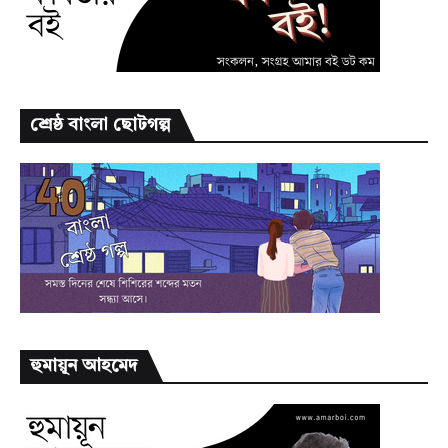
শ্রেষ্ঠ বাংলা ছোটগল্প
হুমায়ূন আহমেদ