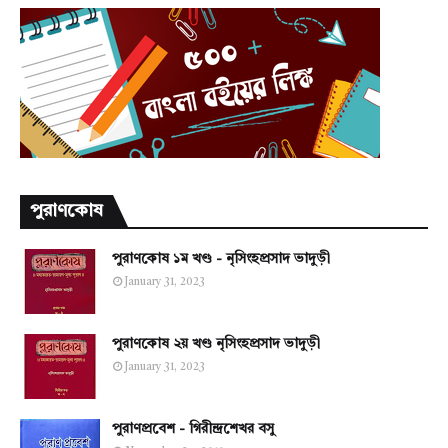
পুরাণকোষ
পুরাণকোষ ১ম খণ্ড - নৃসিংহপ্রসাদ ভাদুড়ী
January 31, 2023
পুরাণকোষ ২য় খণ্ড নৃসিংহপ্রসাদ ভাদুড়ী
January 31, 2023
পুরাণপ্রবেশ - গিরীন্দ্রশেখর বসু