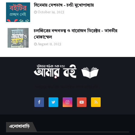
সিনেমায় দেশভাগ - চণ্ডী মুখোপাধ্যায়
October 14, 2023
চলচ্চিত্রের নন্দনতত্ত্ব ও বারোজন ডিরেক্টর - তানভীর
মোকাম্মেল
August 11, 2023
সবচেয়ে জনপ্রিয় অনলাইন বাংলা লাইব্রেরি।
এলোধাবাড়ি