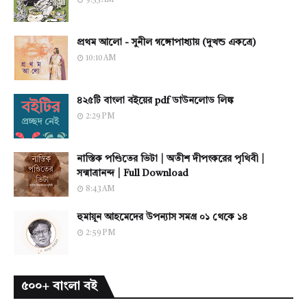
9:33 AM
প্রথম আলো - সুনীল গঙ্গোপাধ্যায় (দুখন্ড একত্রে)
10:10 AM
৪২৫টি বাংলা বইয়ের pdf ডাউনলোড লিঙ্ক
2:29 PM
নাস্তিক পণ্ডিতের ভিটা | অতীশ দীপংকরের পৃথিবী |
সন্মাত্রানন্দ | Full Download
8:43 AM
হুমায়ূন আহমেদের উপন্যাস সমগ্র ০১ থেকে ১৪
2:59 PM
৫০০+ বাংলা বই