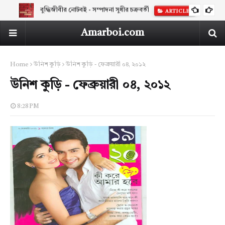
বুদ্ধিজীবীর নোটবই - সম্পাদনা সুধীর চক্রবর্তী
ARTICLES
Amarboi.com
Home
উনিশ কুড়ি
উনিশ কুড়ি - ফেব্রুয়ারী ০৪, ২০১২
উনিশ কুড়ি - ফেব্রুয়ারী ০৪, ২০১২
8:28 PM