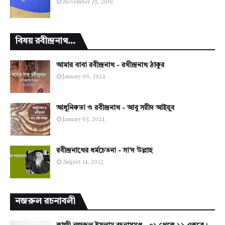
November 25, 2019
বিষয় রবীন্দ্রনাথ...
আমার বাবা রবীন্দ্রনাথ - রথীন্দ্রনাথ ঠাকুর
January 06, 2024
আধুনিকতা ও রবীন্দ্রনাথ - আবু সয়ীদ আইয়ুব
January 03, 2024
রবীন্দ্রনাথের ধর্মচেতনা - সা'দ উল্লাহ
August 14, 2023
নজরুল রচনাবলী