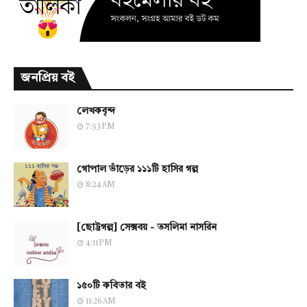
জনপ্রিয় বই
লেখকবৃন্দ
7:53 PM
গোপাল ভাঁড়ের ১১১টি হাসির গল্প
8:24 AM
[ছোট্টগল্প] সেক্সবয় - তসলিমা নাসরিন
4:11 PM
১৫০টি কবিতার বই
11:26 AM