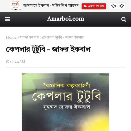
জামায়াতে ইসলাম - মহিউদ্দিন আহমদ
ARTICLES
Amarboi.com
Home
জাফর ইকবাল
কেপলার টূটুবি - জাফর ইকবাল
কেপলার টূটুবি - জাফর ইকবাল
10:44 AM