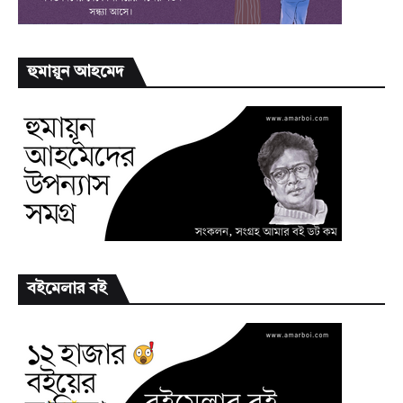
হুমায়ূন আহমেদ
বইমেলার বই