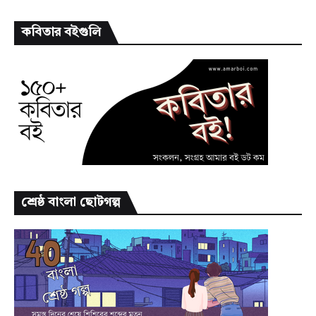
কবিতার বইগুলি
শ্রেষ্ঠ বাংলা ছোটগল্প