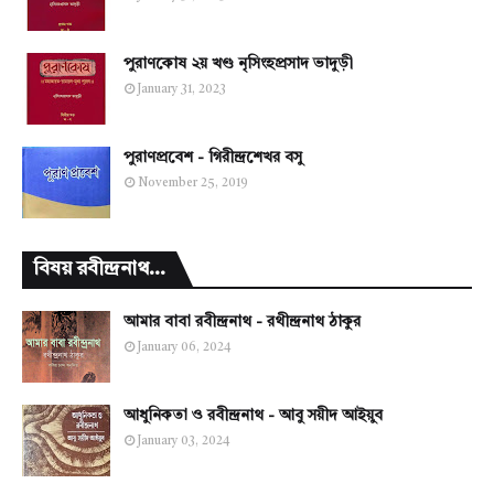
পুরাণকোষ ২য় খণ্ড নৃসিংহপ্রসাদ ভাদুড়ী
January 31, 2023
পুরাণপ্রবেশ - গিরীন্দ্রশেখর বসু
November 25, 2019
বিষয় রবীন্দ্রনাথ...
আমার বাবা রবীন্দ্রনাথ - রথীন্দ্রনাথ ঠাকুর
January 06, 2024
আধুনিকতা ও রবীন্দ্রনাথ - আবু সয়ীদ আইয়ুব
January 03, 2024