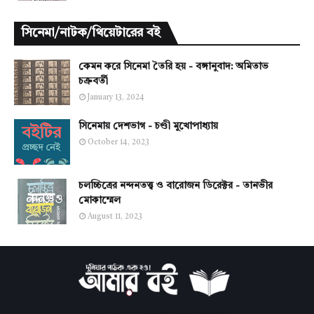
সিনেমা/নাটক/থিয়েটারের বই
কেমন করে সিনেমা তৈরি হয় - বঙ্গানুবাদ: অমিতাভ
চক্রবর্তী
January 13, 2024
সিনেমায় দেশভাগ - চণ্ডী মুখোপাধ্যায়
October 14, 2023
চলচ্চিত্রের নন্দনতত্ত্ব ও বারোজন ডিরেক্টর - তানভীর
মোকাম্মেল
August 11, 2023