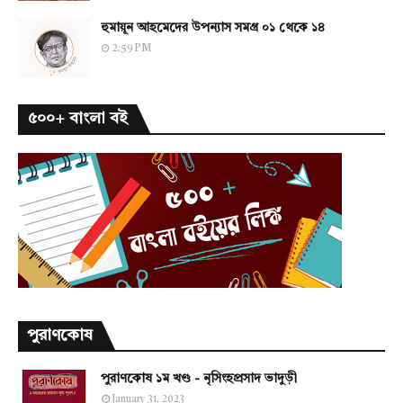
হুমায়ূন আহমেদের উপন্যাস সমগ্র ০১ থেকে ১৪
2:59 PM
৫০০+ বাংলা বই
পুরাণকোষ
পুরাণকোষ ১ম খণ্ড - নৃসিংহপ্রসাদ ভাদুড়ী
January 31, 2023