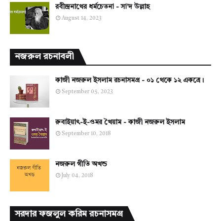
রবীন্দ্রনাথের ধর্মচেতনা - সা'দ উল্লাহ
August 14, 2023
নজরুল রচনাবলী
কাজী নজরুল ইসলাম রচনাসমগ্র - ০১ থেকে ১২ একত্রে।
September 05, 2023
রুবাইয়াৎ-ই-ওমর খৈয়াম - কাজী নজরুল ইসলাম
September 10, 2018
নজরুল গীতি অখন্ড
July 04, 2018
সরদার ফজলুল করিম রচনাসমগ্র