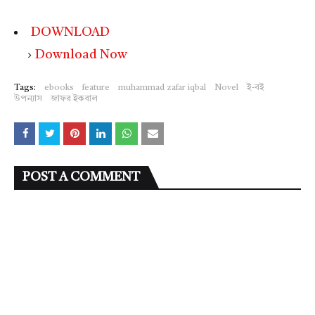
DOWNLOAD
Download Now
Tags:
ebooks
feature
muhammad zafar iqbal
Novel
ই-বই
উপন্যাস
জাফর ইকবাল
POST A COMMENT