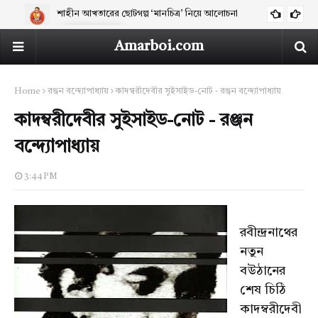
শাহীন আখতারের ছোটগল্প ‘মানচিত্র’ নিয়ে আলোচনা
ARTICLES
Amarboi.com
Home
রঞ্জন বন্দ্যোপাধ্যায়
কাদম্বরীদেবীর সুইসাইড-নোট - রঞ্জন বন্দ্যোপাধ্যায়
কাদম্বরীদেবীর সুইসাইড-নোট - রঞ্জন
বন্দ্যোপাধ্যায়
3:44 PM
রবীন্দ্রনাথের
নতুন
বউঠানের
শেষ চিঠি
কাদম্বরীদেবী