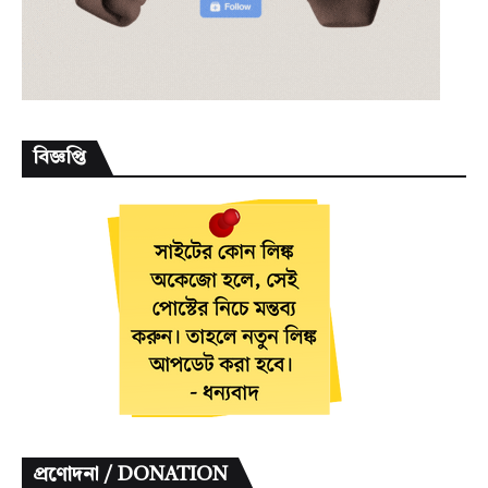
বিজ্ঞপ্তি
প্রণোদনা / DONATION