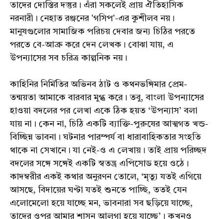
তাদের দোস্তির দস্তুর। এঁরা সকলেই প্রায় ঐতিহাসিক
নরনারী। নেহাত রঞ্জনের 'গসিপ'-এর কুশীলব নয়।
মানুষগুলোর সামাজিক পরিচয় দেবার জন্য চিঠির পরতে
পরতে বে-আব্রু করে দেন লেখক। বোঝা যায়, এ
উপন্যাসের সব চরিত্র কাল্পনিক নয়।
কাহিনির নির্মিতির অভিনব ঠাট ও কথনভঙ্গিমার প্রেম-
তন্ময়তা আমাকে বারবার মুগ্ধ করে। তবু, বাংলা উপন্যাসের
হাওয়া বদলের পর লেখা একে ঠিক হয়ত ‘উপন্যাস’ বলা
যায় না। কেন না, চিঠি একটি ব্যাক্তি-পুরুষের আত্মগত খন্ড-
বিচ্ছিন্ন ভাবনা। ঘটনার পারম্পর্য বা ধারাবাহিকতার সংহতি
থাকে না সেখানে। যা নেই-ও এ লেখায়। তাই প্রায় পরিচ্ছদ
বদলের সঙ্গে সঙ্গেই একটি স্বতন্ত্র এপিসোড হয়ে ওঠে।
কাদম্বরীর একই কথার অনুরণন তোলে, ‘মৃত্যু যতই এগিয়ে
আসছে, বিদায়ের ঘণ্টা যতই শুনতে পাচ্ছি, ততই যেন
এলোমেলো হয়ে যাচ্ছে মন, ভাবনারা সব ছড়িয়ে যাচ্ছে,
তাদের ওপর আমার শাসন আলগা হয়ে যাচ্ছে’। কখনও