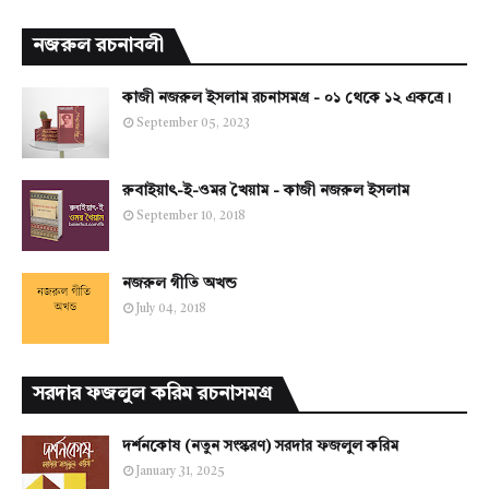
নজরুল রচনাবলী
কাজী নজরুল ইসলাম রচনাসমগ্র - ০১ থেকে ১২ একত্রে।
September 05, 2023
রুবাইয়াৎ-ই-ওমর খৈয়াম - কাজী নজরুল ইসলাম
September 10, 2018
নজরুল গীতি অখন্ড
July 04, 2018
সরদার ফজলুল করিম রচনাসমগ্র
দর্শনকোষ (নতুন সংস্করণ) সরদার ফজলুল করিম
January 31, 2025