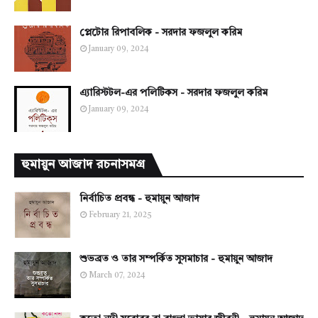
প্লেটোর রিপাবলিক - সরদার ফজলুল করিম
January 09, 2024
এ্যারিস্টটল-এর পলিটিকস - সরদার ফজলুল করিম
January 09, 2024
হুমায়ুন আজাদ রচনাসমগ্র
নির্বাচিত প্রবন্ধ - হুমায়ুন আজাদ
February 21, 2025
শুভব্রত ও তার সম্পর্কিত সুসমাচার - হুমায়ুন আজাদ
March 07, 2024