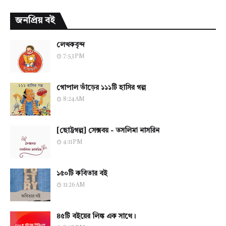
জনপ্রিয় বই
লেখকবৃন্দ
7:53 PM
গোপাল ভাঁড়ের ১১১টি হাসির গল্প
8:24 AM
[ছোট্টগল্প] সেক্সবয় - তসলিমা নাসরিন
4:11 PM
১৫০টি কবিতার বই
11:26 AM
৪৫টি বইয়ের লিঙ্ক এক সাথে।