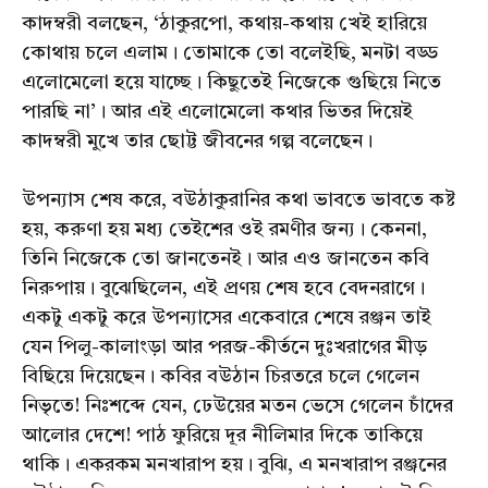
কাদম্বরী বলছেন, ‘ঠাকুরপো, কথায়-কথায় খেই হারিয়ে
কোথায় চলে এলাম। তোমাকে তো বলেইছি, মনটা বড্ড
এলোমেলো হয়ে যাচ্ছে। কিছুতেই নিজেকে গুছিয়ে নিতে
পারছি না’। আর এই এলোমেলো কথার ভিতর দিয়েই
কাদম্বরী মুখে তার ছোট্ট জীবনের গল্প বলেছেন।
উপন্যাস শেষ করে, বউঠাকুরানির কথা ভাবতে ভাবতে কষ্ট
হয়, করুণা হয় মধ্য তেইশের ওই রমণীর জন্য। কেননা,
তিনি নিজেকে তো জানতেনই। আর এও জানতেন কবি
নিরুপায়। বুঝেছিলেন, এই প্রণয় শেষ হবে বেদনরাগে।
একটু একটু করে উপন্যাসের একেবারে শেষে রঞ্জন তাই
যেন পিলু-কালাংড়া আর পরজ-কীর্তনে দুঃখরাগের মীড়
বিছিয়ে দিয়েছেন। কবির বউঠান চিরতরে চলে গেলেন
নিভৃতে! নিঃশব্দে যেন, ঢেউয়ের মতন ভেসে গেলেন চাঁদের
আলোর দেশে! পাঠ ফুরিয়ে দূর নীলিমার দিকে তাকিয়ে
থাকি। একরকম মনখারাপ হয়। বুঝি, এ মনখারাপ রঞ্জনের