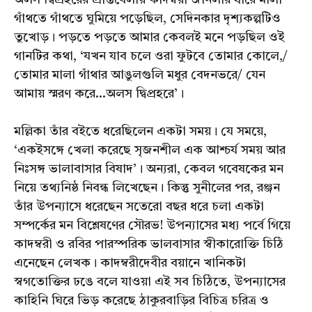
অলস দ্বিপ্রহরের প্রান্তবেলায় কাদম্বরী জানলার ধারে মালা
গাঁথতে গাঁথতে ঘুমিয়ে পড়েছিল, সেদিনকার দৃশ্যকল্পটিও
তুখোড়। পড়তে পড়তে আমার কেবলই মনে পড়ছিল ওই
গানটির কথা, ‘যখন যাব চলে ওরা ফুটবে তোমার কোলে,/
তোমার মালা গাঁথার আঙুলগুলি মধুর বেদনভরে/ যেন
আমায় স্মরণ করে...অলস দ্বিপ্রহরে’।
মল্লিকা তাঁর বইতে ধরেছিলেন একটা সময়। যে সময়ে,
‘একইসঙ্গে খেলা করেছে সৃজনশীল এক আশ্চর্য সময় আর
নিঃসঙ্গ ভালাবাসার বিষাদ’। অন্যরা, কেবল গবেষকের মন
নিয়ে তথ্যনিষ্ঠ নিবন্ধ লিখেছেন। কিন্তু সুনীলের পর, রঞ্জন
তাঁর উপন্যাসে ধরেছেন সতেরো বছর ধরে চলা একটা
সম্পর্কের মন বিশ্লেষণের সৌরভ! উপন্যাসের মধ্য পর্বে গিয়ে
কাদম্বরী ও রবির পারস্পরিক ভালবাসার স্বীকারোক্তি চিঠি
এনেছেন লেখক। কাদম্বরীদেবীর বয়ানে খানিকটা
স্বগতোক্তির ঢঙে বলে যাওয়া এই সব চিঠিতে, উপন্যাসের
কাহিনি ঘিরে ভিড় করেছে ঠাকুরবাড়ির বিচিত্র চরিত্র ও