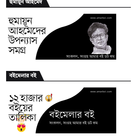
হুমায়ূন আহমেদ
বইমেলার বই