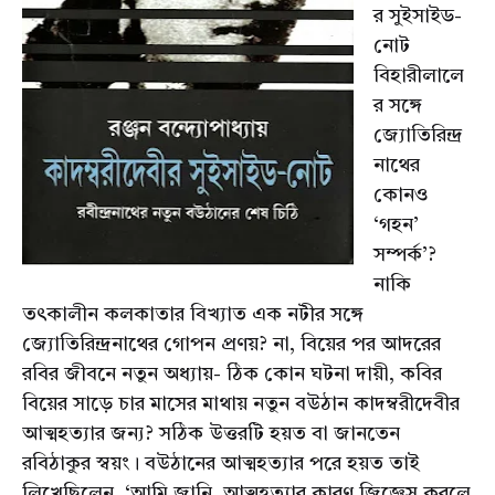
র সুইসাইড-
নোট
বিহারীলালে
র সঙ্গে
জ্যোতিরিন্দ্র
নাথের
কোনও
‘গহন’
সম্পর্ক’?
নাকি
তৎকালীন কলকাতার বিখ্যাত এক নটীর সঙ্গে
জ্যোতিরিন্দ্রনাথের গোপন প্রণয়? না, বিয়ের পর আদরের
রবির জীবনে নতুন অধ্যায়- ঠিক কোন ঘটনা দায়ী, কবির
বিয়ের সাড়ে চার মাসের মাথায় নতুন বউঠান কাদম্বরীদেবীর
আত্মহত্যার জন্য? সঠিক উত্তরটি হয়ত বা জানতেন
রবিঠাকুর স্বয়ং। বউঠানের আত্মহত্যার পরে হয়ত তাই
লিখেছিলেন, ‘আমি জানি, আত্মহত্যার কারণ জিজ্ঞেস করলে