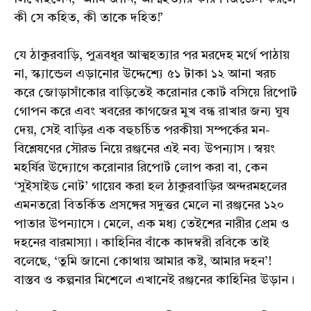
কী সে কহিত, কী তাকে দহিত!’
যে ঠাকুরবাড়ি, পুত্রবধূর আত্মহত্যার পর মরদেহ মর্গে পাঠায়
না, স্ক্যান্ডেল এড়ানোর উদ্দেশ্যে ৫১ টাকা ১২ আনা খরচ
করে জোড়াসাঁকোর বাড়িতেই করোনার কোর্ট বসিয়ে রিপোর্ট
গোপন করে এবং খবরের কাগজের মুখ বন্ধ রাখার জন্য ঘুষ
দেয়, সেই বাড়ির এক বহুচর্চিত পরকীয়া সম্পর্কের মন-
বিশ্লেষণের সৌরভ নিয়ে রঞ্জনের এই নব্য উপন্যাস। স্বয়ং
মহর্ষির উদ্যোগে করোনার রিপোর্ট লোপ করা বা, কেন
‘সুইসাইড নোট’ গায়েব করা হল ঠাকুরবাড়ির অন্দরমহলের
এমনতরো বিতর্কিত প্রসঙ্গের সদুত্তর মেলে না রঞ্জনের ১২০
পাতার উপন্যাসে। মেলে, এক মধ্য তেইশের নারীর প্রেম ও
দহনের বারমাস্যা। কাহিনির বাঁকে কাদম্বরী রবিকে তাই
বলেছে, ‘তুমি জানো কোথায় আমার কষ্ট, আমার দহন’!
বাস্তব ও কল্পনার মিশেলে এখানেই রঞ্জনের কাহিনির উড়ান।