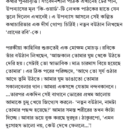
কথার পুনরাবৃত্তি। সংবেদনশীল পাঠক এখানেই টের পান,
উপন্যাসের মূল ‘কি-ওয়ার্ড’-টি লেখক পাঠকের হাতে যেন
তুলে দিলেন এখানেই। এ উপন্যাস আসলে সেই কল্পিত
কথাচারিতার এক দীর্ঘ গোপ্য চিঠিই। নতুন বউঠান লিখছেন
‘প্রাণের রবি’-কে।
পরকীয়া কাহিনির শুরুতেই এক মোক্ষম মোচড়। রবিকে
তাঁর বউঠান লিখছেন, ‘আজকাল তোমার ঘুম থেকে উঠতে
দেরি হয়। সেটাই তো স্বাভাবিক। মাত্র চারমাস বিয়ে হয়েছে
তোমার’। এর ঠিক পরের পরিচ্ছদে, ‘আগে তো সূর্য ওঠার
আগে তুমি উঠতে। আমার ঘুম ভাঙাতো তোমার
সকালবেলার গান। আমরা একসঙ্গে যেতাম নন্দনকাননে।
...তারপর একদিন সেই বাগানে ভোরের প্রথম আলোয়
আমাকে চুমু খেয়ে জিগ্যেস করলে- ‘নতুন বউঠান, নামটা
তোমার পছন্দ হয়েছে?’ আমার সমস্ত শরীরের তখন কাঁটা
দিচ্ছে। আবার ভয়ে বুক করছে দুরদুর। ঠাকুরপো, ‘এমন
দুঃসাহস ভালো নয়, কেউ দেখে ফেললে...’!