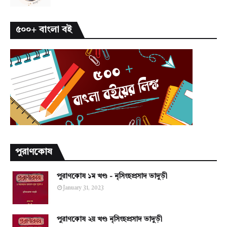
৫০০+ বাংলা বই
পুরাণকোষ
পুরাণকোষ ১ম খণ্ড - নৃসিংহপ্রসাদ ভাদুড়ী
January 31, 2023
পুরাণকোষ ২য় খণ্ড নৃসিংহপ্রসাদ ভাদুড়ী