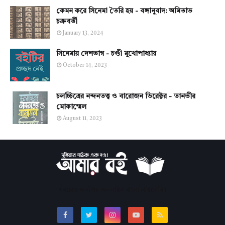
কেমন করে সিনেমা তৈরি হয় - বঙ্গানুবাদ: অমিতাভ
চক্রবর্তী
January 13, 2024
সিনেমায় দেশভাগ - চণ্ডী মুখোপাধ্যায়
October 14, 2023
চলচ্চিত্রের নন্দনতত্ত্ব ও বারোজন ডিরেক্টর - তানভীর
মোকাম্মেল
August 11, 2023
সবচেয়ে জনপ্রিয় অনলাইন বাংলা লাইব্রেরি।