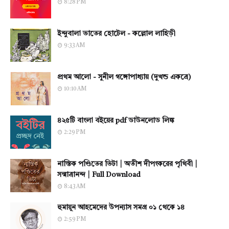
8:28 PM
ইন্দুবালা ভাতের হোটেল - কল্লোল লাহিড়ী
9:33 AM
প্রথম আলো - সুনীল গঙ্গোপাধ্যায় (দুখন্ড একত্রে)
10:10 AM
৪২৫টি বাংলা বইয়ের pdf ডাউনলোড লিঙ্ক
2:29 PM
নাস্তিক পণ্ডিতের ভিটা | অতীশ দীপংকরের পৃথিবী |
সন্মাত্রানন্দ | Full Download
8:43 AM
হুমায়ূন আহমেদের উপন্যাস সমগ্র ০১ থেকে ১৪
2:59 PM