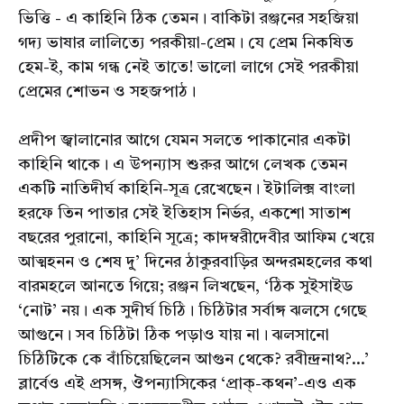
ভিত্তি - এ কাহিনি ঠিক তেমন। বাকিটা রঞ্জনের সহজিয়া
গদ্য ভাষার লালিত্যে পরকীয়া-প্রেম। যে প্রেম নিকষিত
হেম-ই, কাম গন্ধ নেই তাতে! ভালো লাগে সেই পরকীয়া
প্রেমের শোভন ও সহজপাঠ।
প্রদীপ জ্বালানোর আগে যেমন সলতে পাকানোর একটা
কাহিনি থাকে। এ উপন্যাস শুরুর আগে লেখক তেমন
একটি নাতিদীর্ঘ কাহিনি-সূত্র রেখেছেন। ইটালিক্স বাংলা
হরফে তিন পাতার সেই ইতিহাস নির্ভর, একশো সাতাশ
বছরের পুরানো, কাহিনি সূত্রে; কাদম্বরীদেবীর আফিম খেয়ে
আত্মহনন ও শেষ দু্’ দিনের ঠাকুরবাড়ির অন্দরমহলের কথা
বারমহলে আনতে গিয়ে; রঞ্জন লিখছেন, ‘ঠিক সুইসাইড
‘নোট’ নয়। এক সুদীর্ঘ চিঠি। চিঠিটার সর্বাঙ্গ ঝলসে গেছে
আগুনে। সব চিঠিটা ঠিক পড়াও যায় না। ঝলসানো
চিঠিটিকে কে বাঁচিয়েছিলেন আগুন থেকে? রবীন্দ্রনাথ?...’
ব্লার্বেও এই প্রসঙ্গ, ঔপন্যাসিকের ‘প্রাক্-কথন’-এও এক