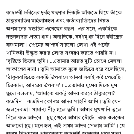
কাদম্বরী চরিত্রের দুর্বহ যন্ত্রণার দিকটি আঁকতে গিয়ে তাঁকে
ঠাকুরবাড়ির মহিলামহল এবং কর্তাব্যাক্তিদের নিয়ত
অপমানের খন্ডচিত্র এনেছেন রঞ্জন। এর সঙ্গে, একদিকে
নতুনদাদার প্রত্যাখান। অন্যদিকে, বর্ষণমুখর দিনে রবীন্দ্রের
বরণমাল্য। প্রেমের আশ্চর্য সারল্যে লেখা এই পর্বের
খানিকটা উদ্ধৃত করার লোভ সংবরণ করতে পারছি না।
‘বৃষ্টিতে ভিজছ তুমি। ...তোমার আয়ত দুটি চোখে মেঘলা
আকাশের মায়া। তুমি আমাকে বুকে জড়িয়ে ধরে বলেছিলে,
‘ঠাকুরবাড়িতে একটি উপবাসে আমরা সবাই কষ্ট পেয়েছি।
চিরকাল, আদরের উপবাস’। ...তোমার মুখের দিকে মুখ
তুলে বললাম, ‘আমাকে একটু আদর করবে ঠাকুরপো?
কতদিন – কতদিন কোনও আদর পাইনি আমি। তুমি যেন
জলদেবতা। সামান্য নীচু হলে তুমি। আমার মুখখানি তুলে
নিলে কত আদরে – চুমু খেলে আমার ঠোঁটে। এক ঝলকের
আলতো চুমু। মনে হল, এই প্রথম আদর পেলাম আমি’। যে