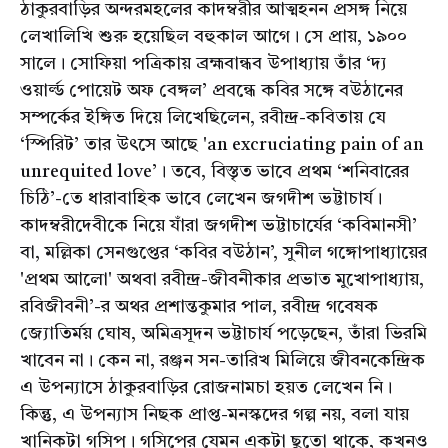
ঠাকুরবাড়ির অন্দরমহলের কাদম্বরীর আত্মহনন প্রসঙ্গ নিয়ে
লেখালিখি শুরু হয়েছিল বহুকাল আগে। সে প্রায়, ১৯০০
সালে। সোফিয়া পত্রিকায় ব্রহ্মবান্ধব উপাধ্যায় তাঁর ‘দ্য
ওয়ার্ল্ড পোয়েট অফ বেঙ্গল’ প্রবন্ধে কবির সঙ্গে বউঠানের
সম্পর্কের ইঙ্গিত দিয়ে লিখেছিলেন, রবীন্দ্র-কবিতায় যে
‘স্পিরিট’ তার উৎসে আছে 'an excruciating pain of an
unrequited love’। তবে, বিস্তৃত ভাবে প্রথম ‘শনিবারের
চিঠি’-তে ধারাবাহিক ভাবে লেখেন জগদীশ ভট্টাচার্য।
কাদম্বরীদেবীকে নিয়ে যাঁরা জগদীশ ভট্টাচার্যের ‘কবিমানসী’
বা, মল্লিকা সেনগুপ্তের ‘কবির বউঠান’, সুনীল গঙ্গোপাধ্যায়ের
'প্রথম আলো' অথবা রবীন্দ্র-জীবনীকার প্রভাত মুখোপাধ্যায়,
রবিজীবনী’-র অথর প্রশান্তকুমার পাল, রবীন্দ্র গবেষক
জ্যোতির্ময় ঘোষ, অমিত্রসূদন ভট্টাচার্য পড়েছেন, তাঁরা ভিরমি
খাবেন না। কেন না, রঞ্জন সন-তারিখ মিলিয়ে জীবনকেন্দ্রিক
এ উপন্যাসে ঠাকুরবাড়ির রোজনামচা হয়ত লেখেন নি।
কিন্তু, এ উপন্যাস নিছক প্রাপ্ত-মনস্কদের গল্প নয়, বলা যায়
খানিকটা গসিপ। গসিপের যেমন একটা ছুতো থাকে, কখনও