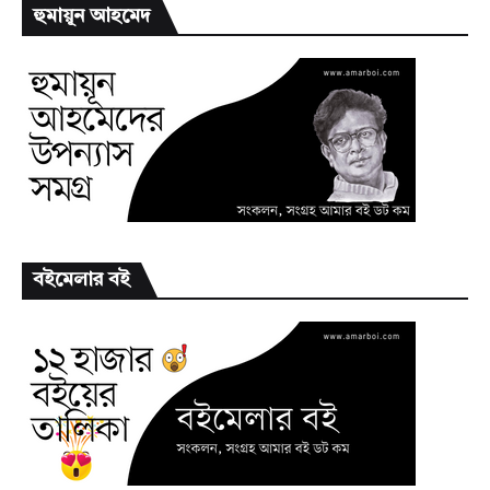
হুমায়ূন আহমেদ
বইমেলার বই