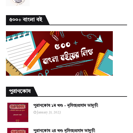
৫০০+ বাংলা বই
পুরাণকোষ
পুরাণকোষ ১ম খণ্ড - নৃসিংহপ্রসাদ ভাদুড়ী
January 31, 2023
পুরাণকোষ ২য় খণ্ড নৃসিংহপ্রসাদ ভাদুড়ী