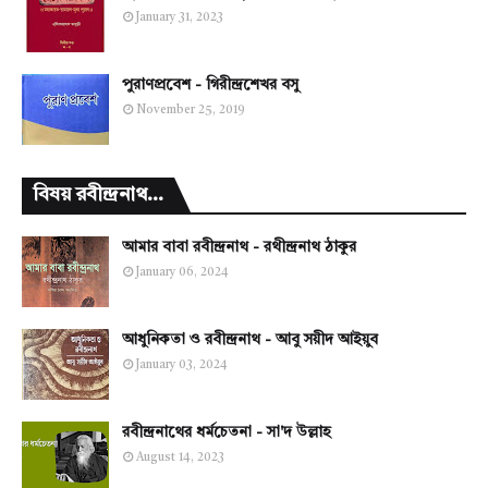
January 31, 2023
পুরাণপ্রবেশ - গিরীন্দ্রশেখর বসু
November 25, 2019
বিষয় রবীন্দ্রনাথ...
আমার বাবা রবীন্দ্রনাথ - রথীন্দ্রনাথ ঠাকুর
January 06, 2024
আধুনিকতা ও রবীন্দ্রনাথ - আবু সয়ীদ আইয়ুব
January 03, 2024
রবীন্দ্রনাথের ধর্মচেতনা - সা'দ উল্লাহ
August 14, 2023