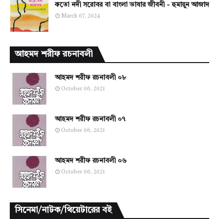
কতো নদী সরোবর বা বাংলা ভাষার জীবনী - হুমায়ুন আজাদ
March 07, 2024
আহমদ শরীফ রচনাবলী
আহমদ শরীফ রচনাবলী ০৮
October 06, 2021
আহমদ শরীফ রচনাবলী ০৭
October 06, 2021
আহমদ শরীফ রচনাবলী ০৬
October 06, 2021
সিনেমা/নাটক/থিয়েটারের বই