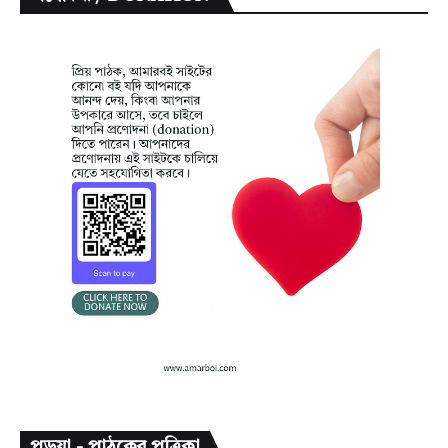
পড়ুয়া - পাঠকের পত্রিকা