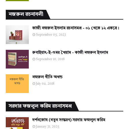
নজরুল রচনাবলী
কাজী নজরুল ইসলাম রচনাসমগ্র - ০১ থেকে ১২ একত্রে।
September 05, 2023
রুবাইয়াৎ-ই-ওমর খৈয়াম - কাজী নজরুল ইসলাম
September 10, 2018
নজরুল গীতি অখন্ড
July 04, 2018
সরদার ফজলুল করিম রচনাসমগ্র
দর্শনকোষ (নতুন সংস্করণ) সরদার ফজলুল করিম
January 31, 2025