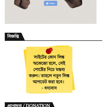
বিজ্ঞপ্তি
প্রণোদনা / DONATION