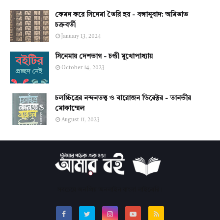
কেমন করে সিনেমা তৈরি হয় - বঙ্গানুবাদ: অমিতাভ
চক্রবর্তী
January 13, 2024
সিনেমায় দেশভাগ - চণ্ডী মুখোপাধ্যায়
October 14, 2023
চলচ্চিত্রের নন্দনতত্ত্ব ও বারোজন ডিরেক্টর - তানভীর
মোকাম্মেল
August 11, 2023
সবচেয়ে জনপ্রিয় অনলাইন বাংলা লাইব্রেরি।