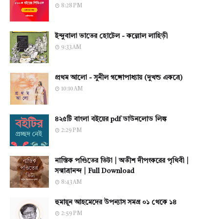
8:28 PM
ইন্দুবালা ভাতের হোটেল - কল্লোল লাহিড়ী
9:33 AM
প্রথম আলো - সুনীল গঙ্গোপাধ্যায় (দুখন্ড একত্রে)
10:10 AM
৪২৫টি বাংলা বইয়ের pdf ডাউনলোড লিঙ্ক
2:29 PM
নাস্তিক পণ্ডিতের ভিটা | অতীশ দীপংকরের পৃথিবী |
সন্মাত্রানন্দ | Full Download
8:43 AM
হুমায়ূন আহমেদের উপন্যাস সমগ্র ০১ থেকে ১৪
2:59 PM