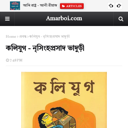
শাহীন আখতারের ছোটগল্প ‘মানচিত্র’ নিয়ে আলোচনা
ARTICLES
Amarboi.com
Home
প্রবন্ধ
কলিযুগ - নৃসিংহপ্রসাদ ভাদুড়ী
কলিযুগ - নৃসিংহপ্রসাদ ভাদুড়ী
7:48 PM