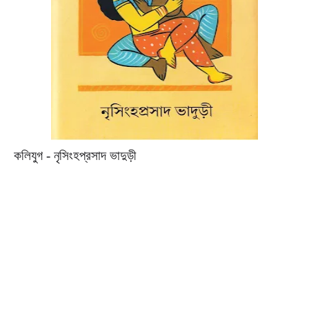
কলিযুগ - নৃসিংহপ্রসাদ ভাদুড়ী