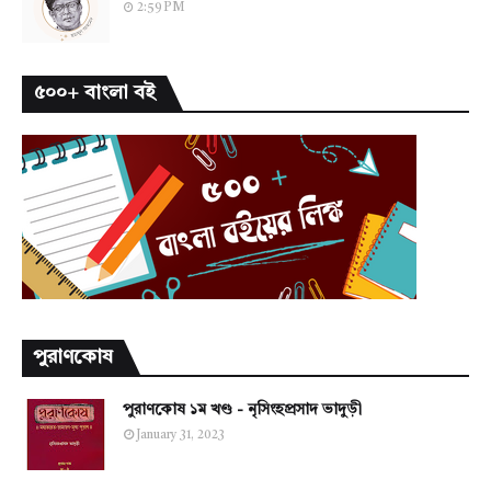
2:59 PM
৫০০+ বাংলা বই
পুরাণকোষ
পুরাণকোষ ১ম খণ্ড - নৃসিংহপ্রসাদ ভাদুড়ী
January 31, 2023