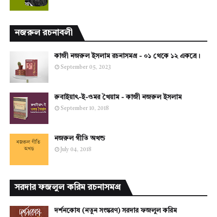
নজরুল রচনাবলী
কাজী নজরুল ইসলাম রচনাসমগ্র - ০১ থেকে ১২ একত্রে।
September 05, 2023
রুবাইয়াৎ-ই-ওমর খৈয়াম - কাজী নজরুল ইসলাম
September 10, 2018
নজরুল গীতি অখন্ড
July 04, 2018
সরদার ফজলুল করিম রচনাসমগ্র
দর্শনকোষ (নতুন সংস্করণ) সরদার ফজলুল করিম