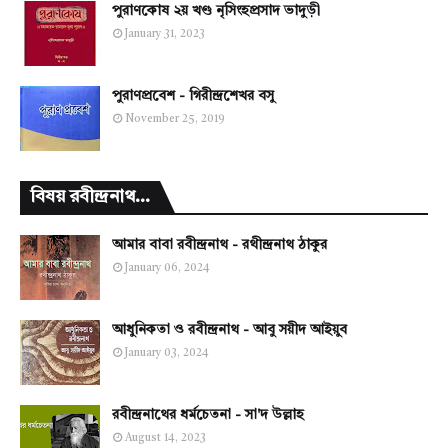
পুরাণকোষ ২য় খণ্ড নৃসিংহপ্রসাদ ভাদুড়ী
January 31, 2023
পুরাণপ্রবেশ - গিরীন্দ্রশেখর বসু
November 25, 2019
বিষয় রবীন্দ্রনাথ...
আমার বাবা রবীন্দ্রনাথ - রথীন্দ্রনাথ ঠাকুর
January 06, 2024
আধুনিকতা ও রবীন্দ্রনাথ - আবু সয়ীদ আইয়ুব
January 03, 2024
রবীন্দ্রনাথের ধর্মচেতনা - সা'দ উল্লাহ
August 14, 2023