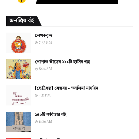
জনপ্রিয় বই
লেখকবৃন্দ
7:53 PM
গোপাল ভাঁড়ের ১১১টি হাসির গল্প
8:24 AM
[ছোট্টগল্প] সেক্সবয় - তসলিমা নাসরিন
4:11 PM
১৫০টি কবিতার বই
11:26 AM