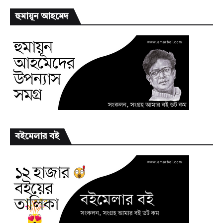
হুমায়ূন আহমেদ
বইমেলার বই