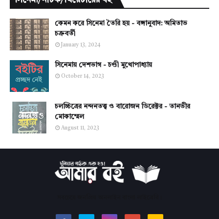
সিনেমা/নাটক/থিয়েটারের বই
কেমন করে সিনেমা তৈরি হয় - বঙ্গানুবাদ: অমিতাভ
চক্রবর্তী
January 13, 2024
সিনেমায় দেশভাগ - চণ্ডী মুখোপাধ্যায়
October 14, 2023
চলচ্চিত্রের নন্দনতত্ত্ব ও বারোজন ডিরেক্টর - তানভীর
মোকাম্মেল
August 11, 2023
সবচেয়ে জনপ্রিয় অনলাইন বাংলা লাইব্রেরি।