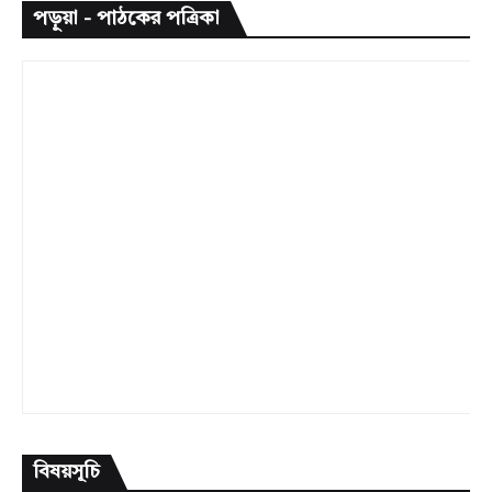
পড়ুয়া - পাঠকের পত্রিকা
বিষয়সূচি