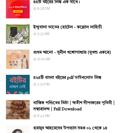
৪৫টি বইয়ের লিঙ্ক এক সাথে।
8:28 PM
ইন্দুবালা ভাতের হোটেল - কল্লোল লাহিড়ী
9:33 AM
প্রথম আলো - সুনীল গঙ্গোপাধ্যায় (দুখন্ড একত্রে)
10:10 AM
৪২৫টি বাংলা বইয়ের pdf ডাউনলোড লিঙ্ক
2:29 PM
নাস্তিক পণ্ডিতের ভিটা | অতীশ দীপংকরের পৃথিবী |
সন্মাত্রানন্দ | Full Download
8:43 AM
হুমায়ূন আহমেদের উপন্যাস সমগ্র ০১ থেকে ১৪