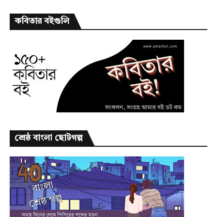
কবিতার বইগুলি
শ্রেষ্ঠ বাংলা ছোটগল্প