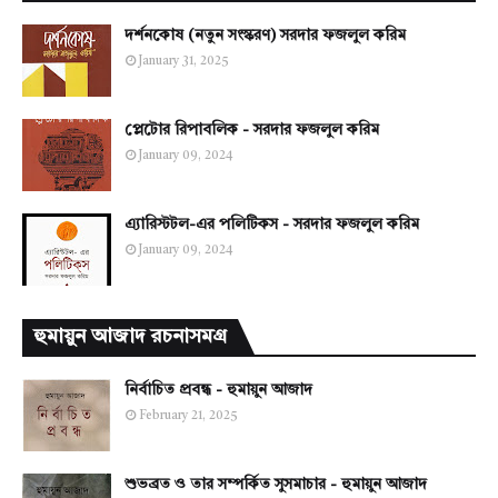
দর্শনকোষ (নতুন সংস্করণ) সরদার ফজলুল করিম
January 31, 2025
প্লেটোর রিপাবলিক - সরদার ফজলুল করিম
January 09, 2024
এ্যারিস্টটল-এর পলিটিকস - সরদার ফজলুল করিম
January 09, 2024
হুমায়ুন আজাদ রচনাসমগ্র
নির্বাচিত প্রবন্ধ - হুমায়ুন আজাদ
February 21, 2025
শুভব্রত ও তার সম্পর্কিত সুসমাচার - হুমায়ুন আজাদ