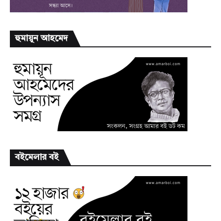
হুমায়ূন আহমেদ
বইমেলার বই