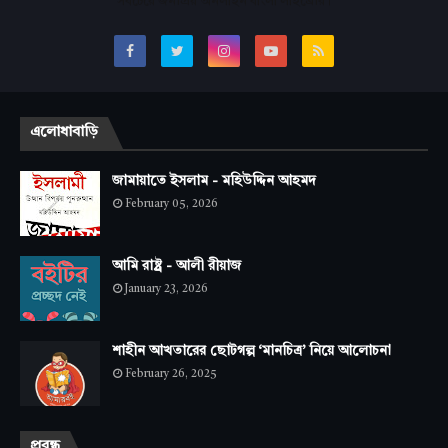
সবচেয়ে জনপ্রিয় অনলাইন বাংলা লাইব্রেরি।
এলোধাবাড়ি
জামায়াতে ইসলাম - মহিউদ্দিন আহমদ
February 05, 2026
আমি রাষ্ট্র - আলী রীয়াজ
January 23, 2026
শাহীন আখতারের ছোটগল্প ‘মানচিত্র’ নিয়ে আলোচনা
February 26, 2025
প্রবন্ধ