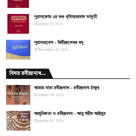
পুরাণকোষ ২য় খণ্ড নৃসিংহপ্রসাদ ভাদুড়ী
January 31, 2023
পুরাণপ্রবেশ - গিরীন্দ্রশেখর বসু
November 25, 2019
বিষয় রবীন্দ্রনাথ...
আমার বাবা রবীন্দ্রনাথ - রথীন্দ্রনাথ ঠাকুর
January 06, 2024
আধুনিকতা ও রবীন্দ্রনাথ - আবু সয়ীদ আইয়ুব
January 03, 2024