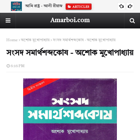
আমি রাষ্ট্র - আলী রীয়াজ
ARTICLES
শাহীন আখতারের ছোটগল্প ‘মানচিত্র’ নিয়ে আলোচনা
ARTICLES
Amarboi.com
Home
অশোক মুখোপাধ্যায়
সংসদ সমার্থশব্দকোষ - অশোক মুখোপাধ্যায়
সংসদ সমার্থশব্দকোষ - অশোক মুখোপাধ্যায়
6:16 PM