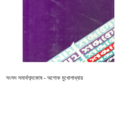
সংসদ সমার্থশব্দকোষ - অশোক মুখোপাধ্যায়