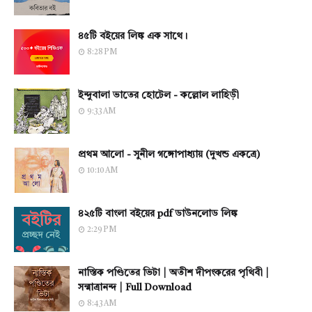
৪৫টি বইয়ের লিঙ্ক এক সাথে।
8:28 PM
ইন্দুবালা ভাতের হোটেল - কল্লোল লাহিড়ী
9:33 AM
প্রথম আলো - সুনীল গঙ্গোপাধ্যায় (দুখন্ড একত্রে)
10:10 AM
৪২৫টি বাংলা বইয়ের pdf ডাউনলোড লিঙ্ক
2:29 PM
নাস্তিক পণ্ডিতের ভিটা | অতীশ দীপংকরের পৃথিবী |
সন্মাত্রানন্দ | Full Download
8:43 AM