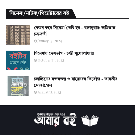
সিনেমা/নাটক/থিয়েটারের বই
কেমন করে সিনেমা তৈরি হয় - বঙ্গানুবাদ: অমিতাভ
চক্রবর্তী
January 13, 2024
সিনেমায় দেশভাগ - চণ্ডী মুখোপাধ্যায়
October 14, 2023
চলচ্চিত্রের নন্দনতত্ত্ব ও বারোজন ডিরেক্টর - তানভীর
মোকাম্মেল
August 11, 2023