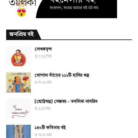
জনপ্রিয় বই
লেখকবৃন্দ
7:53 PM
গোপাল ভাঁড়ের ১১১টি হাসির গল্প
8:24 AM
[ছোট্টগল্প] সেক্সবয় - তসলিমা নাসরিন
4:11 PM
১৫০টি কবিতার বই
11:26 AM