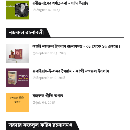
রবীন্দ্রনাথের ধর্মচেতনা - সা'দ উল্লাহ
August 14, 2023
নজরুল রচনাবলী
কাজী নজরুল ইসলাম রচনাসমগ্র - ০১ থেকে ১২ একত্রে।
September 05, 2023
রুবাইয়াৎ-ই-ওমর খৈয়াম - কাজী নজরুল ইসলাম
September 10, 2018
নজরুল গীতি অখন্ড
July 04, 2018
সরদার ফজলুল করিম রচনাসমগ্র