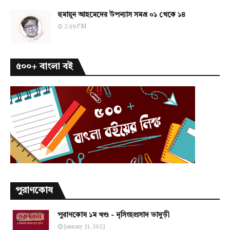
হুমায়ূন আহমেদের উপন্যাস সমগ্র ০১ থেকে ১৪
2:59 PM
৫০০+ বাংলা বই
পুরাণকোষ
পুরাণকোষ ১ম খণ্ড - নৃসিংহপ্রসাদ ভাদুড়ী
January 31, 2023