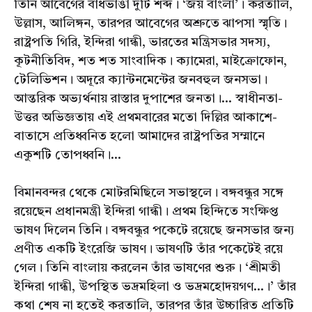
তিনি আবেগের বাঁধভাঙা দুটি শব্দ। ‘জয় বাংলা’। করতালি,
উল্লাস, আলিঙ্গন, তারপর আবেগের অশ্রুতে ঝাপসা স্মৃতি।
রাষ্ট্রপতি গিরি, ইন্দিরা গান্ধী, ভারতের মন্ত্রিসভার সদস্য,
কূটনীতিবিদ, শত শত সাংবাদিক। ক্যামেরা, মাইক্রোফোন,
টেলিভিশন। অদূরে ক্যান্টনমেন্টের জনবহুল জনসভা।
আন্তরিক অভ্যর্থনায় রাস্তার দুপাশের জনতা।... স্বাধীনতা-
উত্তর অভিজ্ঞতায় এই প্রথমবারের মতো দিল্লির আকাশে-
বাতাসে প্রতিধ্বনিত হলো আমাদের রাষ্ট্রপতির সম্মানে
একুশটি তোপধ্বনি।...
বিমানবন্দর থেকে মোটরমিছিলে সভাস্থলে। বঙ্গবন্ধুর সঙ্গে
রয়েছেন প্রধানমন্ত্রী ইন্দিরা গান্ধী। প্রথম হিন্দিতে সংক্ষিপ্ত
ভাষণ দিলেন তিনি। বঙ্গবন্ধুর পকেটে রয়েছে জনসভার জন্য
প্রণীত একটি ইংরেজি ভাষণ। ভাষণটি তাঁর পকেটেই রয়ে
গেল। তিনি বাংলায় করলেন তাঁর ভাষণের শুরু। ‘শ্রীমতী
ইন্দিরা গান্ধী, উপস্থিত ভদ্রমহিলা ও ভদ্রমহোদয়গণ...।’ তাঁর
কথা শেষ না হতেই করতালি, তারপর তাঁর উচ্চারিত প্রতিটি