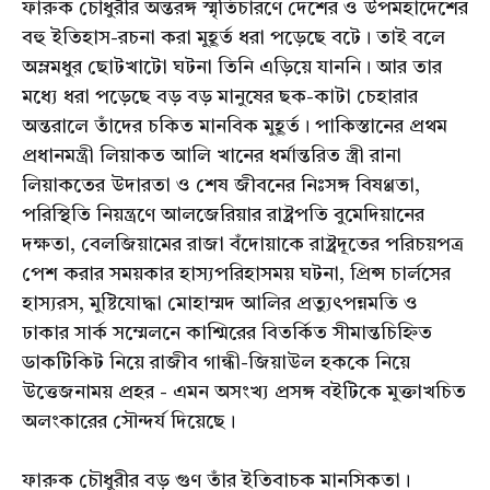
ফারুক চৌধুরীর অন্তরঙ্গ স্মৃতিচারণে দেশের ও উপমহাদেশের
বহু ইতিহাস-রচনা করা মুহূর্ত ধরা পড়েছে বটে। তাই বলে
অম্লমধুর ছোটখাটো ঘটনা তিনি এড়িয়ে যাননি। আর তার
মধ্যে ধরা পড়েছে বড় বড় মানুষের ছক-কাটা চেহারার
অন্তরালে তাঁদের চকিত মানবিক মুহূর্ত। পাকিস্তানের প্রথম
প্রধানমন্ত্রী লিয়াকত আলি খানের ধর্মান্তরিত স্ত্রী রানা
লিয়াকতের উদারতা ও শেষ জীবনের নিঃসঙ্গ বিষণ্ণতা,
পরিস্থিতি নিয়ন্ত্রণে আলজেরিয়ার রাষ্ট্রপতি বুমেদিয়ানের
দক্ষতা, বেলজিয়ামের রাজা বঁদোয়াকে রাষ্ট্রদূতের পরিচয়পত্র
পেশ করার সময়কার হাস্যপরিহাসময় ঘটনা, প্রিন্স চার্লসের
হাস্যরস, মুষ্টিযোদ্ধা মোহাম্মদ আলির প্রত্যুৎপন্নমতি ও
ঢাকার সার্ক সম্মেলনে কাশ্মিরের বিতর্কিত সীমান্তচিহ্নিত
ডাকটিকিট নিয়ে রাজীব গান্ধী-জিয়াউল হককে নিয়ে
উত্তেজনাময় প্রহর - এমন অসংখ্য প্রসঙ্গ বইটিকে মুক্তাখচিত
অলংকারের সৌন্দর্য দিয়েছে।
ফারুক চৌধুরীর বড় গুণ তাঁর ইতিবাচক মানসিকতা।