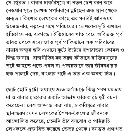
সে-স্থিরতা। বাবার চাকরিসূত্রে বা নতুন দেশ বরণ করে
নেওয়ার সূত্রে লেখক সপরিবারে ছুটছেন এক স্থান থেকে
অন্যত্র। কিশোর লেখকের কাছে এর সবটাই আনন্দময়
উত্তেজনার, নতুনের সঙ্গে পরিচয়ের। লেখকের দৃষ্টি এখানে
ইতিহাসে নয়, একান্তে। ইতিহাসের খাত বেয়ে অবিভক্ত পূর্ব
ভারত থেকে সদ্যোজাত পূর্ব পাকিস্তানে এক পরিবারের
যাত্রার অস্ফুট ছবি এখানে ফুটে উঠেছে ইশারাভরা কোমল ও
স্নিগ্ধ ভাষায়। রাজনীতির মহাতরঙ্গ কীভাবে ব্যক্তিমানুষের
তটে আছড়ে পড়ে প্রবল বা প্রচ্ছন্নভাবে তার জীবনধারার
ছক পালটে দেয়, বাংলার পটে এ তার এক অনন্য চিত্র।
ছোট ছোট দুটো অধ্যায়ে দ্রুত অাঁচড়ে কিন্তু পরম মমতায়
মা ও বাবার চেহারার একটি আভাস ফারুক চৌধুরী রচনা
করেছেন। বেশ আন্দাজ করা যায়, চাকরিসূত্রে বাবার
স্থানান্তরণ যেমন লেখকের শৈশব-কৈশোর জীবনকে
আন্দোলিত করেছে, তেমনি তাঁর রসবোধ ও পাঠরুচি
লেখককে প্রভাবিত করেছে ভেতর থেকে। বস্ত্তত প্রথাগত