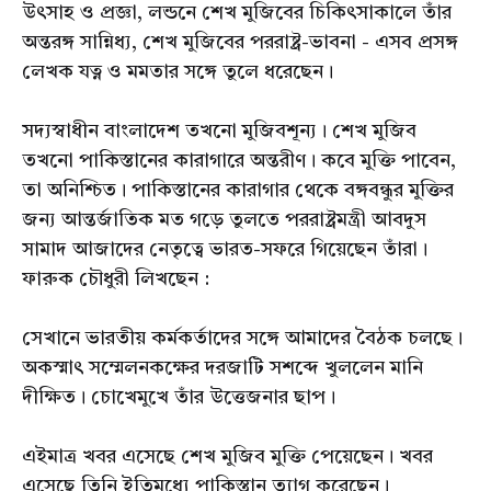
উৎসাহ ও প্রজ্ঞা, লন্ডনে শেখ মুজিবের চিকিৎসাকালে তাঁর
অন্তরঙ্গ সান্নিধ্য, শেখ মুজিবের পররাষ্ট্র-ভাবনা - এসব প্রসঙ্গ
লেখক যত্ন ও মমতার সঙ্গে তুলে ধরেছেন।
সদ্যস্বাধীন বাংলাদেশ তখনো মুজিবশূন্য। শেখ মুজিব
তখনো পাকিস্তানের কারাগারে অন্তরীণ। কবে মুক্তি পাবেন,
তা অনিশ্চিত। পাকিস্তানের কারাগার থেকে বঙ্গবন্ধুর মুক্তির
জন্য আন্তর্জাতিক মত গড়ে তুলতে পররাষ্ট্রমন্ত্রী আবদুস
সামাদ আজাদের নেতৃত্বে ভারত-সফরে গিয়েছেন তাঁরা।
ফারুক চৌধুরী লিখছেন :
সেখানে ভারতীয় কর্মকর্তাদের সঙ্গে আমাদের বৈঠক চলছে।
অকস্মাৎ সম্মেলনকক্ষের দরজাটি সশব্দে খুললেন মানি
দীক্ষিত। চোখেমুখে তাঁর উত্তেজনার ছাপ।
এইমাত্র খবর এসেছে শেখ মুজিব মুক্তি পেয়েছেন। খবর
এসেছে তিনি ইতিমধ্যে পাকিস্তান ত্যাগ করেছেন।