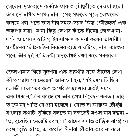
গেলেন, দূতাবাসে কর্মরত ফারুক চৌধুরীকে দেওয়া হলো
তাঁর দোভাষীর দায়িত্বভার। সেই সফরের সূত্রে লেখকের
কলমে ধরা পড়ে ভাসানীর সহজ-সরল কিন্তু কৌতূহলী এক
অকপট সত্তা। নানা কিছু দেখার ফাঁকে চীনের জেলখানা-
দর্শন ও শেষ সম্রাট পু ইর সাক্ষাৎ কামনা করেন ভাসানী।
গণচীনের লৌহকঠিন নিয়মের ব্যত্যয় ঘটিয়ে, নানা কান্ডের
পরে, তাঁর দুই ব্যতিক্রমী অনুরোধই রক্ষা করে সরকার।
জেলখানায় গিয়ে সুদর্শনা এক তরুণীর সঙ্গে তাঁদের দেখা।
কী অপরাধ সে মেয়ের? জানানো হয়, ‘এই মেয়েটি ছিল
লোভী। লোভের বশে অর্থের প্রত্যাশায় একই সময়ে
একাধিক ব্যক্তির কাছে সে তার প্রেম নিবেদন করত। তাই
তাকে মৃদু শাস্তি দেওয়া হয়েছে।’ দোভাষী ফারুক চৌধুরী
বাংলায় কথাটা বুঝিয়ে বলতে না বলতেই মওলানার মন্তব্য -
‘ও, বুঝেছি। মেয়েটি বেশ্যা।’ তাদের সমাজতান্ত্রিক রাষ্ট্রে যে
বেশ্যাবৃত্তি আছে, এ-কথাটা চীনারা স্বীকার করে না বলে