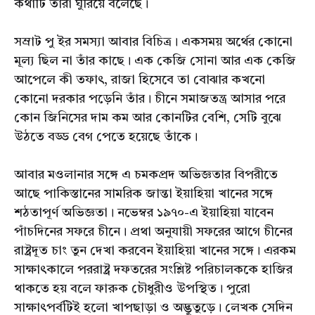
কথাটি তারা ঘুরিয়ে বলেছে।
সম্রাট পু ইর সমস্যা আবার বিচিত্র। একসময় অর্থের কোনো
মূল্য ছিল না তাঁর কাছে। এক কেজি সোনা আর এক কেজি
আপেলে কী তফাৎ, রাজা হিসেবে তা বোঝার কখনো
কোনো দরকার পড়েনি তাঁর। চীনে সমাজতন্ত্র আসার পরে
কোন জিনিসের দাম কম আর কোনটির বেশি, সেটি বুঝে
উঠতে বড্ড বেগ পেতে হয়েছে তাঁকে।
আবার মওলানার সঙ্গে এ চমকপ্রদ অভিজ্ঞতার বিপরীতে
আছে পাকিস্তানের সামরিক জান্তা ইয়াহিয়া খানের সঙ্গে
শঠতাপূর্ণ অভিজ্ঞতা। নভেম্বর ১৯৭০-এ ইয়াহিয়া যাবেন
পাঁচদিনের সফরে চীনে। প্রথা অনুযায়ী সফরের আগে চীনের
রাষ্ট্রদূত চাং তুন দেখা করবেন ইয়াহিয়া খানের সঙ্গে। এরকম
সাক্ষাৎকালে পররাষ্ট্র দফতরের সংশ্লিষ্ট পরিচালককে হাজির
থাকতে হয় বলে ফারুক চৌধুরীও উপস্থিত। পুরো
সাক্ষাৎপর্বটিই হলো খাপছাড়া ও অদ্ভুতুড়ে। লেখক সেদিন