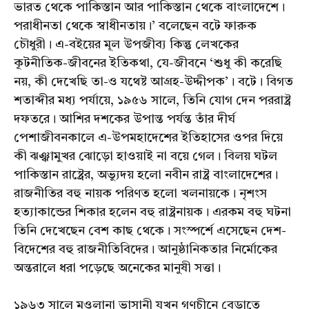
ভারত থেকে পাকিস্তান আর পাকিস্তান থেকে বাংলাদেশে।
পরাধীনতা থেকে স্বাধীনতায়।’ বলেছেন বটে ফারুক
চৌধুরী। এ-বইয়ের মূল উপজীব্য কিন্তু লেখকের
কূটনীতিক-জীবনের ইতিকথা, যে-জীবনে ‘শুধু কী করেছি
নয়, কী দেখেছি তা-ও যথেষ্ট আগ্রহ-উদ্দীপক’। বটে। বিগত
শতাব্দীর মধ্য পর্যায়ে, ১৯৫৬ সালে, তিনি যোগ দেন পররাষ্ট্র
দফতরে। আশির দশকের উপান্ত পর্যন্ত তাঁর দীর্ঘ
পেশাজীবনকালে এ-উপমহাদেশের ইতিহাসের ওপর দিয়ে
কী ঝঞ্ঝামুখর ঝোড়ো হাওয়াই না বয়ে গেল। বিলয় ঘটল
পাকিস্তান রাষ্ট্রের, অভ্যুদয় হলো নবীন রাষ্ট্র বাংলাদেশের।
রাজনীতির বহু নায়ক পরিণত হলো খলনায়কে। নৃশংস
হত্যাকান্ডের শিকার হলেন বহু রাষ্ট্রনায়ক। এরকম বহু ঘটনা
তিনি দেখেছেন বেশ কাছ থেকে। সংস্পর্শে এসেছেন দেশ-
বিদেশের বহু রাজনীতিবিদের। আনুষ্ঠানিকতার নির্মোকের
অন্তরালে ধরা পড়েছে অনেকের মানুষী সত্তা।
১৯৬৩ সালে মওলানা ভাসানী যখন গণচীনে বেড়াতে