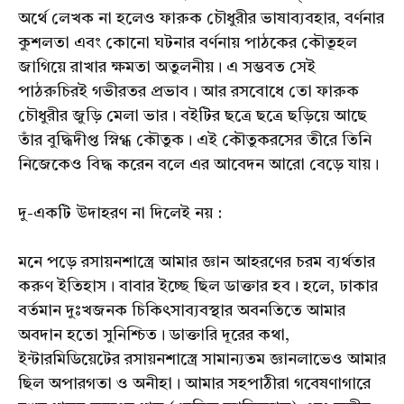
অর্থে লেখক না হলেও ফারুক চৌধুরীর ভাষাব্যবহার, বর্ণনার
কুশলতা এবং কোনো ঘটনার বর্ণনায় পাঠকের কৌতূহল
জাগিয়ে রাখার ক্ষমতা অতুলনীয়। এ সম্ভবত সেই
পাঠরুচিরই গভীরতর প্রভাব। আর রসবোধে তো ফারুক
চৌধুরীর জুড়ি মেলা ভার। বইটির ছত্রে ছত্রে ছড়িয়ে আছে
তাঁর বুদ্ধিদীপ্ত স্নিগ্ধ কৌতুক। এই কৌতুকরসের তীরে তিনি
নিজেকেও বিদ্ধ করেন বলে এর আবেদন আরো বেড়ে যায়।
দু-একটি উদাহরণ না দিলেই নয় :
মনে পড়ে রসায়নশাস্ত্রে আমার জ্ঞান আহরণের চরম ব্যর্থতার
করুণ ইতিহাস। বাবার ইচ্ছে ছিল ডাক্তার হব। হলে, ঢাকার
বর্তমান দুঃখজনক চিকিৎসাব্যবস্থার অবনতিতে আমার
অবদান হতো সুনিশ্চিত। ডাক্তারি দূরের কথা,
ইন্টারমিডিয়েটের রসায়নশাস্ত্রে সামান্যতম জ্ঞানলাভেও আমার
ছিল অপারগতা ও অনীহা। আমার সহপাঠীরা গবেষণাগারে