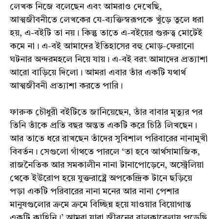
লেখক নিজে বলেছেন এবং আমরাও দেখেছি,
আত্মজীবনীতে লেখকের যে-ব্যক্তিস্বরূপকে খুঁড়ে তুলে ধরা
হয়, এ-বইটি তা নয়। কিন্তু তাতে এ-বইয়ের গুরুত্ব মোটেই
কমে না। এ-বই আমাদের ইতিহাসের বহু মোড়-ফেরানো
ঘটনার অন্দরমহলে নিয়ে যায়। এ-বই বরং আমাদের প্রত্যাশা
আরো বাড়িয়ে দিলো। আমরা এবার তাঁর একটি যথার্থ
আত্মজীবনী প্রত্যাশা করতে পারি।
ফারুক চৌধুরী বইটিতে জানিয়েছেন, তাঁর বাবার মৃত্যুর পর
তিনি তাঁকে প্রতি বছর অন্তত একটি করে চিঠি লিখছেন।
আর তাতে ধরে রাখছেন তাঁদের সুবিশাল পরিবারের নানামুখী
বিবর্তন। সেগুলো গাঁথতে পারলে ‘তা হবে আর্থসামাজিক,
রাজনৈতিক আর সমকালীন নানা টানাপোড়েনে, অস্ট্রেলিয়া
থেকে ইউরোপ হয়ে যুক্তরাষ্ট্রে অপকেন্দ্রিক টানে ছড়িয়ে
পড়া একটি পরিবারের নানা মনের আর নানা পেশার
মানুষগুলোর ক্রমে ক্রমে বিচ্ছিন্ন হয়ে যাওয়ার বিয়োগান্ত
একটি কাহিনি।’ আমরা যারা জীবনের বালুকাবেলায় পড়েছি