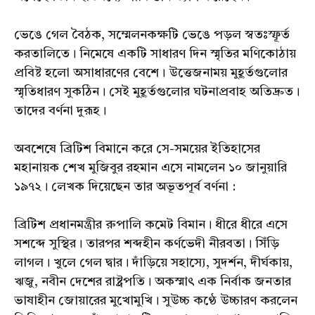
ভেঙে গেল বৈঠক, সম্মেলনকক্ষটি ভেঙে পড়ল স্বতঃস্ফূর্ত
করতালিতে। নিমেষে একটি সাধারণ দিন স্মৃতির মণিকোঠায়
প্রবিষ্ট হলো অসাধারণের বেশে। উত্তেজনাময় মুহূর্তগুলোর
স্মৃতিধারণ সুকঠিন। সেই মুহূর্তগুলোর ঘটনাপ্রবাহ অতিদ্রুত।
তাদের বর্ণনা দুরূহ।
অবশেষে ব্রিটিশ বিমানে করে সে-সময়ের ইতিহাসের
মহানায়ক শেখ মুজিবুর রহমান এসে নামলেন ১০ জানুয়ারি
১৯৭২। লেখক দিয়েছেন তার অভূতপূর্ব বর্ণনা :
ব্রিটিশ প্রধানমন্ত্রীর রুপালি কমেট বিমান। ধীরে ধীরে এসে
সশব্দে সুস্থির। তারপর শব্দহীন কর্ণভেদী নীরবতা। সিঁড়ি
লাগল। খুলে গেল দ্বার। দাঁড়িয়ে সহাস্যে, সুদর্শন, দীর্ঘকায়,
ঋজু, নবীন দেশের রাষ্ট্রপতি। অকস্মাৎ এক নির্বাক জনতার
ভাষাহীন জোয়ারের মুখোমুখি। সুউচ্চ কণ্ঠে উচ্চারণ করলেন