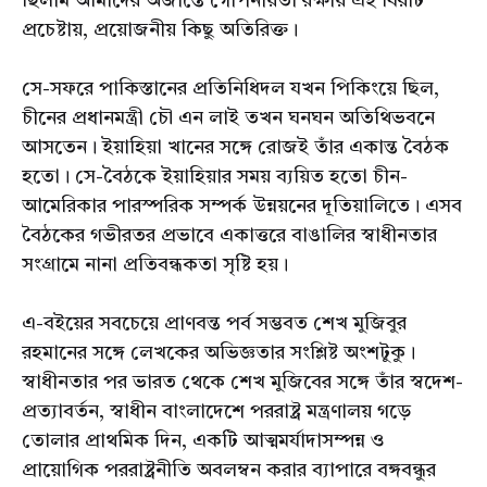
ছিলাম আমাদের অজান্তে গোপনীয়তা রক্ষায় এই বিরাট
প্রচেষ্টায়, প্রয়োজনীয় কিছু অতিরিক্ত।
সে-সফরে পাকিস্তানের প্রতিনিধিদল যখন পিকিংয়ে ছিল,
চীনের প্রধানমন্ত্রী চৌ এন লাই তখন ঘনঘন অতিথিভবনে
আসতেন। ইয়াহিয়া খানের সঙ্গে রোজই তাঁর একান্ত বৈঠক
হতো। সে-বৈঠকে ইয়াহিয়ার সময় ব্যয়িত হতো চীন-
আমেরিকার পারস্পরিক সম্পর্ক উন্নয়নের দূতিয়ালিতে। এসব
বৈঠকের গভীরতর প্রভাবে একাত্তরে বাঙালির স্বাধীনতার
সংগ্রামে নানা প্রতিবন্ধকতা সৃষ্টি হয়।
এ-বইয়ের সবচেয়ে প্রাণবন্ত পর্ব সম্ভবত শেখ মুজিবুর
রহমানের সঙ্গে লেখকের অভিজ্ঞতার সংশ্লিষ্ট অংশটুকু।
স্বাধীনতার পর ভারত থেকে শেখ মুজিবের সঙ্গে তাঁর স্বদেশ-
প্রত্যাবর্তন, স্বাধীন বাংলাদেশে পররাষ্ট্র মন্ত্রণালয় গড়ে
তোলার প্রাথমিক দিন, একটি আত্মমর্যাদাসম্পন্ন ও
প্রায়োগিক পররাষ্ট্রনীতি অবলম্বন করার ব্যাপারে বঙ্গবন্ধুর