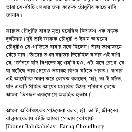
তারা সে-বইটি লেখার জন্য ফারুক চৌধুরীর কাছে দাবি
জানাব।
ফারুক চৌধুরীর বাবার মৃত্যু হয়েছিল নিদারুণ এক সড়ক
দুর্ঘটনায়। দুই ভাই ফারুক চৌধুরী ও ইনাম আহমেদ
চৌধুরীও সে-গাড়িতে বাবার সঙ্গে ছিলেন। তাঁরা ভাগ্যক্রমে
বেঁচে যান। তাঁদের তখন বরাভয় দিয়েছিল বাবার এই বাণী
যে, ‘জীবনে যদি বিপদের মুখোমুখি হও, এটা মনে রেখো যে
যা ঘটেছে তার চেয়েও ভয়াবহ বিপদ ঘটতে পারত।’ বাবার
এই আর্ষোক্তি স্মরণ করে লেখক বলছেন, ‘হ্যাঁ, তা-ই ঘটত,
যদি একটি সীমিত আয়ের মধ্যবিত্ত উঠন্ত পরিবার থেকে
আমরা তিনজন একযোগে অন্তর্হিত হতাম।’
আমরা অকিঞ্চিৎকর পাঠকেরা বলব, হ্যাঁ, তা-ই, জীবনের
বালুকাবেলায় বইটি আমরা পেতাম কোথায়?
Jiboner Balukabelay - Faruq Choudhury