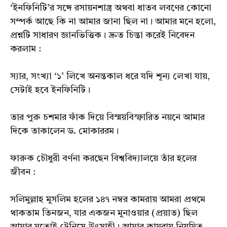
‘ইনফিনিটি’র সঙ্গে রসায়নশাস্ত্র অথবা ধাতব লবণের কোনো
সম্পর্ক আছে কি না আমার জানা ছিল না। আমার মনে হলো,
প্রশ্নটি সাধারণ জ্ঞানভিত্তিক। দ্রুত চিন্তা করেই নিবেদন
করলাম :
স্যার, সংখ্যা ‘১’ লিখে অনন্তকাল ধরে যদি শূন্য লেখা যায়,
সেটাই হবে ইনফিনিটি।
তার পুরু চশমার ফাঁক দিয়ে বিস্ময়বিস্ফারিত নয়নে আমার
দিকে তাকালেন ড. মোকাররম।
ফারুক চৌধুরী বর্ণনা করছেন বিশ্ববিদ্যালয়ে তাঁর হলের
জীবন :
সলিমুল্লাহ মুসলিম হলের ১৪৭ নম্বর কামরায় আমরা প্রথমে
থাকতাম তিনজন, যার একজন মুনাওয়ার (প্রয়াত) ছিল