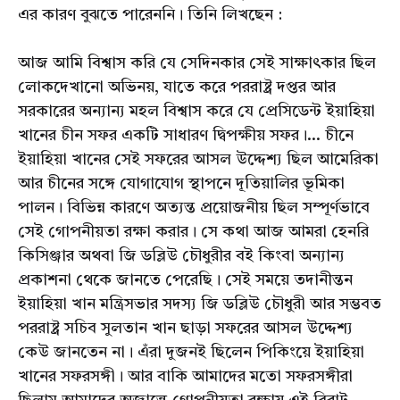
এর কারণ বুঝতে পারেননি। তিনি লিখছেন :
আজ আমি বিশ্বাস করি যে সেদিনকার সেই সাক্ষাৎকার ছিল
লোকদেখানো অভিনয়, যাতে করে পররাষ্ট্র দপ্তর আর
সরকারের অন্যান্য মহল বিশ্বাস করে যে প্রেসিডেন্ট ইয়াহিয়া
খানের চীন সফর একটি সাধারণ দ্বিপক্ষীয় সফর।... চীনে
ইয়াহিয়া খানের সেই সফরের আসল উদ্দেশ্য ছিল আমেরিকা
আর চীনের সঙ্গে যোগাযোগ স্থাপনে দূতিয়ালির ভূমিকা
পালন। বিভিন্ন কারণে অত্যন্ত প্রয়োজনীয় ছিল সম্পূর্ণভাবে
সেই গোপনীয়তা রক্ষা করার। সে কথা আজ আমরা হেনরি
কিসিঞ্জার অথবা জি ডব্লিউ চৌধুরীর বই কিংবা অন্যান্য
প্রকাশনা থেকে জানতে পেরেছি। সেই সময়ে তদানীন্তন
ইয়াহিয়া খান মন্ত্রিসভার সদস্য জি ডব্লিউ চৌধুরী আর সম্ভবত
পররাষ্ট্র সচিব সুলতান খান ছাড়া সফরের আসল উদ্দেশ্য
কেউ জানতেন না। এঁরা দুজনই ছিলেন পিকিংয়ে ইয়াহিয়া
খানের সফরসঙ্গী। আর বাকি আমাদের মতো সফরসঙ্গীরা