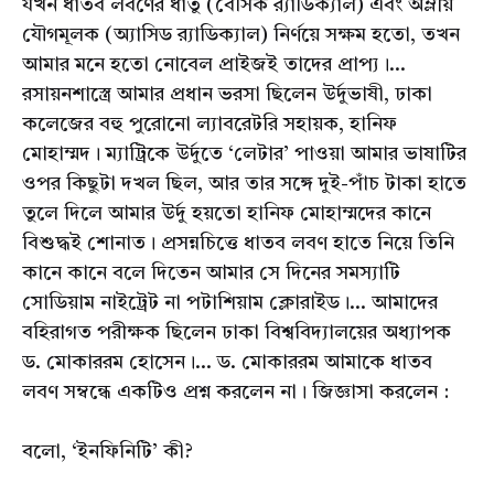
যখন ধাতব লবণের ধাতু (বেসিক র‌্যাডিক্যাল) এবং অম্লীয়
যৌগমূলক (অ্যাসিড র‌্যাডিক্যাল) নির্ণয়ে সক্ষম হতো, তখন
আমার মনে হতো নোবেল প্রাইজই তাদের প্রাপ্য।...
রসায়নশাস্ত্রে আমার প্রধান ভরসা ছিলেন উর্দুভাষী, ঢাকা
কলেজের বহু পুরোনো ল্যাবরেটরি সহায়ক, হানিফ
মোহাম্মদ। ম্যাট্রিকে উর্দুতে ‘লেটার’ পাওয়া আমার ভাষাটির
ওপর কিছুটা দখল ছিল, আর তার সঙ্গে দুই-পাঁচ টাকা হাতে
তুলে দিলে আমার উর্দু হয়তো হানিফ মোহাম্মদের কানে
বিশুদ্ধই শোনাত। প্রসন্নচিত্তে ধাতব লবণ হাতে নিয়ে তিনি
কানে কানে বলে দিতেন আমার সে দিনের সমস্যাটি
সোডিয়াম নাইট্রেট না পটাশিয়াম ক্লোরাইড।... আমাদের
বহিরাগত পরীক্ষক ছিলেন ঢাকা বিশ্ববিদ্যালয়ের অধ্যাপক
ড. মোকাররম হোসেন।... ড. মোকাররম আমাকে ধাতব
লবণ সম্বন্ধে একটিও প্রশ্ন করলেন না। জিজ্ঞাসা করলেন :
বলো, ‘ইনফিনিটি’ কী?