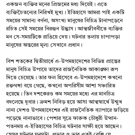
একজন ব্যক্তির মনের প্রিজমের মধ্য দিয়েই। এতে
ব্যক্তিচৈতন্যের নিরিখই মুখ্য। ইতিহাসে আমরা পাই একটি
সময়ের সামান্য বর্ণনা, অসংখ্য মানুষের বিচিত্র টানাপড়েনে
রচিত সেই সময়ের নিরঞ্জন উদ্ভাস। আত্মজীবনীতে ব্যক্তির
মন সে-সময়টিকে রাঙিয়ে দেয়। ঘটনার তলায় চাপাপড়া
মানুষের অন্তরের মূল্য সেখানে প্রধান।
বিশ শতকের দ্বিতীয়ার্ধে এ-উপমহাদেশের বিভিন্ন প্রান্তের
মানুষ বিচিত্র উপায়ে তাদের রাজনৈতিক আকাঙ্ক্ষা রূপ
দিতে চেয়েছে। তার ফল হিসেবে এ-উপমহাদেশে কখনো
রক্তগঙ্গা বয়ে গেছে, কখনো অপরিসীম আশা সঞ্চারিত
হয়েছে। তিন দশকেরও কম সময়ের মধ্যে এর মানচিত্র
বদলেছে দুবার। ক্রমশ নিবিড় হয়ে আসা আত্মস্বার্থে উন্মুখ
নানা দেশও উপমহাদেশের এই রাজনৈতিক ব্যাপারে জড়িয়ে
পড়েছে নানাভাবে। পেশার সূত্রে ফারুক চৌধুরী উত্থান-
পতনময় এ-ইতিহাসের বিচিত্র ঘটনার সাক্ষী হয়ে আছেন।
সেসব ঘটনার ঘনঘটা, প্রভাব ও ভার এতই বেশি যে,