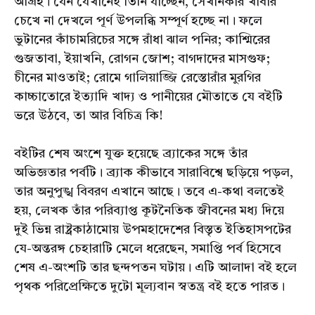
আগ্রহ। যেন যেখানেই তিনি যাচ্ছেন, সেখানকার খাবার
চেখে না দেখলে পূর্ণ উপলব্ধি সম্পূর্ণ হচ্ছে না। ফলে
ভুটানের কাঁচামরিচের সঙ্গে রাঁধা ঝাল পনির; কাশ্মিরের
গুজতাবা, ইয়াখনি, রোগন জোশ; বাগদাদের মাসগুফ;
চীনের মাওতাই; রোমে গালিয়াজ্জি রেস্তোরাঁর মুরগির
কাচ্চাতোরে ইত্যাদি খাদ্য ও পানীয়ের মৌতাতে যে বইটি
ভরে উঠবে, তা আর বিচিত্র কি!
বইটির শেষ অংশে যুক্ত হয়েছে ব্র্যাকের সঙ্গে তাঁর
অভিজ্ঞতার পর্বটি। ব্র্যাক কীভাবে সারাবিশ্বে ছড়িয়ে পড়ল,
তার অনুপুঙ্খ বিবরণ এখানে আছে। তবে এ-কথা বলতেই
হয়, লেখক তাঁর পরিব্যাপ্ত কূটনৈতিক জীবনের মধ্য দিয়ে
দুই ভিন্ন রাষ্ট্রকাঠামোয় উপমহাদেশের বিস্তৃত ইতিহাসপটের
যে-অন্তরঙ্গ চেহারাটি মেলে ধরেছেন, সমাপ্তি পর্ব হিসেবে
শেষ এ-অংশটি তার ছন্দপতন ঘটায়। এটি আলাদা বই হলে
পৃথক পরিপ্রেক্ষিতে দুটো মূল্যবান স্বতন্ত্র বই হতে পারত।