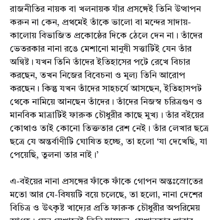
রাজনীতির নায়ক বা খলনায়ক যাঁর প্রসঙ্গেই তিনি উত্থাপন
করুন না কেন, প্রথমেই তাঁকে ভালো বা মন্দের সাদায়-
কালোয় বিভাজিত প্রকোষ্ঠের দিকে ঠেলে দেন না। তাঁদের
ভেতরকার নানা রঙে মেশানো মানুষী সত্তাটিই যেন তাঁর
অন্বিষ্ট। যখন তিনি তাঁদের ইতিহাসের পটে রেখে বিচার
করছেন, তখন নিজের বিবেচনা ও মূল্য তিনি আরোপ
করছেন। কিন্তু যখন তাঁদের সাহচর্যে আসছেন, ইতিহাসপট
থেকে নামিয়ে আনছেন তাঁদের। তাঁদের নিজস্ব চরিত্রগুণ ও
মানবিক মাত্রাটিই ফারুক চৌধুরীর কাছে মুখ্য। তাঁর বইয়ের
কোথাও তাই কোনো তিক্ততার রেশ নেই। তাঁর লেখার ছত্রে
ছত্রে যে অন্তর্বাণীটি ঘোষিত হচ্ছে, তা হলো ‘যা দেখেছি, যা
পেয়েছি, তুলনা তার নাই।’
এ-বইয়ের নানা প্রসঙ্গের ফাঁকে ফাঁকে গোপন অন্তঃস্রোতের
মতো আর যে-বিষয়টি বয়ে চলেছে, তা হলো, নানা দেশের
বিচিত্র ও উৎকৃষ্ট খাদ্যের প্রতি ফারুক চৌধুরীর অপরিমেয়