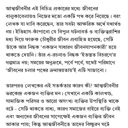
আত্মজীবনীর এই বিচিত্র প্রকারের মধ্যে জীবনের
বালুকাবেলায়ও নিজের মতো একটি পথ করে নিয়েছে। বরং
লেখক যা দাবি করেছেন, তার সবটা আক্ষরিক অর্থে যথার্থও
নয়। ইতিহাস-কাঁপানো যে বিপুল ঘটনাবর্ত ও ব্যক্তিত্বরাশির
মধ্য দিয়ে ফারুক চৌধুরীর জীবন প্রবাহিত হয়েছে, সেটি
তাঁকে আর নিছক ‘একজন সাধারণ জীবনযাপনকারী’ হয়ে
থাকতে দেয়নি। তাঁর এ-রচনাও নিছক ‘ইতস্তত বিচরণে’র
গল্পমাত্র নয়; সময়ের অনুক্রমে, পর্বে পর্বে, যথেষ্ট পরিমাণে
‘জীবনের চলার পথের ক্রমান্বয়তায়’ই এটি সাজানো।
তারপরও লেখকের এই সতর্কতার কারণ কী? আত্মজীবনীর
ভরকেন্দ্র একজন ব্যক্তির মন। সেখানে একটি কালখন্ড,
সামাজিক পরিসর ও আরো অসংখ্য ব্যক্তির উপস্থিতি থাকে
বটে - সেটি থাকতে বাধ্য, কারণ সমাজের বাইরে ব্যক্তি নেই
এবং অন্যদের জীবনের সাপেক্ষেই একজন ব্যক্তির জীবন
আকার পায়; কিন্তু আত্মজীবনীতে তাদের বিচ্ছুরণ ঘটে