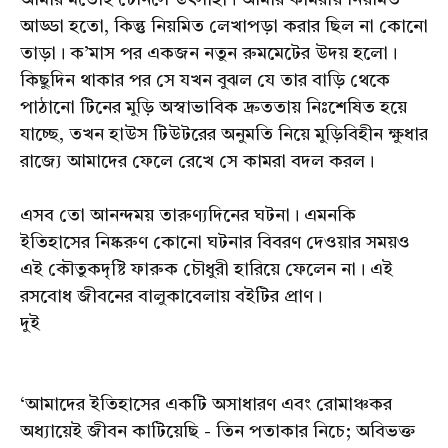
আমার মতোই টেনিসে উৎসাহী। আমার কামরায় নিয়মিত
আড্ডা হতো, কিন্তু নিয়মিত লেখাপড়া করার ছিল না কোনো
তাড়া। ক’মাস পর একজন নতুন রুমমেটের উদয় হলো।
কিছুদিন থাকার পর সে যখন বুঝল যে তার বাড়ি থেকে
পাঠানো টিনের মুড়ি অস্বাভাবিক দ্রুততায় নিঃশেষিত হয়ে
যাচ্ছে, তখন হাউস টিউটরের অনুমতি নিয়ে মুড়িবিহীন ক্ষুধার
রাজ্যে আমাদের ফেলে রেখে সে কামরা বদল করল।
এসব তো আনন্দময় তারুণ্যদিনের ঘটনা। এমনকি
ইতিহাসের নিষ্করুণ কোনো ঘটনার বিবরণ দেওয়ার সময়ও
এই কৌতুকদৃষ্টি ফারুক চৌধুরী হারিয়ে ফেলেন না। এই
রসবোধ জীবনের বালুকাবেলায় বইটির প্রাণ।
দুই
‘আমাদের ইতিহাসের একটি অসাধারণ এবং রোমাঞ্চকর
অধ্যায়েই জীবন কাটিয়েছি - তিন পতাকার নিচে; অবিভক্ত