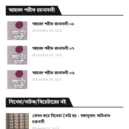
আহমদ শরীফ রচনাবলী
আহমদ শরীফ রচনাবলী ০৮
October 06, 2021
আহমদ শরীফ রচনাবলী ০৭
October 06, 2021
আহমদ শরীফ রচনাবলী ০৬
October 06, 2021
সিনেমা/নাটক/থিয়েটারের বই
কেমন করে সিনেমা তৈরি হয় - বঙ্গানুবাদ: অমিতাভ
চক্রবর্তী
January 13, 2024