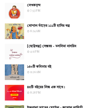
লেখকবৃন্দ
7:53 PM
গোপাল ভাঁড়ের ১১১টি হাসির গল্প
8:24 AM
[ছোট্টগল্প] সেক্সবয় - তসলিমা নাসরিন
4:11 PM
১৫০টি কবিতার বই
11:26 AM
৪৫টি বইয়ের লিঙ্ক এক সাথে।
8:28 PM
ইন্দুবালা ভাতের হোটেল - কল্লোল লাহিড়ী