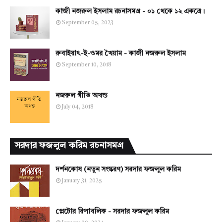
কাজী নজরুল ইসলাম রচনাসমগ্র - ০১ থেকে ১২ একত্রে।
September 05, 2023
রুবাইয়াৎ-ই-ওমর খৈয়াম - কাজী নজরুল ইসলাম
September 10, 2018
নজরুল গীতি অখন্ড
July 04, 2018
সরদার ফজলুল করিম রচনাসমগ্র
দর্শনকোষ (নতুন সংস্করণ) সরদার ফজলুল করিম
January 31, 2025
প্লেটোর রিপাবলিক - সরদার ফজলুল করিম