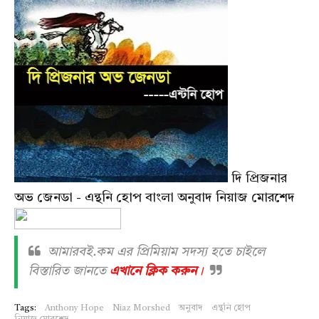
দি প্রিজনার
অভ জেনডা - এন্থনি হোপ বাংলা অনুবাদ নিয়াজ মোরশেদ
আমারবই.কম এর প্রিমিয়াম সদস্য হতে চাইলে
বিস্তারিত জানতে
এখানে ক্লিক করুন
।
Tags:
Anthony Hope
Niaz Morshed
অনুবাদ
এন্থনি হোপ