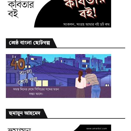
শ্রেষ্ঠ বাংলা ছোটগল্প
হুমায়ূন আহমেদ