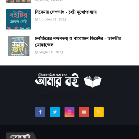
সিনেমায় দেশভাগ - চণ্ডী মুখোপাধ্যায়
October 14, 2023
চলচ্চিত্রের নন্দনতত্ত্ব ও বারোজন ডিরেক্টর - তানভীর
মোকাম্মেল
August 11, 2023
সবচেয়ে জনপ্রিয় অনলাইন বাংলা লাইব্রেরি।
এলোধাবাড়ি