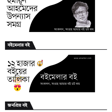
বইমেলার বই
জনপ্রিয় বই