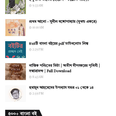
9:33 AM
প্রথম আলো - সুনীল গঙ্গোপাধ্যায় (দুখন্ড একত্রে)
10:10 AM
৪২৫টি বাংলা বইয়ের pdf ডাউনলোড লিঙ্ক
2:29 PM
নাস্তিক পণ্ডিতের ভিটা | অতীশ দীপংকরের পৃথিবী |
সন্মাত্রানন্দ | Full Download
8:43 AM
হুমায়ূন আহমেদের উপন্যাস সমগ্র ০১ থেকে ১৪
2:59 PM
৫০০+ বাংলা বই