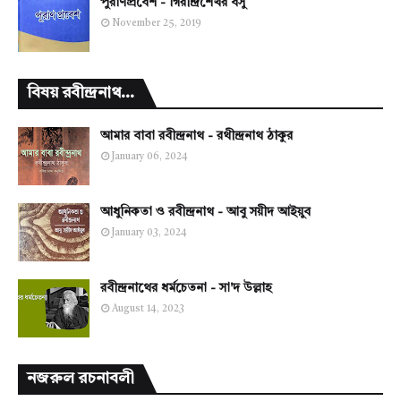
পুরাণপ্রবেশ - গিরীন্দ্রশেখর বসু
November 25, 2019
বিষয় রবীন্দ্রনাথ...
আমার বাবা রবীন্দ্রনাথ - রথীন্দ্রনাথ ঠাকুর
January 06, 2024
আধুনিকতা ও রবীন্দ্রনাথ - আবু সয়ীদ আইয়ুব
January 03, 2024
রবীন্দ্রনাথের ধর্মচেতনা - সা'দ উল্লাহ
August 14, 2023
নজরুল রচনাবলী