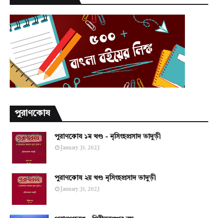
পুরাণকোষ
পুরাণকোষ ১ম খণ্ড - নৃসিংহপ্রসাদ ভাদুড়ী
January 31, 2023
পুরাণকোষ ২য় খণ্ড নৃসিংহপ্রসাদ ভাদুড়ী
January 31, 2023