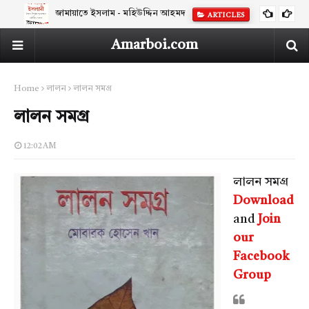
জামায়াতে ইসলাম - মহিউদ্দিন আহমদ
ARTICLES
Amarboi.com
Home
লালন
লালন সমগ্র
লালন সমগ্র
12:02 AM
লালন সমগ্র
Download
and
Join
our
Facebook
Group