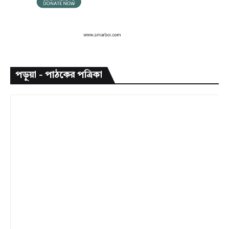
পড়ুয়া - পাঠকের পত্রিকা