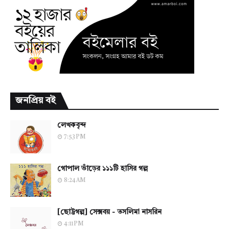
জনপ্রিয় বই
লেখকবৃন্দ
7:53 PM
গোপাল ভাঁড়ের ১১১টি হাসির গল্প
8:24 AM
[ছোট্টগল্প] সেক্সবয় - তসলিমা নাসরিন
4:11 PM