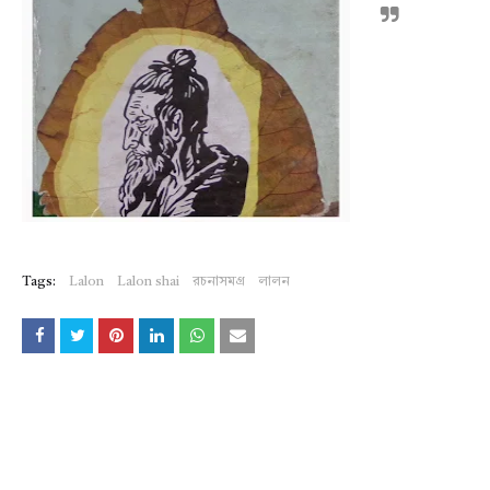
Tags:
Lalon
Lalon shai
রচনাসমগ্র
লালন