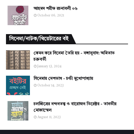
আহমদ শরীফ রচনাবলী ০৬
October 06, 2021
সিনেমা/নাটক/থিয়েটারের বই
কেমন করে সিনেমা তৈরি হয় - বঙ্গানুবাদ: অমিতাভ
চক্রবর্তী
January 13, 2024
সিনেমায় দেশভাগ - চণ্ডী মুখোপাধ্যায়
October 14, 2023
চলচ্চিত্রের নন্দনতত্ত্ব ও বারোজন ডিরেক্টর - তানভীর
মোকাম্মেল
August 11, 2023