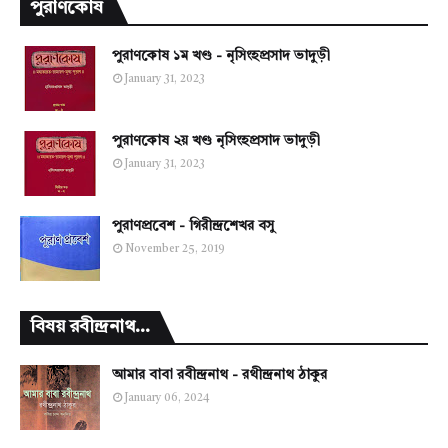
পুরাণকোষ
পুরাণকোষ ১ম খণ্ড - নৃসিংহপ্রসাদ ভাদুড়ী
January 31, 2023
পুরাণকোষ ২য় খণ্ড নৃসিংহপ্রসাদ ভাদুড়ী
January 31, 2023
পুরাণপ্রবেশ - গিরীন্দ্রশেখর বসু
November 25, 2019
বিষয় রবীন্দ্রনাথ...
আমার বাবা রবীন্দ্রনাথ - রথীন্দ্রনাথ ঠাকুর
January 06, 2024