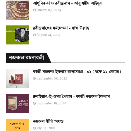
আধুনিকতা ও রবীন্দ্রনাথ - আবু সয়ীদ আইয়ুব
January 03, 2024
রবীন্দ্রনাথের ধর্মচেতনা - সা'দ উল্লাহ
August 14, 2023
নজরুল রচনাবলী
কাজী নজরুল ইসলাম রচনাসমগ্র - ০১ থেকে ১২ একত্রে।
September 05, 2023
রুবাইয়াৎ-ই-ওমর খৈয়াম - কাজী নজরুল ইসলাম
September 10, 2018
নজরুল গীতি অখন্ড
July 04, 2018