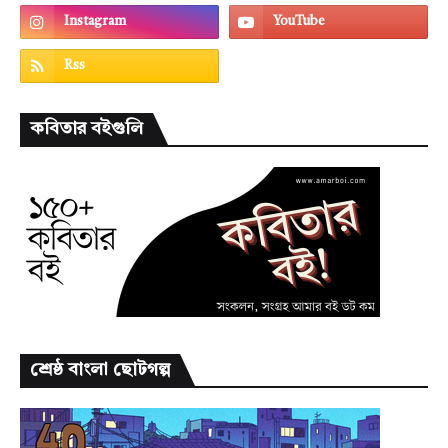
কবিতার বইগুলি
শ্রেষ্ঠ বাংলা ছোটগল্প