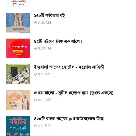
১৫০টি কবিতার বই
11:26 AM
৪৫টি বইয়ের লিঙ্ক এক সাথে।
8:28 PM
ইন্দুবালা ভাতের হোটেল - কল্লোল লাহিড়ী
9:33 AM
প্রথম আলো - সুনীল গঙ্গোপাধ্যায় (দুখন্ড একত্রে)
10:10 AM
৪২৫টি বাংলা বইয়ের pdf ডাউনলোড লিঙ্ক
2:29 PM