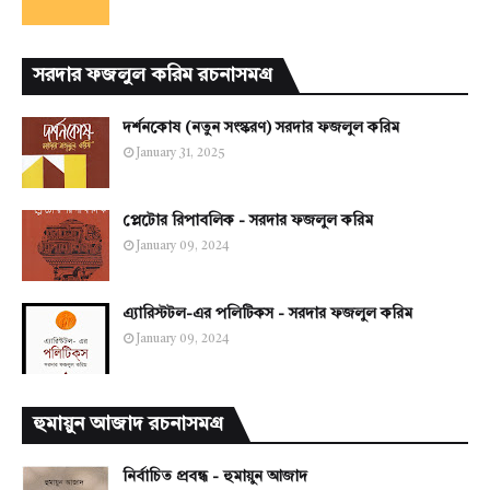
সরদার ফজলুল করিম রচনাসমগ্র
দর্শনকোষ (নতুন সংস্করণ) সরদার ফজলুল করিম
January 31, 2025
প্লেটোর রিপাবলিক - সরদার ফজলুল করিম
January 09, 2024
এ্যারিস্টটল-এর পলিটিকস - সরদার ফজলুল করিম
January 09, 2024
হুমায়ুন আজাদ রচনাসমগ্র
নির্বাচিত প্রবন্ধ - হুমায়ুন আজাদ