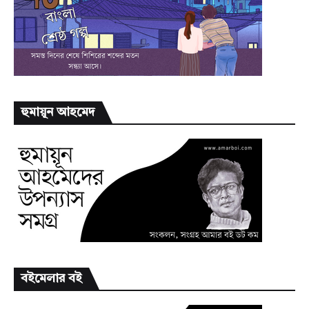
হুমায়ূন আহমেদ
বইমেলার বই