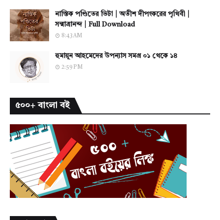
নাস্তিক পণ্ডিতের ভিটা | অতীশ দীপংকরের পৃথিবী |
সন্মাত্রানন্দ | Full Download
8:43 AM
হুমায়ূন আহমেদের উপন্যাস সমগ্র ০১ থেকে ১৪
2:59 PM
৫০০+ বাংলা বই