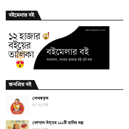
বইমেলার বই
জনপ্রিয় বই
লেখকবৃন্দ
7:53 PM
গোপাল ভাঁড়ের ১১১টি হাসির গল্প