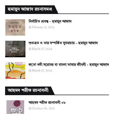
হুমায়ুন আজাদ রচনাসমগ্র
নির্বাচিত প্রবন্ধ - হুমায়ুন আজাদ
February 21, 2025
শুভব্রত ও তার সম্পর্কিত সুসমাচার - হুমায়ুন আজাদ
March 07, 2024
কতো নদী সরোবর বা বাংলা ভাষার জীবনী - হুমায়ুন আজাদ
March 07, 2024
আহমদ শরীফ রচনাবলী
আহমদ শরীফ রচনাবলী ০৮
October 06, 2021