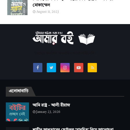
মোকাম্মেল
August 11, 2023
সবচেয়ে জনপ্রিয় অনলাইন বাংলা লাইব্রেরি।
এলোধাবাড়ি
আমি রাষ্ট্র - আলী রীয়াজ
January 23, 2026
শাহীন আখতারের ছোটগল্প ‘মানচিত্র’ নিয়ে আলোচনা