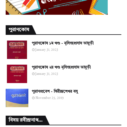
পুরাণকোষ
পুরাণকোষ ১ম খণ্ড - নৃসিংহপ্রসাদ ভাদুড়ী
January 31, 2023
পুরাণকোষ ২য় খণ্ড নৃসিংহপ্রসাদ ভাদুড়ী
January 31, 2023
পুরাণপ্রবেশ - গিরীন্দ্রশেখর বসু
November 25, 2019
বিষয় রবীন্দ্রনাথ...