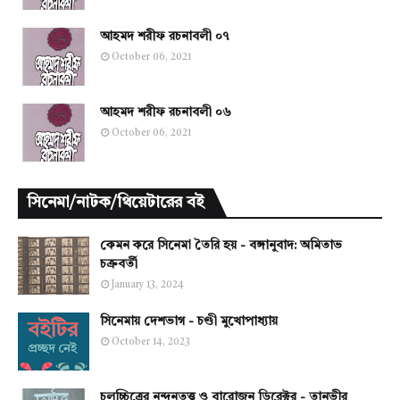
আহমদ শরীফ রচনাবলী ০৭
October 06, 2021
আহমদ শরীফ রচনাবলী ০৬
October 06, 2021
সিনেমা/নাটক/থিয়েটারের বই
কেমন করে সিনেমা তৈরি হয় - বঙ্গানুবাদ: অমিতাভ
চক্রবর্তী
January 13, 2024
সিনেমায় দেশভাগ - চণ্ডী মুখোপাধ্যায়
October 14, 2023
চলচ্চিত্রের নন্দনতত্ত্ব ও বারোজন ডিরেক্টর - তানভীর