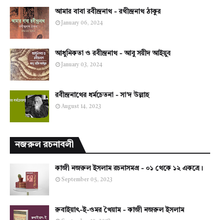
আমার বাবা রবীন্দ্রনাথ - রথীন্দ্রনাথ ঠাকুর
January 06, 2024
আধুনিকতা ও রবীন্দ্রনাথ - আবু সয়ীদ আইয়ুব
January 03, 2024
রবীন্দ্রনাথের ধর্মচেতনা - সা'দ উল্লাহ
August 14, 2023
নজরুল রচনাবলী
কাজী নজরুল ইসলাম রচনাসমগ্র - ০১ থেকে ১২ একত্রে।
September 05, 2023
রুবাইয়াৎ-ই-ওমর খৈয়াম - কাজী নজরুল ইসলাম