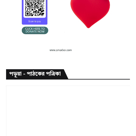
পড়ুয়া - পাঠকের পত্রিকা