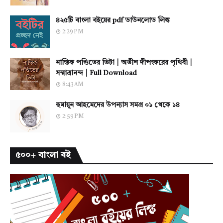
৪২৫টি বাংলা বইয়ের pdf ডাউনলোড লিঙ্ক
2:29 PM
নাস্তিক পণ্ডিতের ভিটা | অতীশ দীপংকরের পৃথিবী |
সন্মাত্রানন্দ | Full Download
8:43 AM
হুমায়ূন আহমেদের উপন্যাস সমগ্র ০১ থেকে ১৪
2:59 PM
৫০০+ বাংলা বই