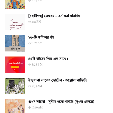
8:24 AM
[ছোট্টগল্প] সেক্সবয় - তসলিমা নাসরিন
4:11 PM
১৫০টি কবিতার বই
11:26 AM
৪৫টি বইয়ের লিঙ্ক এক সাথে।
8:28 PM
ইন্দুবালা ভাতের হোটেল - কল্লোল লাহিড়ী
9:33 AM
প্রথম আলো - সুনীল গঙ্গোপাধ্যায় (দুখন্ড একত্রে)
10:10 AM