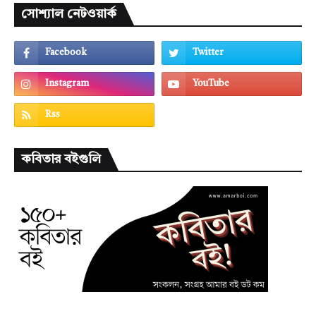
সোশ্যাল নেটওয়ার্ক
কবিতার বইগুলি