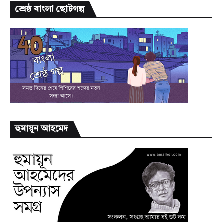
শ্রেষ্ঠ বাংলা ছোটগল্প
হুমায়ূন আহমেদ