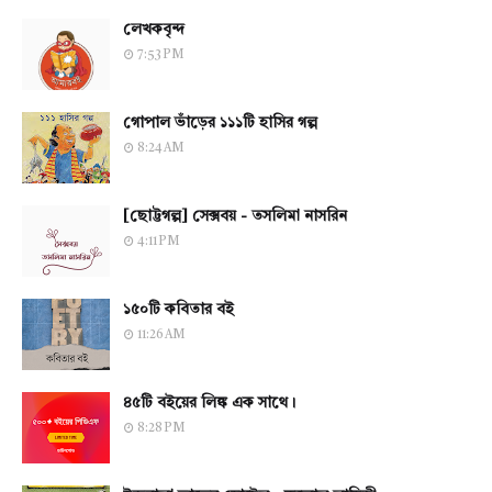
লেখকবৃন্দ
7:53 PM
গোপাল ভাঁড়ের ১১১টি হাসির গল্প
8:24 AM
[ছোট্টগল্প] সেক্সবয় - তসলিমা নাসরিন
4:11 PM
১৫০টি কবিতার বই
11:26 AM
৪৫টি বইয়ের লিঙ্ক এক সাথে।
8:28 PM