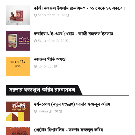
কাজী নজরুল ইসলাম রচনাসমগ্র - ০১ থেকে ১২ একত্রে।
September 05, 2023
রুবাইয়াৎ-ই-ওমর খৈয়াম - কাজী নজরুল ইসলাম
September 10, 2018
নজরুল গীতি অখন্ড
July 04, 2018
সরদার ফজলুল করিম রচনাসমগ্র
দর্শনকোষ (নতুন সংস্করণ) সরদার ফজলুল করিম
January 31, 2025
প্লেটোর রিপাবলিক - সরদার ফজলুল করিম