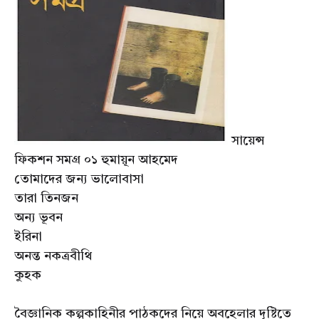
সায়েন্স
ফিকশন সমগ্র ০১ হুমায়ূন আহমেদ
তোমাদের জন্য ভালোবাসা
তারা তিনজন
অন্য ভূবন
ইরিনা
অনন্ত নকত্রবীথি
কুহক
বৈজ্ঞানিক কল্পকাহিনীর পাঠকদের নিয়ে অবহেলার দৃষ্টিতে