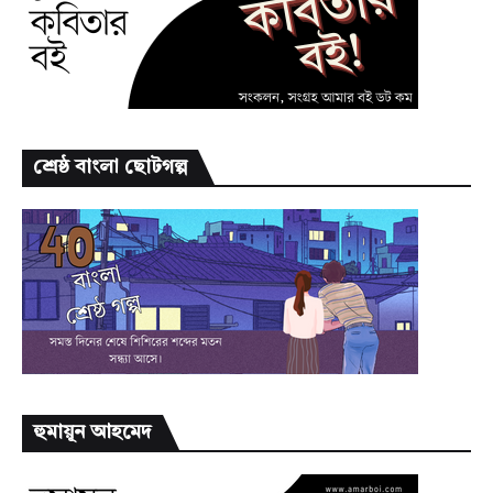
শ্রেষ্ঠ বাংলা ছোটগল্প
হুমায়ূন আহমেদ