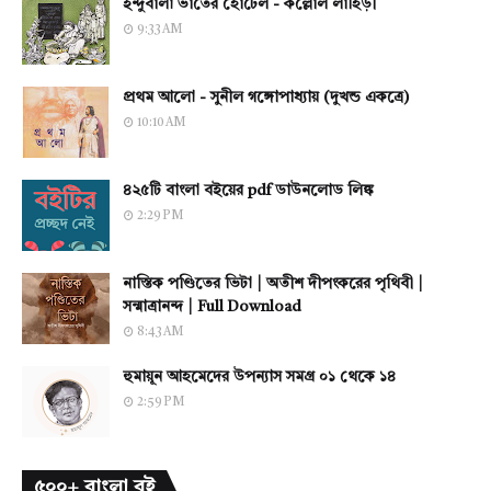
ইন্দুবালা ভাতের হোটেল - কল্লোল লাহিড়ী
9:33 AM
প্রথম আলো - সুনীল গঙ্গোপাধ্যায় (দুখন্ড একত্রে)
10:10 AM
৪২৫টি বাংলা বইয়ের pdf ডাউনলোড লিঙ্ক
2:29 PM
নাস্তিক পণ্ডিতের ভিটা | অতীশ দীপংকরের পৃথিবী |
সন্মাত্রানন্দ | Full Download
8:43 AM
হুমায়ূন আহমেদের উপন্যাস সমগ্র ০১ থেকে ১৪
2:59 PM
৫০০+ বাংলা বই