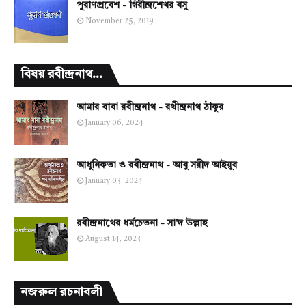
পুরাণপ্রবেশ - গিরীন্দ্রশেখর বসু
November 25, 2019
বিষয় রবীন্দ্রনাথ...
আমার বাবা রবীন্দ্রনাথ - রথীন্দ্রনাথ ঠাকুর
January 06, 2024
আধুনিকতা ও রবীন্দ্রনাথ - আবু সয়ীদ আইয়ুব
January 03, 2024
রবীন্দ্রনাথের ধর্মচেতনা - সা'দ উল্লাহ
August 14, 2023
নজরুল রচনাবলী