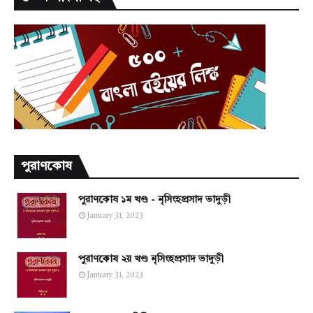
পুরাণকোষ
পুরাণকোষ ১ম খণ্ড - নৃসিংহপ্রসাদ ভাদুড়ী
January 31, 2023
পুরাণকোষ ২য় খণ্ড নৃসিংহপ্রসাদ ভাদুড়ী
January 31, 2023