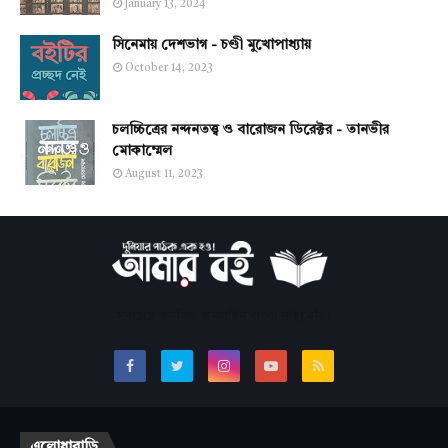
January 13, 2024
সিনেমায় দেশভাগ - চণ্ডী মুখোপাধ্যায়
October 14, 2023
চলচ্চিত্রের নন্দনতত্ত্ব ও বারোজন ডিরেক্টর - তানভীর
মোকাম্মেল
August 11, 2023
সবচেয়ে জনপ্রিয় অনলাইন বাংলা লাইব্রেরি।
এলোধাবাড়ি