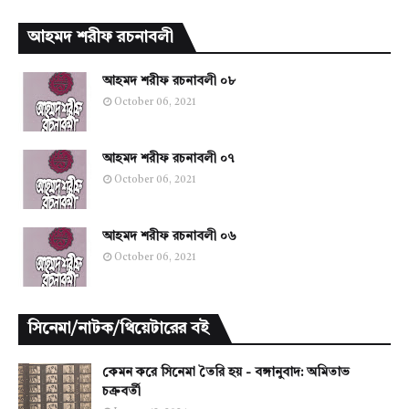
আহমদ শরীফ রচনাবলী
আহমদ শরীফ রচনাবলী ০৮
October 06, 2021
আহমদ শরীফ রচনাবলী ০৭
October 06, 2021
আহমদ শরীফ রচনাবলী ০৬
October 06, 2021
সিনেমা/নাটক/থিয়েটারের বই
কেমন করে সিনেমা তৈরি হয় - বঙ্গানুবাদ: অমিতাভ
চক্রবর্তী