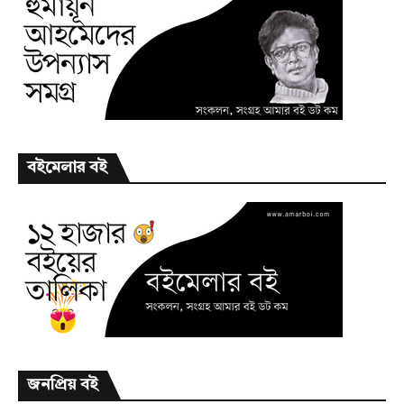
বইমেলার বই
জনপ্রিয় বই