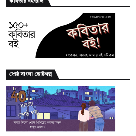
কবিতার বইগুলি
শ্রেষ্ঠ বাংলা ছোটগল্প