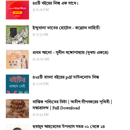
৪৫টি বইয়ের লিঙ্ক এক সাথে।
8:28 PM
ইন্দুবালা ভাতের হোটেল - কল্লোল লাহিড়ী
9:33 AM
প্রথম আলো - সুনীল গঙ্গোপাধ্যায় (দুখন্ড একত্রে)
10:10 AM
৪২৫টি বাংলা বইয়ের pdf ডাউনলোড লিঙ্ক
2:29 PM
নাস্তিক পণ্ডিতের ভিটা | অতীশ দীপংকরের পৃথিবী |
সন্মাত্রানন্দ | Full Download
8:43 AM
হুমায়ূন আহমেদের উপন্যাস সমগ্র ০১ থেকে ১৪