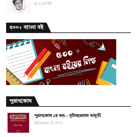
2:59 PM
৫০০+ বাংলা বই
পুরাণকোষ
পুরাণকোষ ১ম খণ্ড - নৃসিংহপ্রসাদ ভাদুড়ী
January 31, 2023