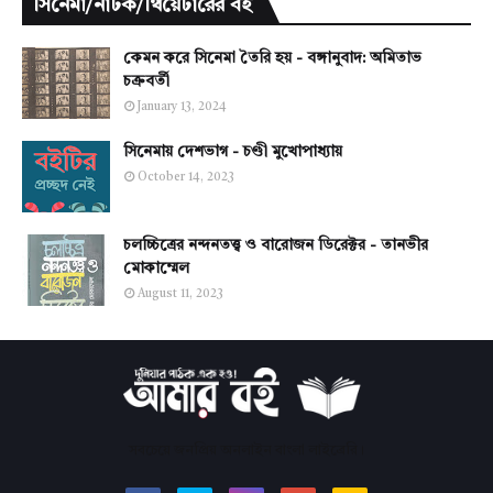
সিনেমা/নাটক/থিয়েটারের বই
কেমন করে সিনেমা তৈরি হয় - বঙ্গানুবাদ: অমিতাভ
চক্রবর্তী
January 13, 2024
সিনেমায় দেশভাগ - চণ্ডী মুখোপাধ্যায়
October 14, 2023
চলচ্চিত্রের নন্দনতত্ত্ব ও বারোজন ডিরেক্টর - তানভীর
মোকাম্মেল
August 11, 2023
সবচেয়ে জনপ্রিয় অনলাইন বাংলা লাইব্রেরি।