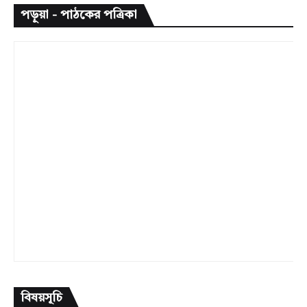
পড়ুয়া - পাঠকের পত্রিকা
বিষয়সূচি