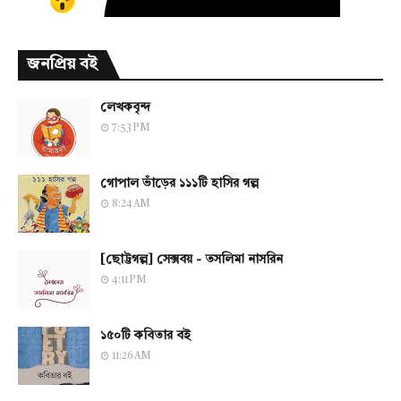
জনপ্রিয় বই
লেখকবৃন্দ
7:53 PM
গোপাল ভাঁড়ের ১১১টি হাসির গল্প
8:24 AM
[ছোট্টগল্প] সেক্সবয় - তসলিমা নাসরিন
4:11 PM
১৫০টি কবিতার বই
11:26 AM