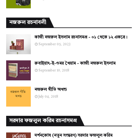
নজরুল রচনাবলী
কাজী নজরুল ইসলাম রচনাসমগ্র - ০১ থেকে ১২ একত্রে।
September 05, 2023
রুবাইয়াৎ-ই-ওমর খৈয়াম - কাজী নজরুল ইসলাম
September 10, 2018
নজরুল গীতি অখন্ড
July 04, 2018
সরদার ফজলুল করিম রচনাসমগ্র
দর্শনকোষ (নতুন সংস্করণ) সরদার ফজলুল করিম