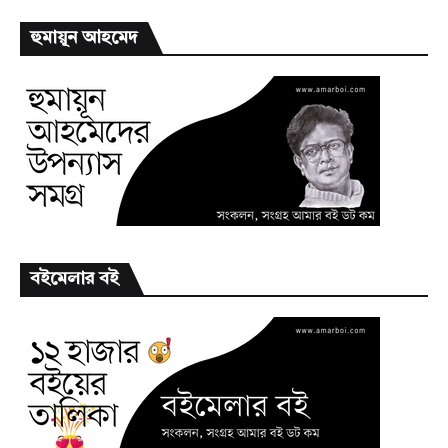
হুমায়ূন আহমেদ
বইমেলার বই