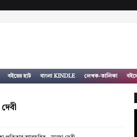
বইয়ের হাট
বাংলা KINDLE
লেখক-তালিকা
বইম
 দেবী