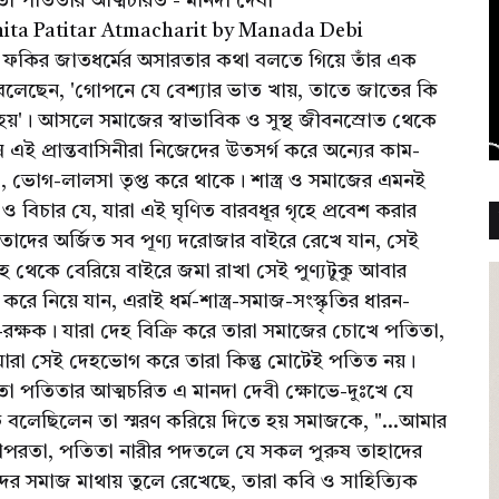
িতা পতিতার আত্মচরিত - মানদা দেবী
hita Patitar Atmacharit by Manada Debi
ফকির জাতধর্মের অসারতার কথা বলতে গিয়ে তাঁর এক
বলেছেন, 'গোপনে যে বেশ্যার ভাত খায়, তাতে জাতের কি
 হয়'। আসলে সমাজের স্বাভাবিক ও সুস্থ জীবনস্রোত থেকে
ন্ন এই প্রান্তবাসিনীরা নিজেদের উতসর্গ করে অন্যের কাম-
, ভোগ-লালসা তৃপ্ত করে থাকে। শাস্ত্র ও সমাজের এমনই
 ও বিচার যে, যারা এই ঘৃণিত বারবধূর গৃহে প্রবেশ করার
াদের অর্জিত সব পূণ্য দরোজার বাইরে রেখে যান, সেই
হ থেকে বেরিয়ে বাইরে জমা রাখা সেই পুণ্যটুকু আবার
 করে নিয়ে যান, এরাই ধর্ম-শাস্ত্র-সমাজ-সংস্কৃতির ধারন-
রক্ষক। যারা দেহ বিক্রি করে তারা সমাজের চোখে পতিতা,
ু যারা সেই দেহভোগ করে তারা কিন্তু মোটেই পতিত নয়।
িতা পতিতার আত্মচরিত এ মানদা দেবী ক্ষোভে-দুঃখে যে
 বলেছিলেন তা স্মরণ করিয়ে দিতে হয় সমাজকে, "...আমার
াপরতা, পতিতা নারীর পদতলে যে সকল পুরুষ তাহাদের
 তাদের সমাজ মাথায় তুলে রেখেছে, তারা কবি ও সাহিত্যিক