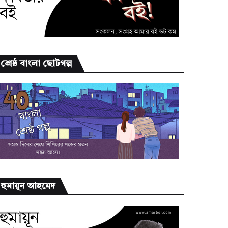
শ্রেষ্ঠ বাংলা ছোটগল্প
হুমায়ূন আহমেদ