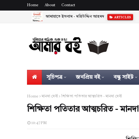
Home
About
Contact
জামায়াতে ইসলাম - মহিউদ্দিন আহমদ
ARTICLES
সূচিপত্র
জনপ্রিয় বই
বন্ধু সাইট
Home
মানদা দেবী
শিক্ষিতা পতিতার আত্মচরিত - মানদা দেবী
শিক্ষিতা পতিতার আত্মচরিত - মানদা
10:47 PM