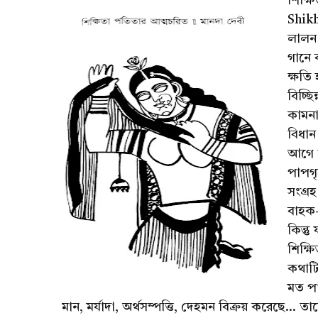
শিক্ষ
Shik
লালন 
গানে 
ক্ষতি
বিচ্ছি
কামনা
বিধান
আগে ত
পাপগৃ
সংগ্রহ
বাহক-
কিন্ত
শিক্ষ
কথাটি
মত প
মান, মর্যাদা, অর্থসম্পত্তি, দেহমন বিক্রয় করেছে...