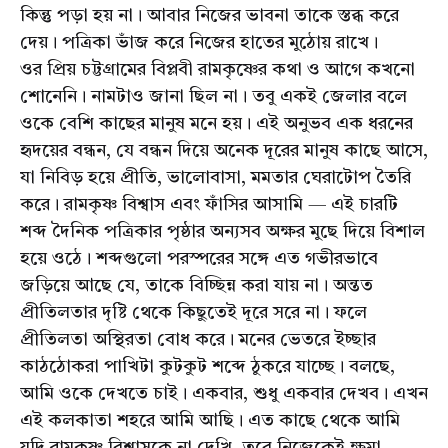
কিন্তু পড়া হয় না। আবার নিজের ভাবনা তাকে স্তব্ধ করে
দেয়। পত্রিকা ভাঁজ করে নিজের হাতের মুঠোয় রাখে।
ওর প্রিয় চট্টগ্রামের বিপ্লবী রামকৃষ্ণের কথা ও আগে কখনো
শোনেনি। নামটাও জানা ছিল না। তবু একই জেলার বলে
ওকে বেশি কাছের মানুষ মনে হয়। এই অনুভব এক ধরনের
হৃদয়ের বন্ধন, যে বন্ধন দিয়ে অনেক দূরের মানুষ কাছে আসে,
যা নিবিড় হয়ে প্রীতি, ভালোবাসা, মমতার ঘেরাটোপ তৈরি
করে। রামকৃষ্ণ বিশ্বাস এবং ফাঁসির আসামি — এই চারটি
শব্দ দৈনিক পত্রিকার পৃষ্ঠার অন্যসব অক্ষর মুছে দিয়ে বিশাল
হয়ে ওঠে। শব্দগুলো পরস্পরের সঙ্গে এত গভীরভাবে
জড়িয়ে আছে যে, তাকে বিচ্ছিন্ন করা যায় না। অন্তত
প্রীতিলতার দৃষ্টি থেকে কিছুতেই দূরে সরে না। ফলে
প্রীতিলতা অস্থিরতা বোধ করে। মনের ভেতরে ইচ্ছার
কাঠঠোকরা পাখিটা কুটকুট শব্দে ঠুকরে যাচ্ছে। বলছে,
আমি ওকে দেখতে চাই। একবার, শুধু একবার দেখব। এখন
এই কলকাতা শহরে আমি আছি। এত কাছে থেকে আমি