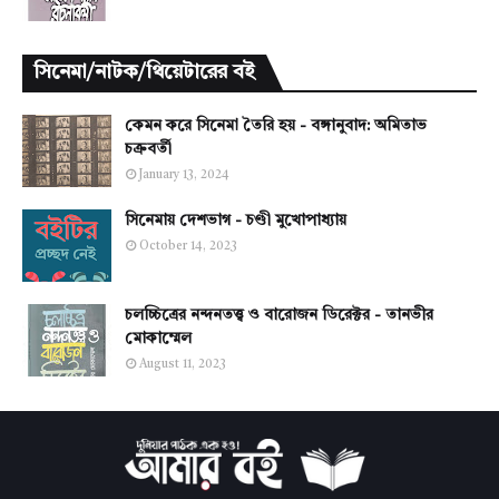
সিনেমা/নাটক/থিয়েটারের বই
কেমন করে সিনেমা তৈরি হয় - বঙ্গানুবাদ: অমিতাভ
চক্রবর্তী
January 13, 2024
সিনেমায় দেশভাগ - চণ্ডী মুখোপাধ্যায়
October 14, 2023
চলচ্চিত্রের নন্দনতত্ত্ব ও বারোজন ডিরেক্টর - তানভীর
মোকাম্মেল
August 11, 2023