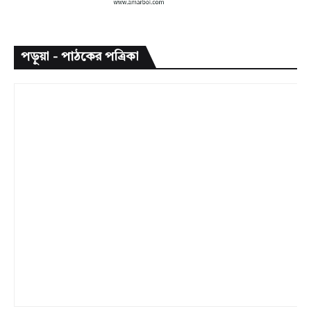
পড়ুয়া - পাঠকের পত্রিকা