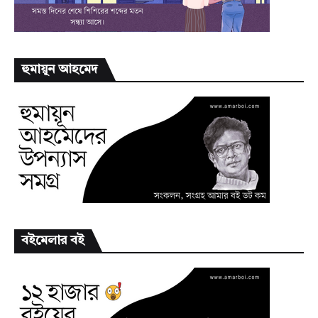
হুমায়ূন আহমেদ
বইমেলার বই