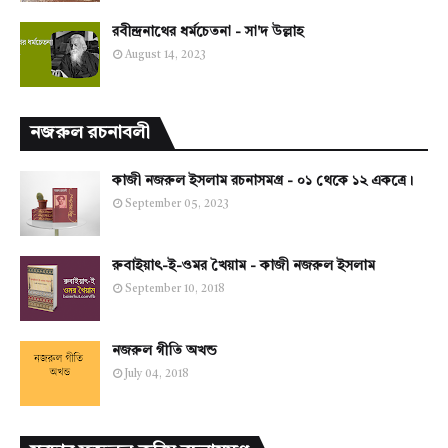
রবীন্দ্রনাথের ধর্মচেতনা - সা'দ উল্লাহ
August 14, 2023
নজরুল রচনাবলী
কাজী নজরুল ইসলাম রচনাসমগ্র - ০১ থেকে ১২ একত্রে।
September 05, 2023
রুবাইয়াৎ-ই-ওমর খৈয়াম - কাজী নজরুল ইসলাম
September 10, 2018
নজরুল গীতি অখন্ড
July 04, 2018