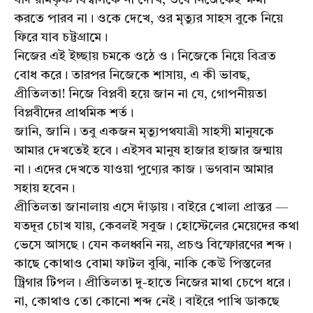
যদি রামকৃষ্ণ বিশ্বাসকে না দেখি, তবে নিজেকেই ক্ষমা
করতে পারব না। ওকে দেখে, ওর মৃত্যুর সাহস বুকে নিয়ে
ফিরে যাব চট্টগ্রামে।
নিজের এই ইচ্ছায় চমকে ওঠে ও। নিজেকে নিয়ে বিব্রত
বোধ করে। তারপর নিজেকে শাসায়, এ কী ভাবছ,
প্রীতিলতা! নিজে বিপ্লবী হয়ে জান না যে, গোপনীয়তা
বিপ্লবীদের প্রাথমিক শর্ত।
জানি, জানি। তবু একজন মৃত্যুপথযাত্রী সাহসী মানুষকে
আমার দেখতেই হবে। এইসব মানুষ হাজার হাজার জন্মায়
না। এদের দেখতে যাওয়া পুণ্যের কাজ। ভগবান আমার
সহায় হবেন।
প্রীতিলতা জানালায় এসে দাঁড়ায়। বাইরে খোলা প্রান্তর —
যতদূর চোখ যায়, কেবলই সবুজ। হোস্টেলের মেয়েদের কথা
ভেসে আসছে। যেন কলধ্বনি নয়, প্রচণ্ড বিস্ফোরণের শব্দ।
কাছে কোথাও বোমা ফাটল বুঝি, নাকি কেউ পিস্তলের
ট্রিগার টিপল। প্রীতিলতা দু-হাতে নিজের মাথা চেপে ধরে।
না, কোথাও তো কোনো শব্দ নেই। বাইরে পাখি ডাকছে