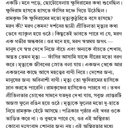
একটি। মনে পড়ে, ছোটোবেলায় ক্ষুদিরামের কথা শুনেছিল।
ক্ষুদিরাম হাসতে হাসতে ফাঁসির মঞ্চে গিয়ে উঠেছিল।
রামকৃষ্ণ কি ক্ষুদিরামের মতো মৃত্যুকুঠুরিতে বসে হাসছে?
মরণ কী? মরণ কেমন? দর্শনের ছাত্রী প্রীতিলতা মৃত্যুর কথা
ভেবে ব্যাকুল হয়ে ওঠে। কিছুতেই ভাবতে পারে না যে, মরণ
এক গভীর অন্ধকার। ওর মনে হয়, মরণ স্বপ্নময় জগৎ —
মানুষ যে স্বপ্ন দেখে নিজে বাঁচে এবং অন্যকে বাঁচতে শেখায়,
অন্তত তেমন মৃত্যু — ফাঁসির আসামি যাকে বীরের মতো বরণ
করে। মৃত্যুকে জীবনের স্রোত বলা যায়। একজন থেকে আর
একজনের কাছে আসে মহত্ত্বের বাণী নিয়ে। দেশের জন্য,
মানুষের জন্য অবিনাশী বাণী। মৃত্যু তো ক্ষুদিরামের হাসিকে
ম্লান করতে পারেনি। রামকৃষ্ণের হাসিকেও পারবে না। তখন
প্রীতিলতার চোখের সামনে যতদূর দেখা যায়, সবুজ প্রান্তরটি
অজস্র ফুলে রঙিন হয়ে ওঠে। মৃত্যুকে ফুলের মতো দু-হাতে
নিয়ে রামকৃষ্ণ হেঁটে আসছে। পত্রিকার পৃষ্ঠার এই খবর ওকে
তাড়িত করে না। ও বুঝতে পারে যে, ওর এই অস্থিরতা
কোনো দুঃসংবাদ শোনার জন্য নয়। এই অস্থিরতার মধ্যে