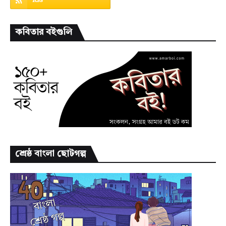
কবিতার বইগুলি
শ্রেষ্ঠ বাংলা ছোটগল্প