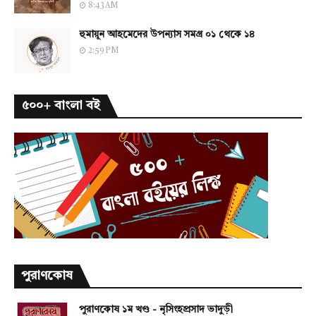
8:43 AM
হুমায়ূন আহমেদের উপন্যাস সমগ্র ০১ থেকে ১৪
2:59 PM
৫০০+ বাংলা বই
পুরাণকোষ
পুরাণকোষ ১ম খণ্ড - নৃসিংহপ্রসাদ ভাদুড়ী