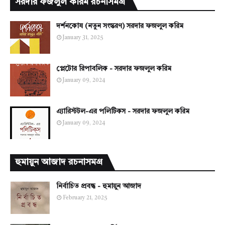
সরদার ফজলুল করিম রচনাসমগ্র
দর্শনকোষ (নতুন সংস্করণ) সরদার ফজলুল করিম
January 31, 2025
প্লেটোর রিপাবলিক - সরদার ফজলুল করিম
January 09, 2024
এ্যারিস্টটল-এর পলিটিকস - সরদার ফজলুল করিম
January 09, 2024
হুমায়ুন আজাদ রচনাসমগ্র
নির্বাচিত প্রবন্ধ - হুমায়ুন আজাদ
February 21, 2025