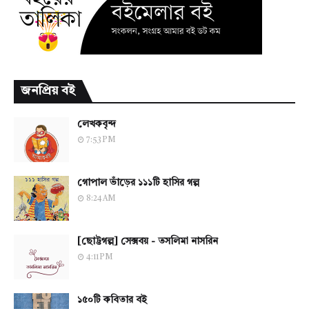
জনপ্রিয় বই
লেখকবৃন্দ
7:53 PM
গোপাল ভাঁড়ের ১১১টি হাসির গল্প
8:24 AM
[ছোট্টগল্প] সেক্সবয় - তসলিমা নাসরিন
4:11 PM
১৫০টি কবিতার বই