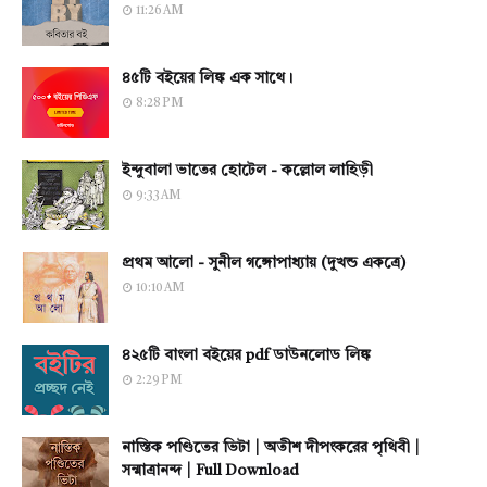
11:26 AM
৪৫টি বইয়ের লিঙ্ক এক সাথে।
8:28 PM
ইন্দুবালা ভাতের হোটেল - কল্লোল লাহিড়ী
9:33 AM
প্রথম আলো - সুনীল গঙ্গোপাধ্যায় (দুখন্ড একত্রে)
10:10 AM
৪২৫টি বাংলা বইয়ের pdf ডাউনলোড লিঙ্ক
2:29 PM
নাস্তিক পণ্ডিতের ভিটা | অতীশ দীপংকরের পৃথিবী |
সন্মাত্রানন্দ | Full Download