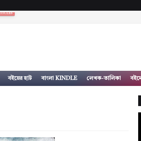
বইয়ের হাট
বাংলা KINDLE
লেখক-তালিকা
বইম