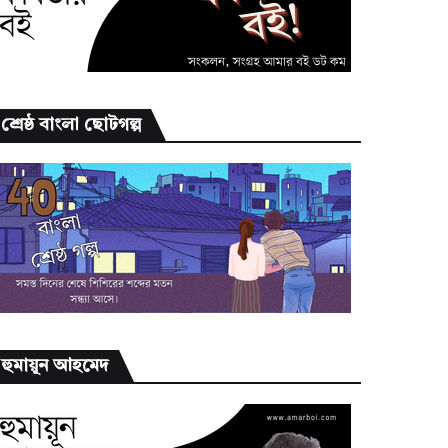
শ্রেষ্ঠ বাংলা ছোটগল্প
হুমায়ূন আহমেদ