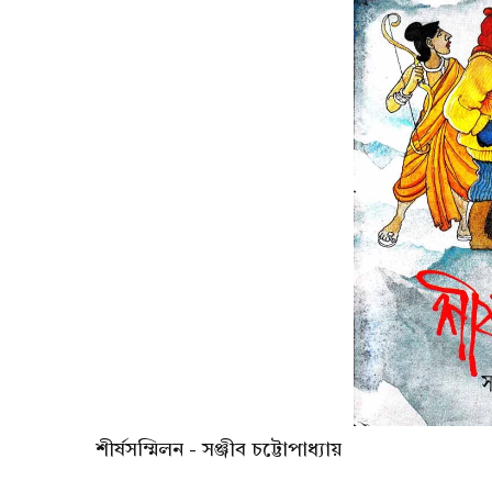
শীর্ষসম্মিলন - সঞ্জীব চট্টোপাধ্যায়