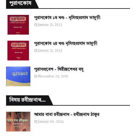
পুরাণকোষ
পুরাণকোষ ১ম খণ্ড - নৃসিংহপ্রসাদ ভাদুড়ী
January 31, 2023
পুরাণকোষ ২য় খণ্ড নৃসিংহপ্রসাদ ভাদুড়ী
January 31, 2023
পুরাণপ্রবেশ - গিরীন্দ্রশেখর বসু
November 25, 2019
বিষয় রবীন্দ্রনাথ...
আমার বাবা রবীন্দ্রনাথ - রথীন্দ্রনাথ ঠাকুর
January 06, 2024