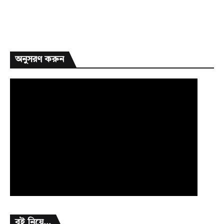
অনুসরণ করুন
বই নিয়ে...