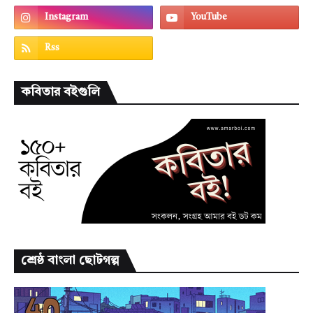
কবিতার বইগুলি
শ্রেষ্ঠ বাংলা ছোটগল্প