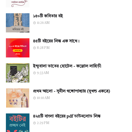
১৫০টি কবিতার বই
11:26 AM
৪৫টি বইয়ের লিঙ্ক এক সাথে।
8:28 PM
ইন্দুবালা ভাতের হোটেল - কল্লোল লাহিড়ী
9:33 AM
প্রথম আলো - সুনীল গঙ্গোপাধ্যায় (দুখন্ড একত্রে)
10:10 AM
৪২৫টি বাংলা বইয়ের pdf ডাউনলোড লিঙ্ক
2:29 PM