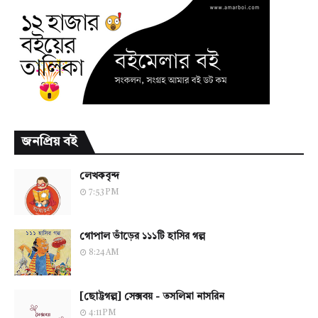
জনপ্রিয় বই
লেখকবৃন্দ
7:53 PM
গোপাল ভাঁড়ের ১১১টি হাসির গল্প
8:24 AM
[ছোট্টগল্প] সেক্সবয় - তসলিমা নাসরিন
4:11 PM