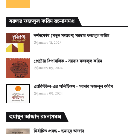
সরদার ফজলুল করিম রচনাসমগ্র
দর্শনকোষ (নতুন সংস্করণ) সরদার ফজলুল করিম
January 31, 2025
প্লেটোর রিপাবলিক - সরদার ফজলুল করিম
January 09, 2024
এ্যারিস্টটল-এর পলিটিকস - সরদার ফজলুল করিম
January 09, 2024
হুমায়ুন আজাদ রচনাসমগ্র
নির্বাচিত প্রবন্ধ - হুমায়ুন আজাদ