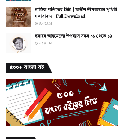
নাস্তিক পণ্ডিতের ভিটা | অতীশ দীপংকরের পৃথিবী |
সন্মাত্রানন্দ | Full Download
8:43 AM
হুমায়ূন আহমেদের উপন্যাস সমগ্র ০১ থেকে ১৪
2:59 PM
৫০০+ বাংলা বই