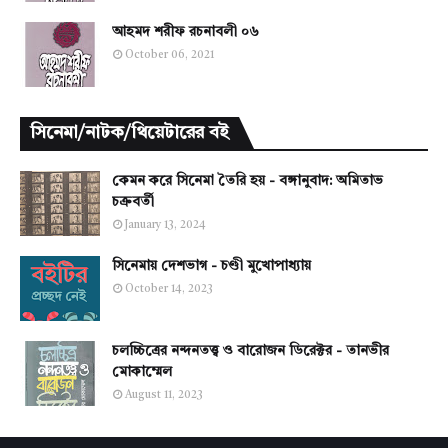
আহমদ শরীফ রচনাবলী ০৬
October 06, 2021
সিনেমা/নাটক/থিয়েটারের বই
কেমন করে সিনেমা তৈরি হয় - বঙ্গানুবাদ: অমিতাভ
চক্রবর্তী
January 13, 2024
সিনেমায় দেশভাগ - চণ্ডী মুখোপাধ্যায়
October 14, 2023
চলচ্চিত্রের নন্দনতত্ত্ব ও বারোজন ডিরেক্টর - তানভীর
মোকাম্মেল
August 11, 2023