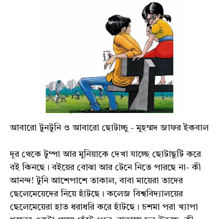
আবারো টুনটুনি ও আবারো ছোটাচ্চু - মুহম্মদ জাফর ইকবাল
দূর থেকে টুম্পা আর মুনিয়াকে দেখা যাচ্ছে ছোটাছুটি করে
বই কিনছে। বইয়ের বোঝা আর টেনে নিতে পারছে না- কী
আনন্দ! টুনি আশেপাশে তাকাল, বাবা মায়েরা তাদের
ছেলেমেয়েদের নিয়ে হাঁটছে। কলেজ বিশ্ববিদ্যালয়ের
ছেলেমেয়েরা হাত ধরাধরি করে হাঁটছে। চশমা পরা খ্যাপা