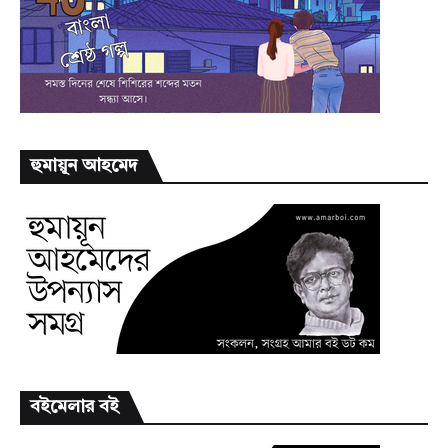
হুমায়ূন আহমেদ
বইমেলার বই