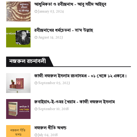
আধুনিকতা ও রবীন্দ্রনাথ - আবু সয়ীদ আইয়ুব
January 03, 2024
রবীন্দ্রনাথের ধর্মচেতনা - সা'দ উল্লাহ
August 14, 2023
নজরুল রচনাবলী
কাজী নজরুল ইসলাম রচনাসমগ্র - ০১ থেকে ১২ একত্রে।
September 05, 2023
রুবাইয়াৎ-ই-ওমর খৈয়াম - কাজী নজরুল ইসলাম
September 10, 2018
নজরুল গীতি অখন্ড
July 04, 2018