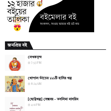
জনপ্রিয় বই
লেখকবৃন্দ
7:53 PM
গোপাল ভাঁড়ের ১১১টি হাসির গল্প
8:24 AM
[ছোট্টগল্প] সেক্সবয় - তসলিমা নাসরিন
4:11 PM