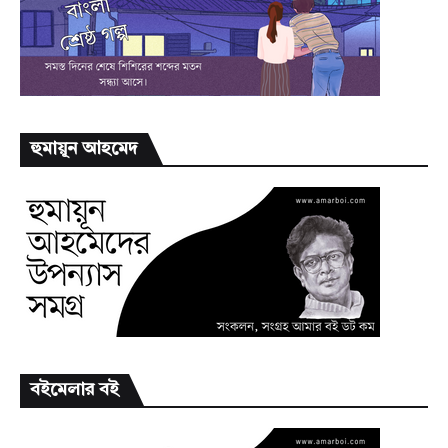
হুমায়ূন আহমেদ
বইমেলার বই