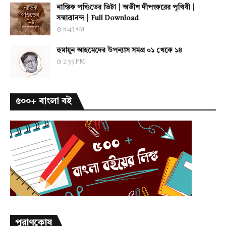
নাস্তিক পণ্ডিতের ভিটা | অতীশ দীপংকরের পৃথিবী |
সন্মাত্রানন্দ | Full Download
8:43 AM
হুমায়ূন আহমেদের উপন্যাস সমগ্র ০১ থেকে ১৪
2:59 PM
৫০০+ বাংলা বই
পুরাণকোষ