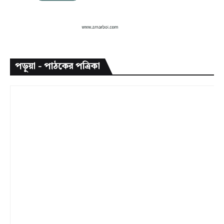
পড়ুয়া - পাঠকের পত্রিকা