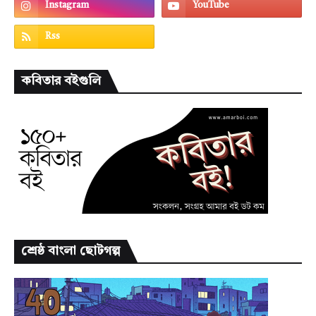
কবিতার বইগুলি
শ্রেষ্ঠ বাংলা ছোটগল্প