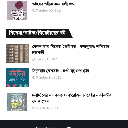
আহমদ শরীফ রচনাবলী ০৬
October 06, 2021
সিনেমা/নাটক/থিয়েটারের বই
কেমন করে সিনেমা তৈরি হয় - বঙ্গানুবাদ: অমিতাভ
চক্রবর্তী
January 13, 2024
সিনেমায় দেশভাগ - চণ্ডী মুখোপাধ্যায়
October 14, 2023
চলচ্চিত্রের নন্দনতত্ত্ব ও বারোজন ডিরেক্টর - তানভীর
মোকাম্মেল
August 11, 2023