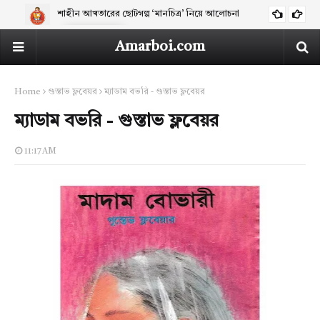
শাহীন আখতারের ছোটগল্প ‘মানচিত্র’ নিয়ে আলোচনা
ARTICLES
Amarboi.com
Home
গুস্তাভ ফ্লবেয়র
ম্যাডাম বভরি - গুস্তাভ ফ্লবেয়র
ম্যাডাম বভরি - গুস্তাভ ফ্লবেয়র
11:17 AM