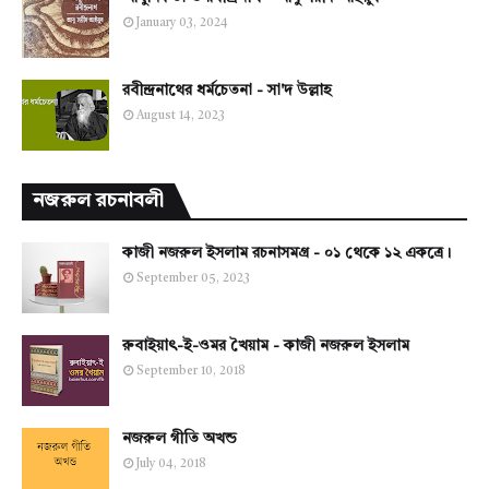
January 03, 2024
রবীন্দ্রনাথের ধর্মচেতনা - সা'দ উল্লাহ
August 14, 2023
নজরুল রচনাবলী
কাজী নজরুল ইসলাম রচনাসমগ্র - ০১ থেকে ১২ একত্রে।
September 05, 2023
রুবাইয়াৎ-ই-ওমর খৈয়াম - কাজী নজরুল ইসলাম
September 10, 2018
নজরুল গীতি অখন্ড
July 04, 2018