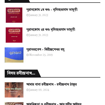
পুরাণকোষ ১ম খণ্ড - নৃসিংহপ্রসাদ ভাদুড়ী
January 31, 2023
পুরাণকোষ ২য় খণ্ড নৃসিংহপ্রসাদ ভাদুড়ী
January 31, 2023
পুরাণপ্রবেশ - গিরীন্দ্রশেখর বসু
November 25, 2019
বিষয় রবীন্দ্রনাথ...
আমার বাবা রবীন্দ্রনাথ - রথীন্দ্রনাথ ঠাকুর
January 06, 2024
আধুনিকতা ও রবীন্দ্রনাথ - আবু সয়ীদ আইয়ুব