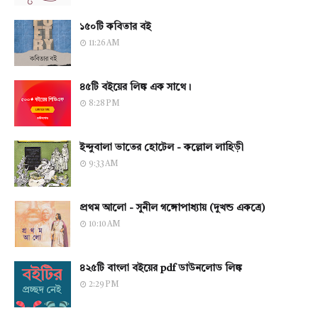
১৫০টি কবিতার বই
11:26 AM
৪৫টি বইয়ের লিঙ্ক এক সাথে।
8:28 PM
ইন্দুবালা ভাতের হোটেল - কল্লোল লাহিড়ী
9:33 AM
প্রথম আলো - সুনীল গঙ্গোপাধ্যায় (দুখন্ড একত্রে)
10:10 AM
৪২৫টি বাংলা বইয়ের pdf ডাউনলোড লিঙ্ক
2:29 PM