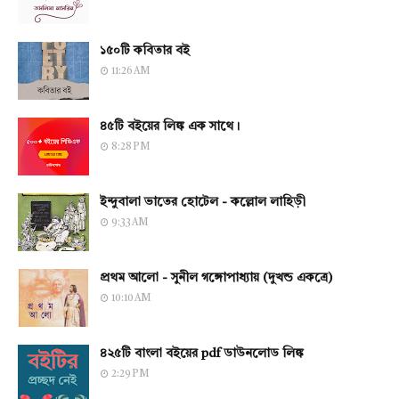
১৫০টি কবিতার বই
11:26 AM
৪৫টি বইয়ের লিঙ্ক এক সাথে।
8:28 PM
ইন্দুবালা ভাতের হোটেল - কল্লোল লাহিড়ী
9:33 AM
প্রথম আলো - সুনীল গঙ্গোপাধ্যায় (দুখন্ড একত্রে)
10:10 AM
৪২৫টি বাংলা বইয়ের pdf ডাউনলোড লিঙ্ক
2:29 PM