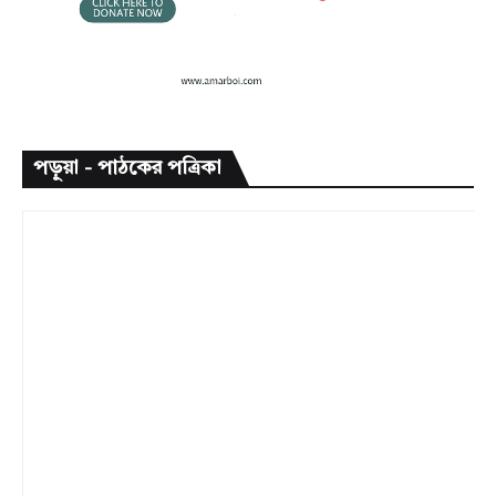
পড়ুয়া - পাঠকের পত্রিকা