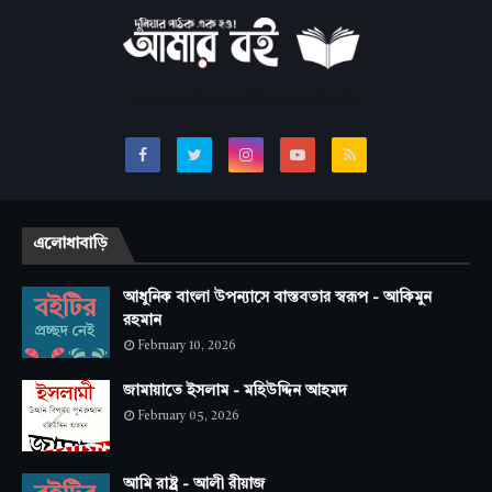
সবচেয়ে জনপ্রিয় অনলাইন বাংলা লাইব্রেরি।
এলোধাবাড়ি
আধুনিক বাংলা উপন্যাসে বাস্তবতার স্বরূপ - আকিমুন
রহমান
February 10, 2026
জামায়াতে ইসলাম - মহিউদ্দিন আহমদ
February 05, 2026
আমি রাষ্ট্র - আলী রীয়াজ