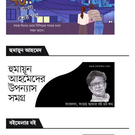
হুমায়ূন আহমেদ
বইমেলার বই