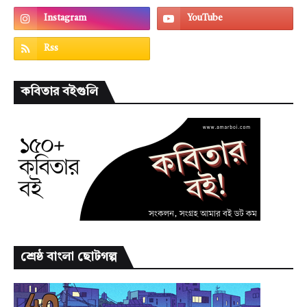
কবিতার বইগুলি
শ্রেষ্ঠ বাংলা ছোটগল্প