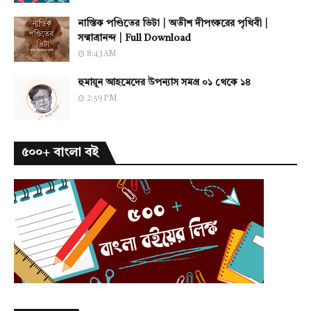
নাস্তিক পণ্ডিতের ভিটা | অতীশ দীপংকরের পৃথিবী |
সন্মাত্রানন্দ | Full Download
8:43 AM
হুমায়ূন আহমেদের উপন্যাস সমগ্র ০১ থেকে ১৪
2:59 PM
৫০০+ বাংলা বই