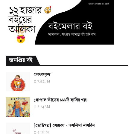
জনপ্রিয় বই
লেখকবৃন্দ
7:53 PM
গোপাল ভাঁড়ের ১১১টি হাসির গল্প
8:24 AM
[ছোট্টগল্প] সেক্সবয় - তসলিমা নাসরিন
4:11 PM