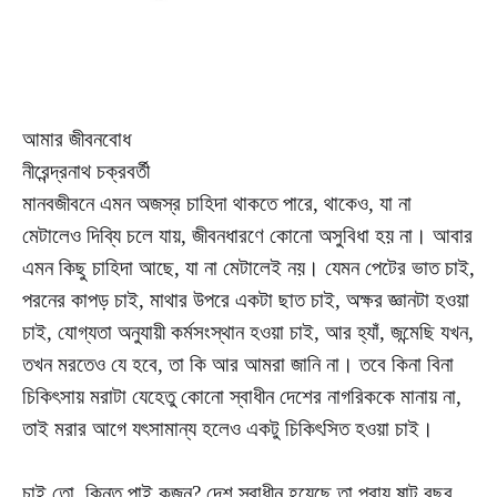
আমার জীবনবোধ
নীরেন্দ্রনাথ চক্রবর্তী
মানবজীবনে এমন অজস্র চাহিদা থাকতে পারে, থাকেও, যা না
মেটালেও দিব্যি চলে যায়, জীবনধারণে কোনো অসুবিধা হয় না। আবার
এমন কিছু চাহিদা আছে, যা না মেটালেই নয়। যেমন পেটের ভাত চাই,
পরনের কাপড় চাই, মাথার উপরে একটা ছাত চাই, অক্ষর জ্ঞানটা হওয়া
চাই, যোগ্যতা অনুযায়ী কর্মসংস্থান হওয়া চাই, আর হ্যাঁ, জন্মেছি যখন,
তখন মরতেও যে হবে, তা কি আর আমরা জানি না। তবে কিনা বিনা
চিকিৎসায় মরাটা যেহেতু কোনো স্বাধীন দেশের নাগরিককে মানায় না,
তাই মরার আগে যৎসামান্য হলেও একটু চিকিৎসিত হওয়া চাই।
চাই তো, কিন্তু পাই কজন? দেশ স্বাধীন হয়েছে তা প্রায় ষাট বছর