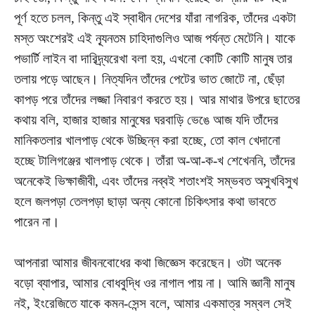
পূর্ণ হতে চলল, কিন্তু এই স্বাধীন দেশের যাঁরা নাগরিক, তাঁদের একটা
মস্ত অংশেরই এই নূ্যনতম চাহিদাগুলিও আজ পর্যন্ত মেটেনি। যাকে
পভার্টি লাইন বা দারিদ্র্যরেখা বলা হয়, এখনো কোটি কোটি মানুষ তার
তলায় পড়ে আছেন। নিত্যদিন তাঁদের পেটের ভাত জোটে না, ছেঁড়া
কাপড় পরে তাঁদের লজ্জা নিবারণ করতে হয়। আর মাথার উপরে ছাতের
কথায় বলি, হাজার হাজার মানুষের ঘরবাড়ি ভেঙে আজ যদি তাঁদের
মানিকতলার খালপাড় থেকে উচ্ছিন্ন করা হচ্ছে, তো কাল খেদানো
হচ্ছে টালিগঞ্জের খালপাড় থেকে। তাঁরা অ-আ-ক-খ শেখেননি, তাঁদের
অনেকেই ভিক্ষাজীবী, এবং তাঁদের নব্বই শতাংশই সম্ভবত অসুখবিসুখ
হলে জলপড়া তেলপড়া ছাড়া অন্য কোনো চিকিৎসার কথা ভাবতে
পারেন না।
আপনারা আমার জীবনবোধের কথা জিজ্ঞেস করেছেন। ওটা অনেক
বড়ো ব্যাপার, আমার বোধবুদ্ধি ওর নাগাল পায় না। আমি জ্ঞানী মানুষ
নই, ইংরেজিতে যাকে কমন-সেন্স বলে, আমার একমাত্র সম্বল সেই