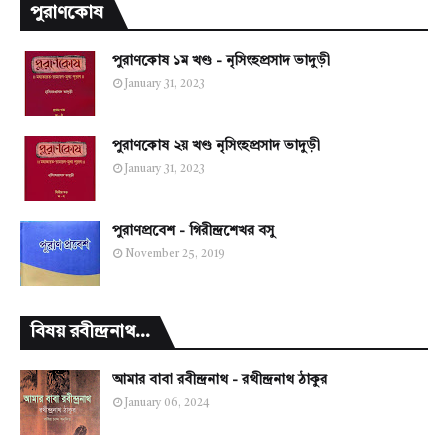
পুরাণকোষ
পুরাণকোষ ১ম খণ্ড - নৃসিংহপ্রসাদ ভাদুড়ী
January 31, 2023
পুরাণকোষ ২য় খণ্ড নৃসিংহপ্রসাদ ভাদুড়ী
January 31, 2023
পুরাণপ্রবেশ - গিরীন্দ্রশেখর বসু
November 25, 2019
বিষয় রবীন্দ্রনাথ...
আমার বাবা রবীন্দ্রনাথ - রথীন্দ্রনাথ ঠাকুর
January 06, 2024