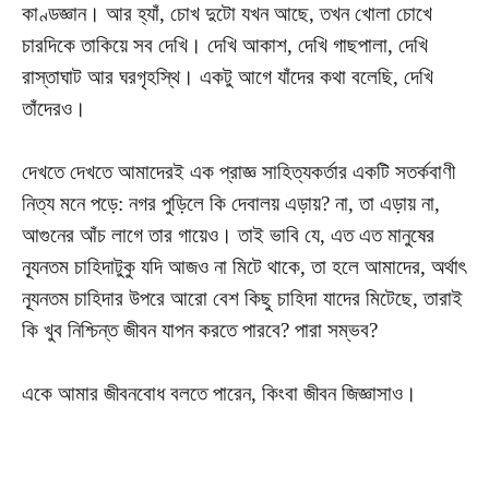
কাণ্ডজ্ঞান। আর হ্যাঁ, চোখ দুটো যখন আছে, তখন খোলা চোখে
চারদিকে তাকিয়ে সব দেখি। দেখি আকাশ, দেখি গাছপালা, দেখি
রাস্তাঘাট আর ঘরগৃহস্থি। একটু আগে যাঁদের কথা বলেছি, দেখি
তাঁদেরও।
দেখতে দেখতে আমাদেরই এক প্রাজ্ঞ সাহিত্যকর্তার একটি সতর্কবাণী
নিত্য মনে পড়ে: নগর পুড়িলে কি দেবালয় এড়ায়? না, তা এড়ায় না,
আগুনের আঁচ লাগে তার গায়েও। তাই ভাবি যে, এত এত মানুষের
নূ্যনতম চাহিদাটুকু যদি আজও না মিটে থাকে, তা হলে আমাদের, অর্থাৎ
নূ্যনতম চাহিদার উপরে আরো বেশ কিছু চাহিদা যাদের মিটেছে, তারাই
কি খুব নিশ্চিন্ত জীবন যাপন করতে পারবে? পারা সম্ভব?
একে আমার জীবনবোধ বলতে পারেন, কিংবা জীবন জিজ্ঞাসাও।