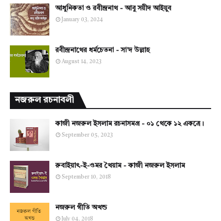
আধুনিকতা ও রবীন্দ্রনাথ - আবু সয়ীদ আইয়ুব
January 03, 2024
রবীন্দ্রনাথের ধর্মচেতনা - সা'দ উল্লাহ
August 14, 2023
নজরুল রচনাবলী
কাজী নজরুল ইসলাম রচনাসমগ্র - ০১ থেকে ১২ একত্রে।
September 05, 2023
রুবাইয়াৎ-ই-ওমর খৈয়াম - কাজী নজরুল ইসলাম
September 10, 2018
নজরুল গীতি অখন্ড
July 04, 2018