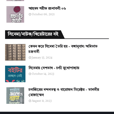
আহমদ শরীফ রচনাবলী ০৬
October 06, 2021
সিনেমা/নাটক/থিয়েটারের বই
কেমন করে সিনেমা তৈরি হয় - বঙ্গানুবাদ: অমিতাভ
চক্রবর্তী
January 13, 2024
সিনেমায় দেশভাগ - চণ্ডী মুখোপাধ্যায়
October 14, 2023
চলচ্চিত্রের নন্দনতত্ত্ব ও বারোজন ডিরেক্টর - তানভীর
মোকাম্মেল
August 11, 2023