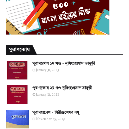
পুরাণকোষ
পুরাণকোষ ১ম খণ্ড - নৃসিংহপ্রসাদ ভাদুড়ী
January 31, 2023
পুরাণকোষ ২য় খণ্ড নৃসিংহপ্রসাদ ভাদুড়ী
January 31, 2023
পুরাণপ্রবেশ - গিরীন্দ্রশেখর বসু
November 25, 2019