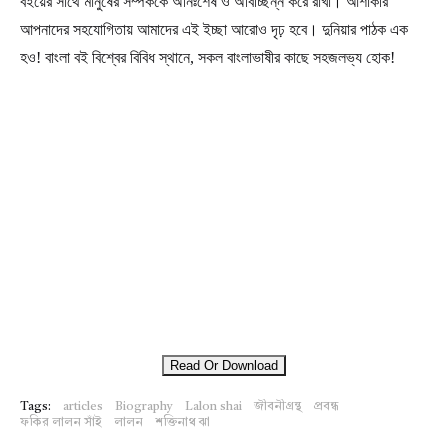
বইয়ের সাথে মানুষের সম্পর্ককে অনিঃশেষ ও অবিচ্ছিন্ন করে রাখা। আশাকরি
আপনাদের সহযোগিতায় আমাদের এই ইচ্ছা আরোও দৃঢ় হবে। দুনিয়ার পাঠক এক
হও! বাংলা বই বিশ্বের বিবিধ স্থানে, সকল বাংলাভাষীর কাছে সহজলভ্য হোক!
Read Or Download
Tags:
articles
Biography
Lalon shai
জীবনীগ্রন্থ
প্রবন্ধ
ফকির লালন সাঁই
লালন
শক্তিনাথ ঝা