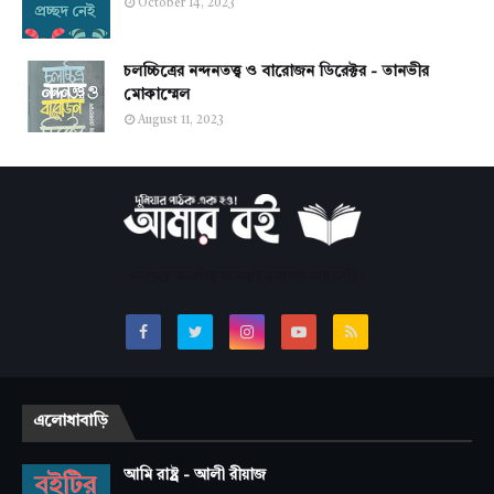
October 14, 2023
চলচ্চিত্রের নন্দনতত্ত্ব ও বারোজন ডিরেক্টর - তানভীর
মোকাম্মেল
August 11, 2023
সবচেয়ে জনপ্রিয় অনলাইন বাংলা লাইব্রেরি।
এলোধাবাড়ি
আমি রাষ্ট্র - আলী রীয়াজ