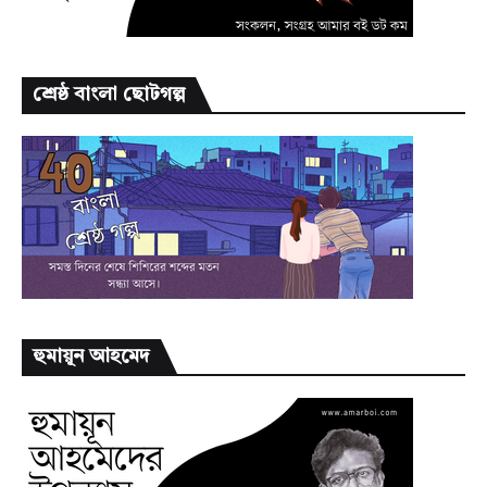
শ্রেষ্ঠ বাংলা ছোটগল্প
হুমায়ূন আহমেদ