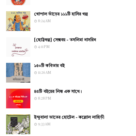
গোপাল ভাঁড়ের ১১১টি হাসির গল্প
8:24 AM
[ছোট্টগল্প] সেক্সবয় - তসলিমা নাসরিন
4:11 PM
১৫০টি কবিতার বই
11:26 AM
৪৫টি বইয়ের লিঙ্ক এক সাথে।
8:28 PM
ইন্দুবালা ভাতের হোটেল - কল্লোল লাহিড়ী
9:33 AM