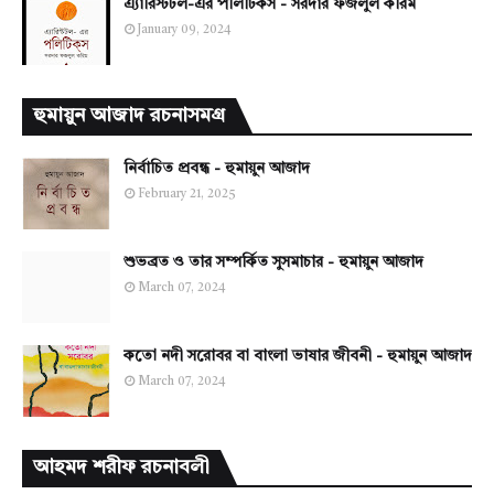
এ্যারিস্টটল-এর পলিটিকস - সরদার ফজলুল করিম
January 09, 2024
হুমায়ুন আজাদ রচনাসমগ্র
নির্বাচিত প্রবন্ধ - হুমায়ুন আজাদ
February 21, 2025
শুভব্রত ও তার সম্পর্কিত সুসমাচার - হুমায়ুন আজাদ
March 07, 2024
কতো নদী সরোবর বা বাংলা ভাষার জীবনী - হুমায়ুন আজাদ
March 07, 2024
আহমদ শরীফ রচনাবলী