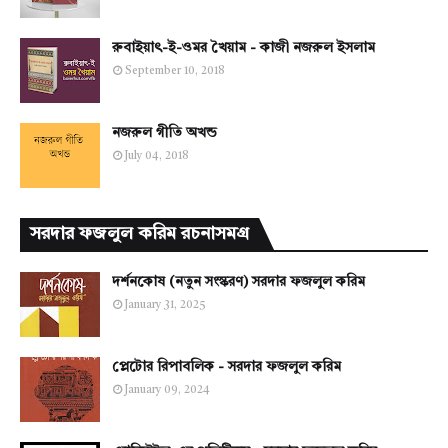
রুবাইয়াৎ-ই-ওমর খৈয়াম - কাজী নজরুল ইসলাম
September 10, 2018
নজরুল গীতি অখন্ড
July 04, 2018
সরদার ফজলুল করিম রচনাসমগ্র
দর্শনকোষ (নতুন সংস্করণ) সরদার ফজলুল করিম
January 31, 2025
প্লেটোর রিপাবলিক - সরদার ফজলুল করিম
January 09, 2024