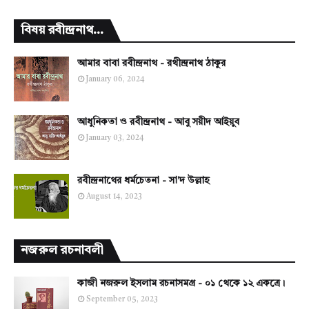
বিষয় রবীন্দ্রনাথ...
আমার বাবা রবীন্দ্রনাথ - রথীন্দ্রনাথ ঠাকুর
January 06, 2024
আধুনিকতা ও রবীন্দ্রনাথ - আবু সয়ীদ আইয়ুব
January 03, 2024
রবীন্দ্রনাথের ধর্মচেতনা - সা'দ উল্লাহ
August 14, 2023
নজরুল রচনাবলী
কাজী নজরুল ইসলাম রচনাসমগ্র - ০১ থেকে ১২ একত্রে।
September 05, 2023