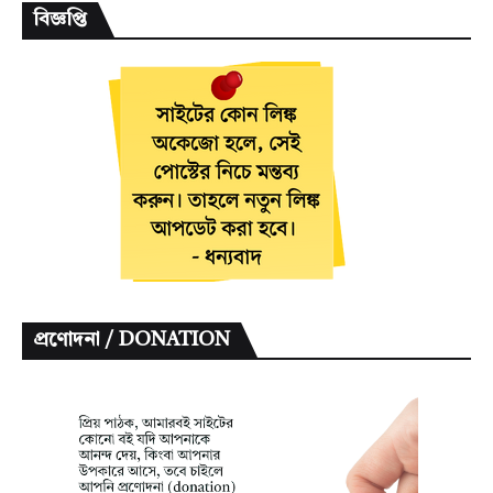
বিজ্ঞপ্তি
প্রণোদনা / DONATION