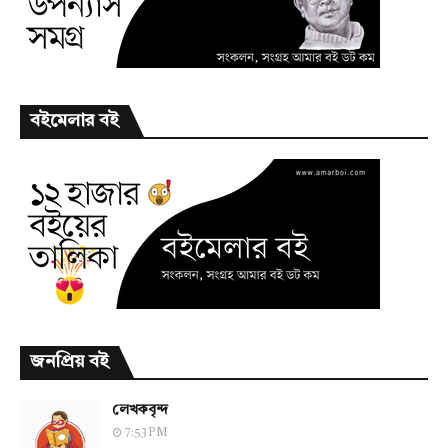
বইমেলার বই
জনপ্রিয় বই
লেখকবৃন্দ
7:53 PM