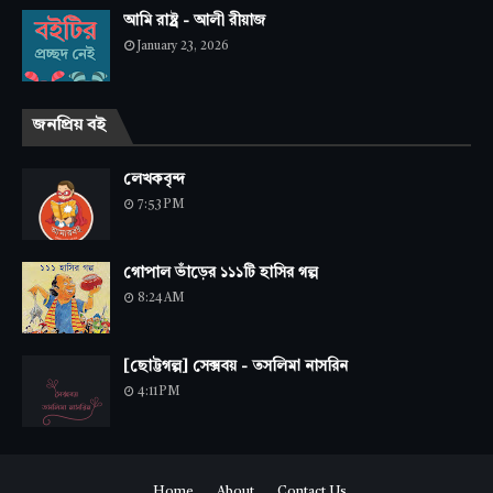
আমি রাষ্ট্র - আলী রীয়াজ
January 23, 2026
জনপ্রিয় বই
লেখকবৃন্দ
7:53 PM
গোপাল ভাঁড়ের ১১১টি হাসির গল্প
8:24 AM
[ছোট্টগল্প] সেক্সবয় - তসলিমা নাসরিন
4:11 PM
Home
About
Contact Us