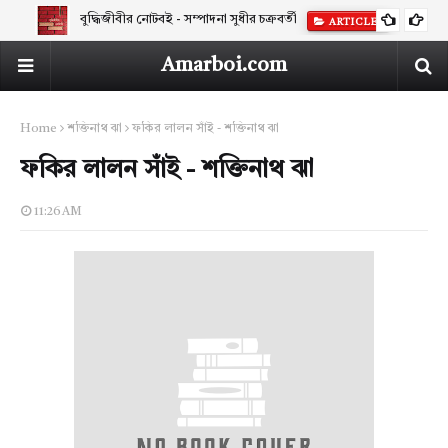
বুদ্ধিজীবীর নোটবই - সম্পাদনা সুধীর চক্রবর্তী
ARTICLES
Amarboi.com
Home
শক্তিনাথ ঝা
ফকির লালন সাঁই - শক্তিনাথ ঝা
ফকির লালন সাঁই - শক্তিনাথ ঝা
11:26 AM