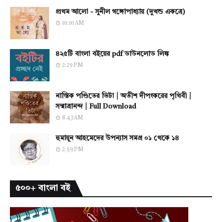
প্রথম আলো - সুনীল গঙ্গোপাধ্যায় (দুখন্ড একত্রে)
10:10 AM
৪২৫টি বাংলা বইয়ের pdf ডাউনলোড লিঙ্ক
2:29 PM
নাস্তিক পণ্ডিতের ভিটা | অতীশ দীপংকরের পৃথিবী |
সন্মাত্রানন্দ | Full Download
8:43 AM
হুমায়ূন আহমেদের উপন্যাস সমগ্র ০১ থেকে ১৪
2:59 PM
৫০০+ বাংলা বই