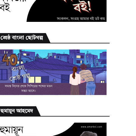
শ্রেষ্ঠ বাংলা ছোটগল্প
হুমায়ূন আহমেদ