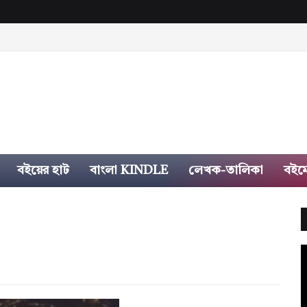
বইয়ের হাট
বাংলা KINDLE
লেখক-তালিকা
বইম