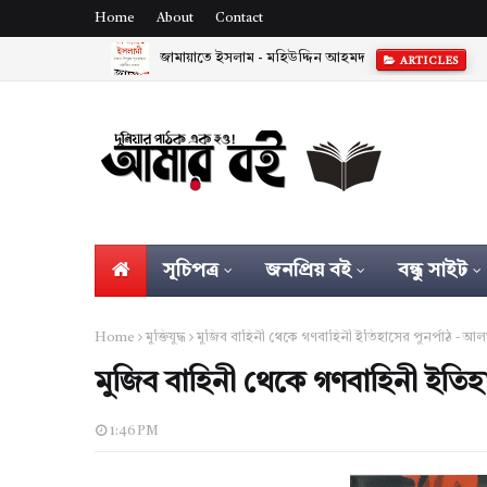
Home
About
Contact
জামায়াতে ইসলাম - মহিউদ্দিন আহমদ
ARTICLES
সূচিপত্র
জনপ্রিয় বই
বন্ধু সাইট
Home
মুক্তিযুদ্ধ
মুজিব বাহিনী থেকে গণবাহিনী ইতিহাসের পুনর্পাঠ - 
মুজিব বাহিনী থেকে গণবাহিনী ইতি
1:46 PM