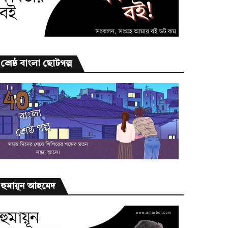
শ্রেষ্ঠ বাংলা ছোটগল্প
হুমায়ূন আহমেদ