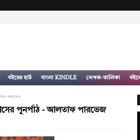
বইয়ের হাট
বাংলা KINDLE
লেখক-তালিকা
বইম
আলতাফ পারভেজ
হাসের পুনর্পাঠ - আলতাফ পারভেজ