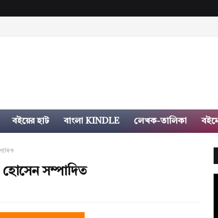
বইয়ের হাট
বাংলা KINDLE
লেখক-তালিকা
বইম
্পাদিত
না হোসেন সম্পাদিত