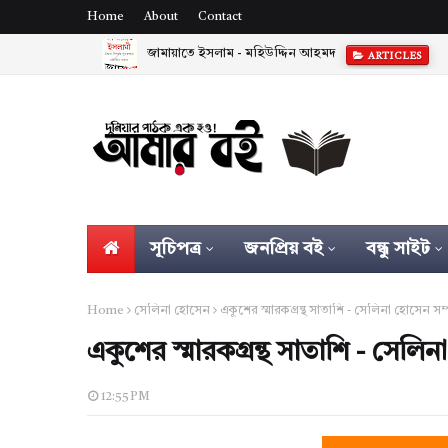
Home
About
Contact
জামায়াতে ইসলাম - মহিউদ্দিন আহমদ
ARTICLES
সূচিপত্র
জনপ্রিয় বই
বন্ধু সাইট
Home
সেলিনা হোসেন
একুশের স্মারকগ্রন্থ সাতাশি - সেলিনা হোসেন সম
একুশের স্মারকগ্রন্থ সাতাশি - সেলি
12:55 PM