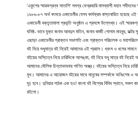
'একুশের স্মারকগ্রন্থ সাতাশি' সমগ্র ফেব্রুয়ারি মাসব্যাপী মহান শদীদদের
১৯৮৬-৮৭ অর্থ বৎসরে একাডেমীর যেসব কার্যক্রম বাস্তবায়িত হয়েছে এই গ্র
একাডেমী বক্তৃতামালা প্রভৃতি অনুষ্ঠান এ প্রসঙ্গে উল্লেখ্য। এই স্মারকগ
ঘনিষ্ঠ- ভাবে যুক্ত জনাব আবদুল মতিন, জনাব কাজী গোলাম মাহবুব, ডক্টর স
এছাড়া একাডেমীর প্রাক্তন সভাপতি এবং প্রাক্তন পরিচালক ও মহাপরিচাল
বই নিয়ে শুধুমাত্র বই নিয়েই আমাদের এই প্রয়াস। ধ্বংস ও ধসের সামন
বইয়ের অস্তিত্ব নিয়ে চারিদিকে আশঙ্কা, বই নিয়ে শুধু মাত্র বই নিয়ে
আমাদের মৌলিক চিন্তাভাবনার শাণিত অস্ত্র। বইয়ের অস্তিত্ব নিয়ে চারি
মুখ। আমাদের এ আয়োজন বইয়ের সাথে মানুষের সম্পর্ককে অনিঃশেষ ও 
দৃঢ় হবে। দুনিয়ার পাঠক এক হও! বাংলা বই বিশ্বের বিবিধ স্থানে, সকল 
রইলো।