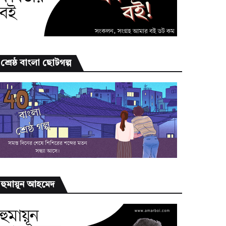
শ্রেষ্ঠ বাংলা ছোটগল্প
হুমায়ূন আহমেদ