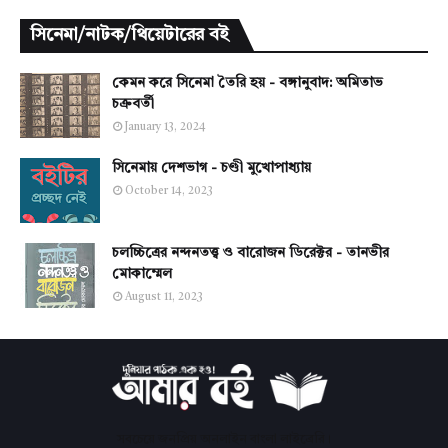
সিনেমা/নাটক/থিয়েটারের বই
কেমন করে সিনেমা তৈরি হয় - বঙ্গানুবাদ: অমিতাভ
চক্রবর্তী
January 13, 2024
সিনেমায় দেশভাগ - চণ্ডী মুখোপাধ্যায়
October 14, 2023
চলচ্চিত্রের নন্দনতত্ত্ব ও বারোজন ডিরেক্টর - তানভীর
মোকাম্মেল
August 11, 2023
সবচেয়ে জনপ্রিয় অনলাইন বাংলা লাইব্রেরি।