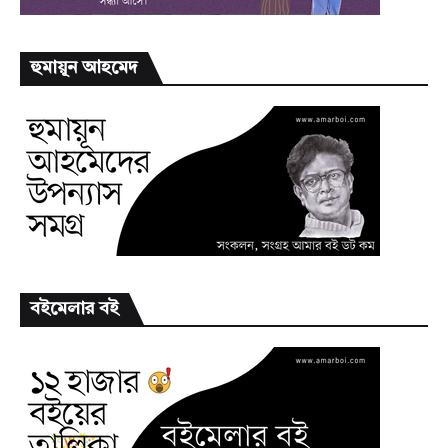
হুমায়ূন আহমেদ
বইমেলার বই