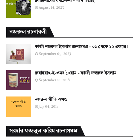
রবীন্দ্রনাথের ধর্মচেতনা - সা'দ উল্লাহ
August 14, 2023
নজরুল রচনাবলী
কাজী নজরুল ইসলাম রচনাসমগ্র - ০১ থেকে ১২ একত্রে।
September 05, 2023
রুবাইয়াৎ-ই-ওমর খৈয়াম - কাজী নজরুল ইসলাম
September 10, 2018
নজরুল গীতি অখন্ড
July 04, 2018
সরদার ফজলুল করিম রচনাসমগ্র