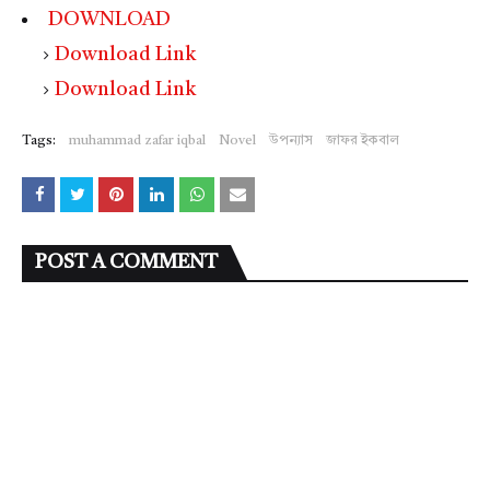
DOWNLOAD
Download Link
Download Link
Tags:
muhammad zafar iqbal
Novel
উপন্যাস
জাফর ইকবাল
POST A COMMENT