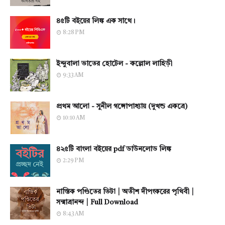
৪৫টি বইয়ের লিঙ্ক এক সাথে।
8:28 PM
ইন্দুবালা ভাতের হোটেল - কল্লোল লাহিড়ী
9:33 AM
প্রথম আলো - সুনীল গঙ্গোপাধ্যায় (দুখন্ড একত্রে)
10:10 AM
৪২৫টি বাংলা বইয়ের pdf ডাউনলোড লিঙ্ক
2:29 PM
নাস্তিক পণ্ডিতের ভিটা | অতীশ দীপংকরের পৃথিবী |
সন্মাত্রানন্দ | Full Download
8:43 AM