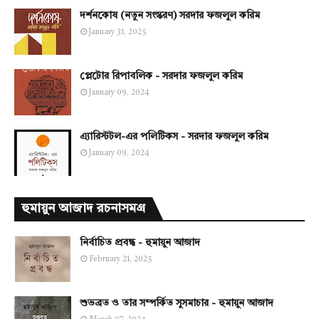
দর্শনকোষ (নতুন সংস্করণ) সরদার ফজলুল করিম
January 31, 2025
প্লেটোর রিপাবলিক - সরদার ফজলুল করিম
January 09, 2024
এ্যারিস্টটল-এর পলিটিকস - সরদার ফজলুল করিম
January 09, 2024
হুমায়ুন আজাদ রচনাসমগ্র
নির্বাচিত প্রবন্ধ - হুমায়ুন আজাদ
February 21, 2025
শুভব্রত ও তার সম্পর্কিত সুসমাচার - হুমায়ুন আজাদ