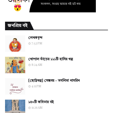
জনপ্রিয় বই
লেখকবৃন্দ
7:53 PM
গোপাল ভাঁড়ের ১১১টি হাসির গল্প
8:24 AM
[ছোট্টগল্প] সেক্সবয় - তসলিমা নাসরিন
4:11 PM
১৫০টি কবিতার বই
11:26 AM