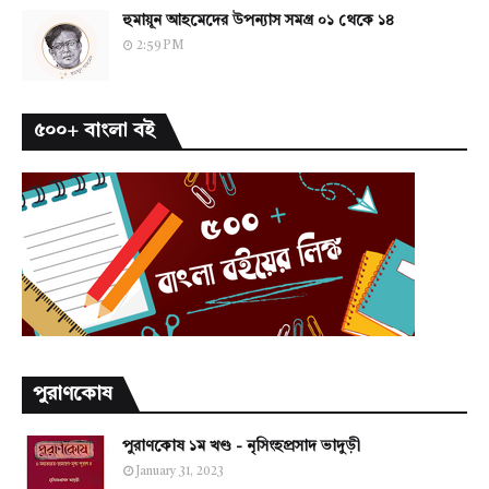
হুমায়ূন আহমেদের উপন্যাস সমগ্র ০১ থেকে ১৪
2:59 PM
৫০০+ বাংলা বই
পুরাণকোষ
পুরাণকোষ ১ম খণ্ড - নৃসিংহপ্রসাদ ভাদুড়ী
January 31, 2023