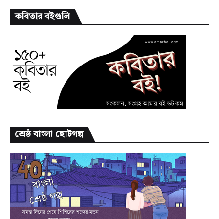
কবিতার বইগুলি
শ্রেষ্ঠ বাংলা ছোটগল্প