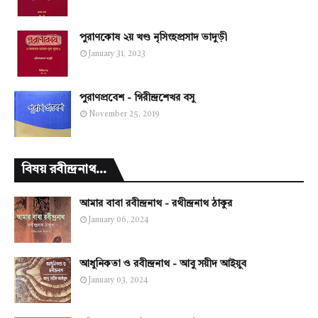
পুরাণকোষ ২য় খণ্ড নৃসিংহপ্রসাদ ভাদুড়ী
January 31, 2023
পুরাণপ্রবেশ - গিরীন্দ্রশেখর বসু
November 25, 2019
বিষয় রবীন্দ্রনাথ...
আমার বাবা রবীন্দ্রনাথ - রথীন্দ্রনাথ ঠাকুর
January 06, 2024
আধুনিকতা ও রবীন্দ্রনাথ - আবু সয়ীদ আইয়ুব
January 03, 2024