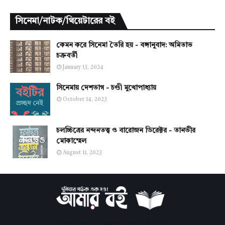
সিনেমা/নাটক/থিয়েটারের বই
কেমন করে সিনেমা তৈরি হয় - বঙ্গানুবাদ: অমিতাভ
চক্রবর্তী
January 13, 2024
সিনেমায় দেশভাগ - চণ্ডী মুখোপাধ্যায়
October 14, 2023
চলচ্চিত্রের নন্দনতত্ত্ব ও বারোজন ডিরেক্টর - তানভীর
মোকাম্মেল
August 11, 2023
সবচেয়ে জনপ্রিয় অনলাইন বাংলা লাইব্রেরি।