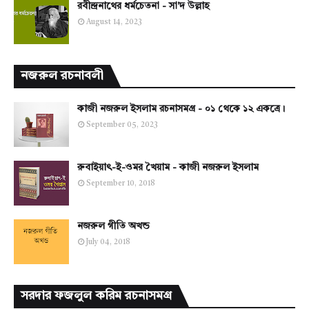
রবীন্দ্রনাথের ধর্মচেতনা - সা'দ উল্লাহ
August 14, 2023
নজরুল রচনাবলী
কাজী নজরুল ইসলাম রচনাসমগ্র - ০১ থেকে ১২ একত্রে।
September 05, 2023
রুবাইয়াৎ-ই-ওমর খৈয়াম - কাজী নজরুল ইসলাম
September 10, 2018
নজরুল গীতি অখন্ড
July 04, 2018
সরদার ফজলুল করিম রচনাসমগ্র