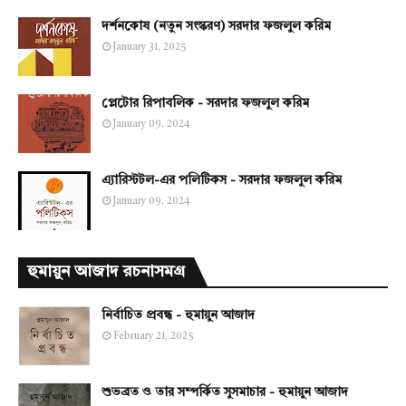
দর্শনকোষ (নতুন সংস্করণ) সরদার ফজলুল করিম
January 31, 2025
প্লেটোর রিপাবলিক - সরদার ফজলুল করিম
January 09, 2024
এ্যারিস্টটল-এর পলিটিকস - সরদার ফজলুল করিম
January 09, 2024
হুমায়ুন আজাদ রচনাসমগ্র
নির্বাচিত প্রবন্ধ - হুমায়ুন আজাদ
February 21, 2025
শুভব্রত ও তার সম্পর্কিত সুসমাচার - হুমায়ুন আজাদ