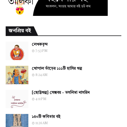
জনপ্রিয় বই
লেখকবৃন্দ
7:53 PM
গোপাল ভাঁড়ের ১১১টি হাসির গল্প
8:24 AM
[ছোট্টগল্প] সেক্সবয় - তসলিমা নাসরিন
4:11 PM
১৫০টি কবিতার বই
11:26 AM