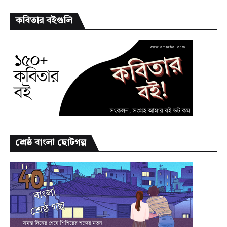
কবিতার বইগুলি
শ্রেষ্ঠ বাংলা ছোটগল্প