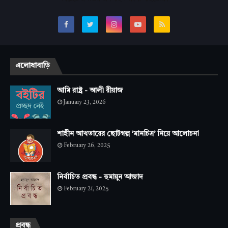
এলোধাবাড়ি
আমি রাষ্ট্র - আলী রীয়াজ
January 23, 2026
শাহীন আখতারের ছোটগল্প ‘মানচিত্র’ নিয়ে আলোচনা
February 26, 2025
নির্বাচিত প্রবন্ধ - হুমায়ুন আজাদ
February 21, 2025
প্রবন্ধ