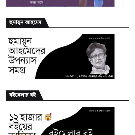
হুমায়ূন আহমেদ
বইমেলার বই