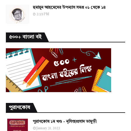
হুমায়ূন আহমেদের উপন্যাস সমগ্র ০১ থেকে ১৪
2:59 PM
৫০০+ বাংলা বই
পুরাণকোষ
পুরাণকোষ ১ম খণ্ড - নৃসিংহপ্রসাদ ভাদুড়ী
January 31, 2023