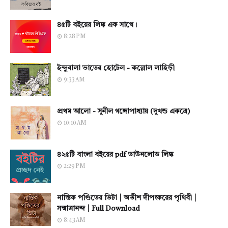
৪৫টি বইয়ের লিঙ্ক এক সাথে।
8:28 PM
ইন্দুবালা ভাতের হোটেল - কল্লোল লাহিড়ী
9:33 AM
প্রথম আলো - সুনীল গঙ্গোপাধ্যায় (দুখন্ড একত্রে)
10:10 AM
৪২৫টি বাংলা বইয়ের pdf ডাউনলোড লিঙ্ক
2:29 PM
নাস্তিক পণ্ডিতের ভিটা | অতীশ দীপংকরের পৃথিবী |
সন্মাত্রানন্দ | Full Download
8:43 AM