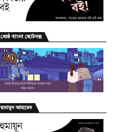
শ্রেষ্ঠ বাংলা ছোটগল্প
হুমায়ূন আহমেদ