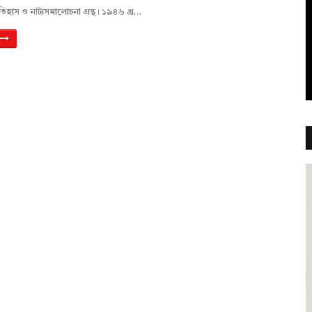
ইতিহাস ও নাট্যসমালােচনা গ্রন্থ। ১৯৪৬ খ্র…