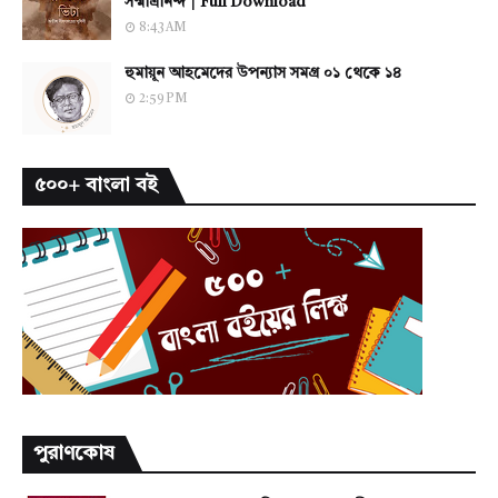
সন্মাত্রানন্দ | Full Download
8:43 AM
হুমায়ূন আহমেদের উপন্যাস সমগ্র ০১ থেকে ১৪
2:59 PM
৫০০+ বাংলা বই
পুরাণকোষ