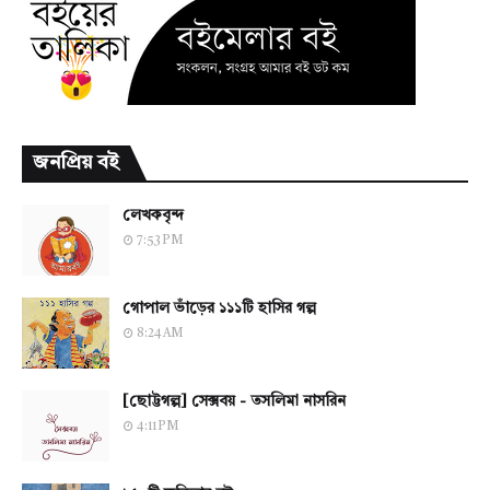
জনপ্রিয় বই
লেখকবৃন্দ
7:53 PM
গোপাল ভাঁড়ের ১১১টি হাসির গল্প
8:24 AM
[ছোট্টগল্প] সেক্সবয় - তসলিমা নাসরিন
4:11 PM