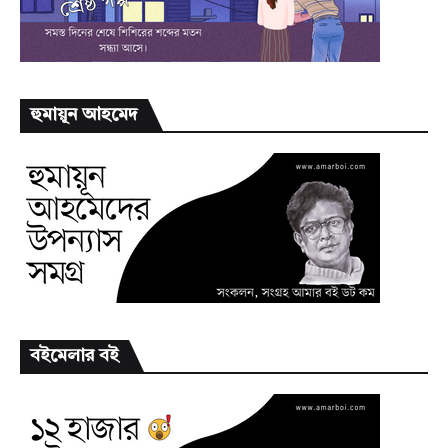
হুমায়ূন আহমেদ
বইমেলার বই