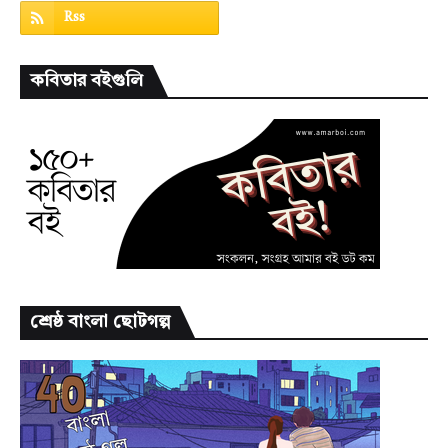
কবিতার বইগুলি
শ্রেষ্ঠ বাংলা ছোটগল্প