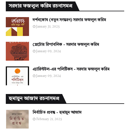
সরদার ফজলুল করিম রচনাসমগ্র
দর্শনকোষ (নতুন সংস্করণ) সরদার ফজলুল করিম
January 31, 2025
প্লেটোর রিপাবলিক - সরদার ফজলুল করিম
January 09, 2024
এ্যারিস্টটল-এর পলিটিকস - সরদার ফজলুল করিম
January 09, 2024
হুমায়ুন আজাদ রচনাসমগ্র
নির্বাচিত প্রবন্ধ - হুমায়ুন আজাদ
February 21, 2025