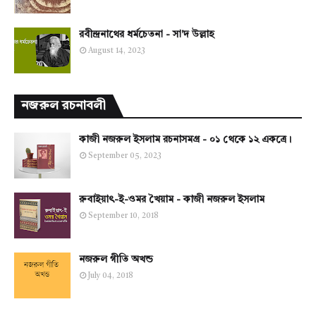
রবীন্দ্রনাথের ধর্মচেতনা - সা'দ উল্লাহ
August 14, 2023
নজরুল রচনাবলী
কাজী নজরুল ইসলাম রচনাসমগ্র - ০১ থেকে ১২ একত্রে।
September 05, 2023
রুবাইয়াৎ-ই-ওমর খৈয়াম - কাজী নজরুল ইসলাম
September 10, 2018
নজরুল গীতি অখন্ড
July 04, 2018