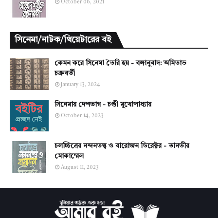
October 06, 2021
সিনেমা/নাটক/থিয়েটারের বই
কেমন করে সিনেমা তৈরি হয় - বঙ্গানুবাদ: অমিতাভ
চক্রবর্তী
January 13, 2024
সিনেমায় দেশভাগ - চণ্ডী মুখোপাধ্যায়
October 14, 2023
চলচ্চিত্রের নন্দনতত্ত্ব ও বারোজন ডিরেক্টর - তানভীর
মোকাম্মেল
August 11, 2023