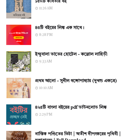
১৫০টি কবিতার বই
11:26 AM
৪৫টি বইয়ের লিঙ্ক এক সাথে।
8:28 PM
ইন্দুবালা ভাতের হোটেল - কল্লোল লাহিড়ী
9:33 AM
প্রথম আলো - সুনীল গঙ্গোপাধ্যায় (দুখন্ড একত্রে)
10:10 AM
৪২৫টি বাংলা বইয়ের pdf ডাউনলোড লিঙ্ক
2:29 PM
নাস্তিক পণ্ডিতের ভিটা | অতীশ দীপংকরের পৃথিবী |