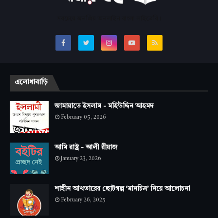
সবচেয়ে জনপ্রিয় অনলাইন বাংলা লাইব্রেরি।
এলোধাবাড়ি
জামায়াতে ইসলাম - মহিউদ্দিন আহমদ
February 05, 2026
আমি রাষ্ট্র - আলী রীয়াজ
January 23, 2026
শাহীন আখতারের ছোটগল্প ‘মানচিত্র’ নিয়ে আলোচনা
February 26, 2025