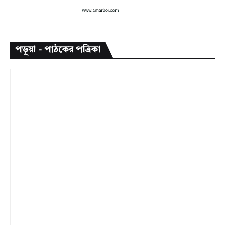
পড়ুয়া - পাঠকের পত্রিকা