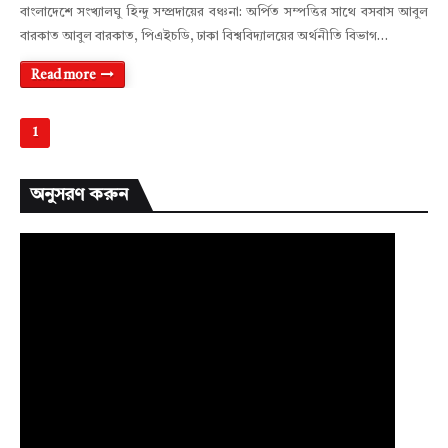
বাংলাদেশে সংখ্যালঘু হিন্দু সম্প্রদায়ের বঞ্চনা: অর্পিত সম্পত্তির সাথে বসবাস আবুল
বারকাত আবুল বারকাত, পিএইচডি, ঢাকা বিশ্ববিদ্যালয়ের অর্থনীতি বিভাগ…
Read more
1
অনুসরণ করুন