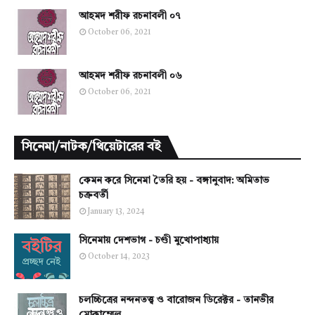
আহমদ শরীফ রচনাবলী ০৭
October 06, 2021
আহমদ শরীফ রচনাবলী ০৬
October 06, 2021
সিনেমা/নাটক/থিয়েটারের বই
কেমন করে সিনেমা তৈরি হয় - বঙ্গানুবাদ: অমিতাভ
চক্রবর্তী
January 13, 2024
সিনেমায় দেশভাগ - চণ্ডী মুখোপাধ্যায়
October 14, 2023
চলচ্চিত্রের নন্দনতত্ত্ব ও বারোজন ডিরেক্টর - তানভীর