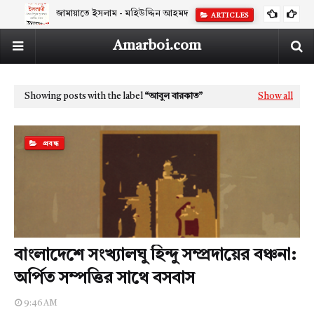
জামায়াতে ইসলাম - মহিউদ্দিন আহমদ
ARTICLES
Amarboi.com
Showing posts with the label
আবুল বারকাত
Show all
প্রবন্ধ
বাংলাদেশে সংখ্যালঘু হিন্দু সম্প্রদায়ের বঞ্চনা:
অর্পিত সম্পত্তির সাথে বসবাস
9:46 AM