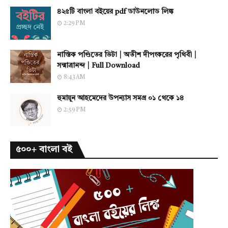
৪২৫টি বাংলা বইয়ের pdf ডাউনলোড লিঙ্ক
2:29 PM
নাস্তিক পণ্ডিতের ভিটা | অতীশ দীপংকরের পৃথিবী |
সন্মাত্রানন্দ | Full Download
8:43 AM
হুমায়ূন আহমেদের উপন্যাস সমগ্র ০১ থেকে ১৪
2:59 PM
৫০০+ বাংলা বই