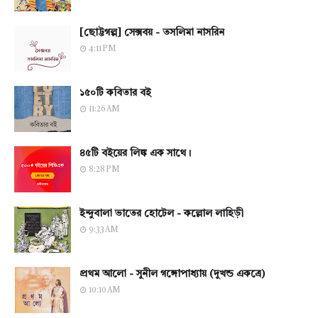
[ছোট্টগল্প] সেক্সবয় - তসলিমা নাসরিন
4:11 PM
১৫০টি কবিতার বই
11:26 AM
৪৫টি বইয়ের লিঙ্ক এক সাথে।
8:28 PM
ইন্দুবালা ভাতের হোটেল - কল্লোল লাহিড়ী
9:33 AM
প্রথম আলো - সুনীল গঙ্গোপাধ্যায় (দুখন্ড একত্রে)
10:10 AM