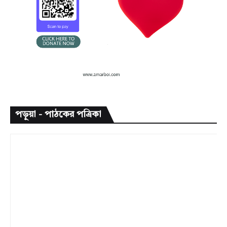
পড়ুয়া - পাঠকের পত্রিকা