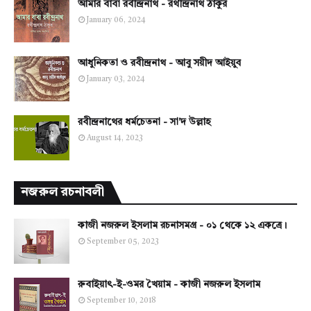
আমার বাবা রবীন্দ্রনাথ - রথীন্দ্রনাথ ঠাকুর
January 06, 2024
আধুনিকতা ও রবীন্দ্রনাথ - আবু সয়ীদ আইয়ুব
January 03, 2024
রবীন্দ্রনাথের ধর্মচেতনা - সা'দ উল্লাহ
August 14, 2023
নজরুল রচনাবলী
কাজী নজরুল ইসলাম রচনাসমগ্র - ০১ থেকে ১২ একত্রে।
September 05, 2023
রুবাইয়াৎ-ই-ওমর খৈয়াম - কাজী নজরুল ইসলাম
September 10, 2018