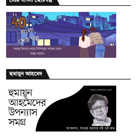
শ্রেষ্ঠ বাংলা ছোটগল্প
হুমায়ূন আহমেদ