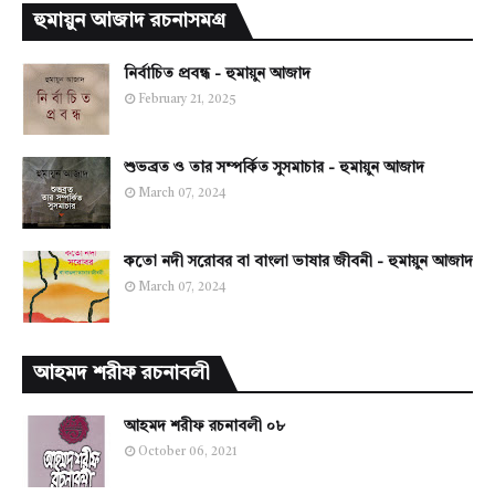
হুমায়ুন আজাদ রচনাসমগ্র
নির্বাচিত প্রবন্ধ - হুমায়ুন আজাদ
February 21, 2025
শুভব্রত ও তার সম্পর্কিত সুসমাচার - হুমায়ুন আজাদ
March 07, 2024
কতো নদী সরোবর বা বাংলা ভাষার জীবনী - হুমায়ুন আজাদ
March 07, 2024
আহমদ শরীফ রচনাবলী
আহমদ শরীফ রচনাবলী ০৮
October 06, 2021