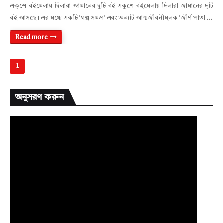
একুশে বইমেলায় দিলারা জামানের দুটি বই একুশে বইমেলায় দিলারা জামানের দুটি
বই আসছে। এর মধ্যে একটি ‘গল্প সমগ্র’ এবং অন্যটি আত্মজীবনীমূলক ‘জীর্ণ পাতা …
Read more
1
অনুসরণ করুন