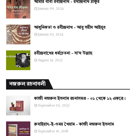
আমার বাবা রবীন্দ্রনাথ - রথীন্দ্রনাথ ঠাকুর
January 06, 2024
আধুনিকতা ও রবীন্দ্রনাথ - আবু সয়ীদ আইয়ুব
January 03, 2024
রবীন্দ্রনাথের ধর্মচেতনা - সা'দ উল্লাহ
August 14, 2023
নজরুল রচনাবলী
কাজী নজরুল ইসলাম রচনাসমগ্র - ০১ থেকে ১২ একত্রে।
September 05, 2023
রুবাইয়াৎ-ই-ওমর খৈয়াম - কাজী নজরুল ইসলাম
September 10, 2018