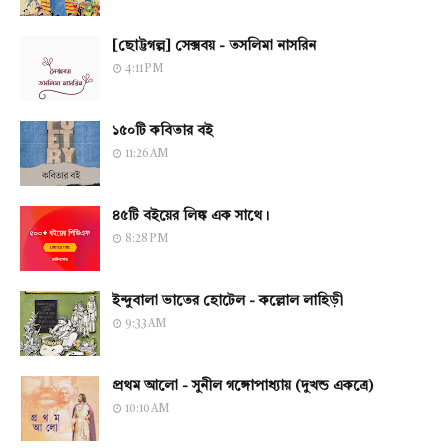
[ছোট্টগল্প] সেক্সবয় - তসলিমা নাসরিন
4:11 PM
১৫০টি কবিতার বই
11:26 AM
৪৫টি বইয়ের লিঙ্ক এক সাথে।
8:28 PM
ইন্দুবালা ভাতের হোটেল - কল্লোল লাহিড়ী
9:33 AM
প্রথম আলো - সুনীল গঙ্গোপাধ্যায় (দুখন্ড একত্রে)
10:10 AM