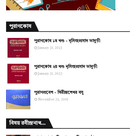
পুরাণকোষ
পুরাণকোষ ১ম খণ্ড - নৃসিংহপ্রসাদ ভাদুড়ী
January 31, 2023
পুরাণকোষ ২য় খণ্ড নৃসিংহপ্রসাদ ভাদুড়ী
January 31, 2023
পুরাণপ্রবেশ - গিরীন্দ্রশেখর বসু
November 25, 2019
বিষয় রবীন্দ্রনাথ...