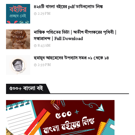
৪২৫টি বাংলা বইয়ের pdf ডাউনলোড লিঙ্ক
2:29 PM
নাস্তিক পণ্ডিতের ভিটা | অতীশ দীপংকরের পৃথিবী |
সন্মাত্রানন্দ | Full Download
8:43 AM
হুমায়ূন আহমেদের উপন্যাস সমগ্র ০১ থেকে ১৪
2:59 PM
৫০০+ বাংলা বই