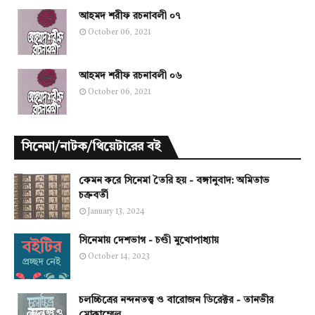
আহমদ শরীফ রচনাবলী ০৭
October 06, 2021
আহমদ শরীফ রচনাবলী ০৬
October 06, 2021
সিনেমা/নাটক/থিয়েটারের বই
কেমন করে সিনেমা তৈরি হয় - বঙ্গানুবাদ: অমিতাভ
চক্রবর্তী
January 13, 2024
সিনেমায় দেশভাগ - চণ্ডী মুখোপাধ্যায়
October 14, 2023
চলচ্চিত্রের নন্দনতত্ত্ব ও বারোজন ডিরেক্টর - তানভীর