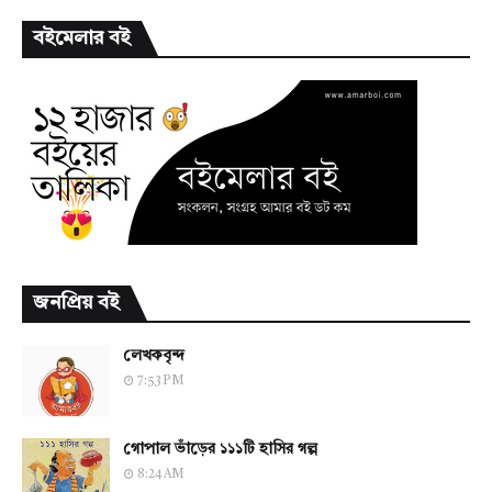
বইমেলার বই
জনপ্রিয় বই
লেখকবৃন্দ
7:53 PM
গোপাল ভাঁড়ের ১১১টি হাসির গল্প
8:24 AM