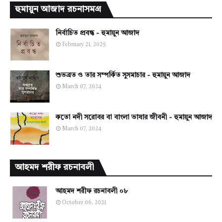
হুমায়ুন আজাদ রচনাসমগ্র
নির্বাচিত প্রবন্ধ - হুমায়ুন আজাদ
February 21, 2025
শুভব্রত ও তার সম্পর্কিত সুসমাচার - হুমায়ুন আজাদ
March 07, 2024
কতো নদী সরোবর বা বাংলা ভাষার জীবনী - হুমায়ুন আজাদ
March 07, 2024
আহমদ শরীফ রচনাবলী
আহমদ শরীফ রচনাবলী ০৮
October 06, 2021