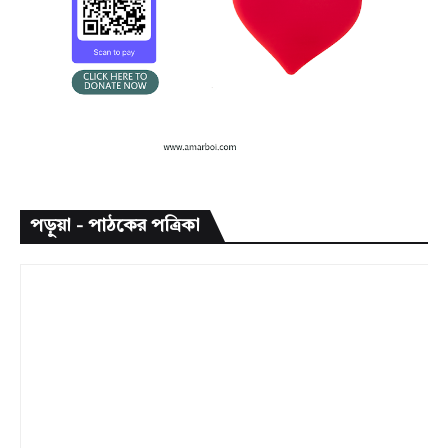
পড়ুয়া - পাঠকের পত্রিকা