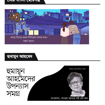
শ্রেষ্ঠ বাংলা ছোটগল্প
হুমায়ূন আহমেদ