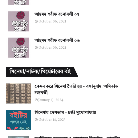
আহমদ শরীফ রচনাবলী ০৭
October 06, 2021
আহমদ শরীফ রচনাবলী ০৬
October 06, 2021
সিনেমা/নাটক/থিয়েটারের বই
কেমন করে সিনেমা তৈরি হয় - বঙ্গানুবাদ: অমিতাভ
চক্রবর্তী
January 13, 2024
সিনেমায় দেশভাগ - চণ্ডী মুখোপাধ্যায়
October 14, 2023