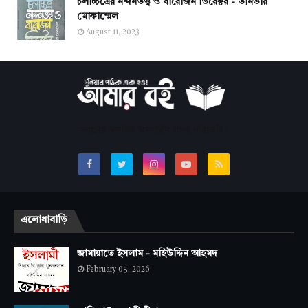
চলচ্চিত্রের নন্দনতত্ত্ব ও বারোজন ডিরেক্টর - তানভীর
মোকাম্মেল
August 11, 2023
সবচেয়ে জনপ্রিয় অনলাইন বাংলা লাইব্রেরি।
এলোধাবাড়ি
জামায়াতে ইসলাম - মহিউদ্দিন আহমদ
February 05, 2026