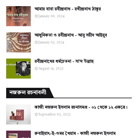
আমার বাবা রবীন্দ্রনাথ - রথীন্দ্রনাথ ঠাকুর
January 06, 2024
আধুনিকতা ও রবীন্দ্রনাথ - আবু সয়ীদ আইয়ুব
January 03, 2024
রবীন্দ্রনাথের ধর্মচেতনা - সা'দ উল্লাহ
August 14, 2023
নজরুল রচনাবলী
কাজী নজরুল ইসলাম রচনাসমগ্র - ০১ থেকে ১২ একত্রে।
September 05, 2023
রুবাইয়াৎ-ই-ওমর খৈয়াম - কাজী নজরুল ইসলাম