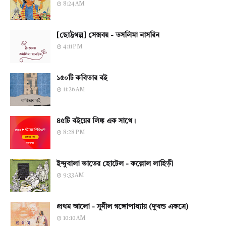
8:24 AM
[ছোট্টগল্প] সেক্সবয় - তসলিমা নাসরিন
4:11 PM
১৫০টি কবিতার বই
11:26 AM
৪৫টি বইয়ের লিঙ্ক এক সাথে।
8:28 PM
ইন্দুবালা ভাতের হোটেল - কল্লোল লাহিড়ী
9:33 AM
প্রথম আলো - সুনীল গঙ্গোপাধ্যায় (দুখন্ড একত্রে)
10:10 AM