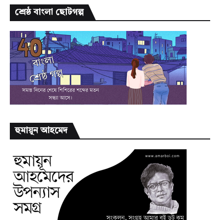
শ্রেষ্ঠ বাংলা ছোটগল্প
হুমায়ূন আহমেদ