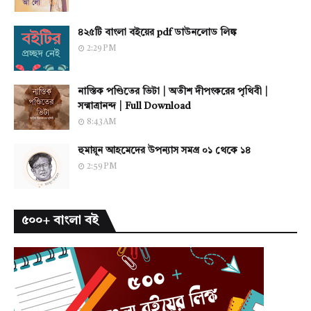
৪২৫টি বাংলা বইয়ের pdf ডাউনলোড লিঙ্ক
2:29 PM
নাস্তিক পণ্ডিতের ভিটা | অতীশ দীপংকরের পৃথিবী |
সন্মাত্রানন্দ | Full Download
8:43 AM
হুমায়ূন আহমেদের উপন্যাস সমগ্র ০১ থেকে ১৪
2:59 PM
৫০০+ বাংলা বই