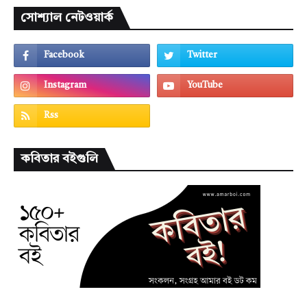
সোশ্যাল নেটওয়ার্ক
কবিতার বইগুলি