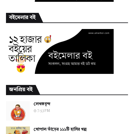
বইমেলার বই
জনপ্রিয় বই
লেখকবৃন্দ
7:53 PM
গোপাল ভাঁড়ের ১১১টি হাসির গল্প