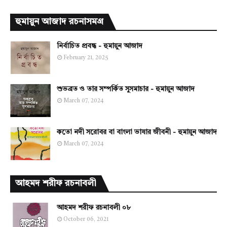
হুমায়ুন আজাদ রচনাসমগ্র
নির্বাচিত প্রবন্ধ - হুমায়ুন আজাদ
February 21, 2025
শুভব্রত ও তার সম্পর্কিত সুসমাচার - হুমায়ুন আজাদ
March 07, 2024
কতো নদী সরোবর বা বাংলা ভাষার জীবনী - হুমায়ুন আজাদ
March 07, 2024
আহমদ শরীফ রচনাবলী
আহমদ শরীফ রচনাবলী ০৮
October 06, 2021