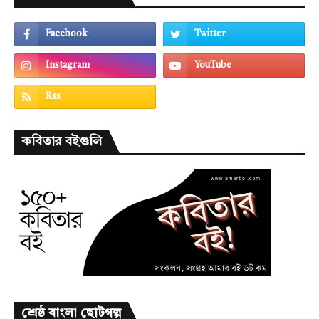
কবিতার বইগুলি
শ্রেষ্ঠ বাংলা ছোটগল্প