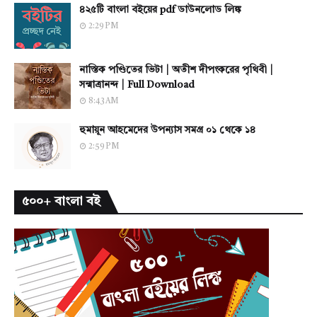
৪২৫টি বাংলা বইয়ের pdf ডাউনলোড লিঙ্ক
2:29 PM
নাস্তিক পণ্ডিতের ভিটা | অতীশ দীপংকরের পৃথিবী |
সন্মাত্রানন্দ | Full Download
8:43 AM
হুমায়ূন আহমেদের উপন্যাস সমগ্র ০১ থেকে ১৪
2:59 PM
৫০০+ বাংলা বই