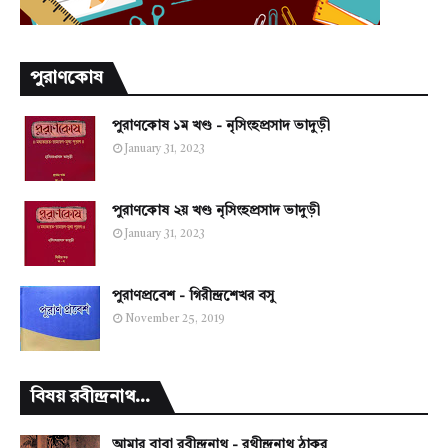
পুরাণকোষ
পুরাণকোষ ১ম খণ্ড - নৃসিংহপ্রসাদ ভাদুড়ী
January 31, 2023
পুরাণকোষ ২য় খণ্ড নৃসিংহপ্রসাদ ভাদুড়ী
January 31, 2023
পুরাণপ্রবেশ - গিরীন্দ্রশেখর বসু
November 25, 2019
বিষয় রবীন্দ্রনাথ...
আমার বাবা রবীন্দ্রনাথ - রথীন্দ্রনাথ ঠাকুর