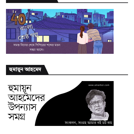
হুমায়ূন আহমেদ