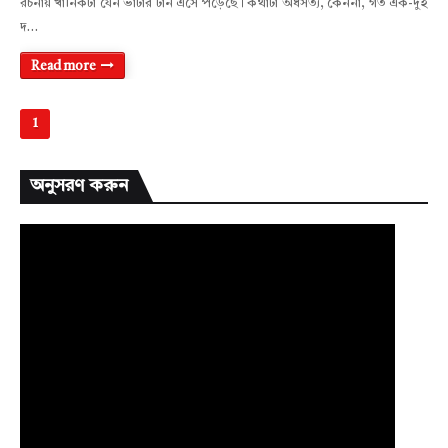
রচনায় খানিকটা যেন ভাঁটার টান এসে পড়েছে। কথাটা অর্ধসত্য, কেননা, গত এক-দুই
দ…
Read more
1
অনুসরণ করুন