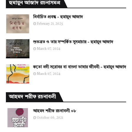
হুমায়ুন আজাদ রচনাসমগ্র
নির্বাচিত প্রবন্ধ - হুমায়ুন আজাদ
February 21, 2025
শুভব্রত ও তার সম্পর্কিত সুসমাচার - হুমায়ুন আজাদ
March 07, 2024
কতো নদী সরোবর বা বাংলা ভাষার জীবনী - হুমায়ুন আজাদ
March 07, 2024
আহমদ শরীফ রচনাবলী
আহমদ শরীফ রচনাবলী ০৮
October 06, 2021