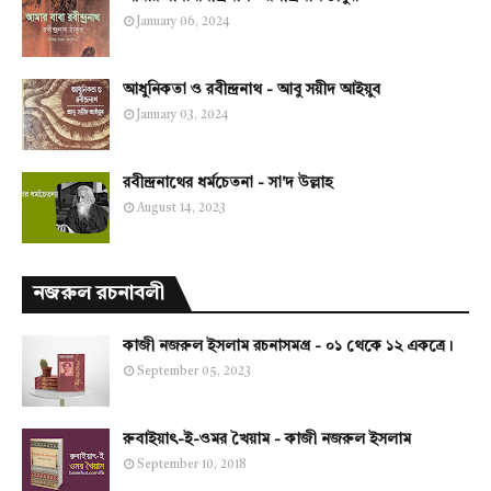
January 06, 2024
আধুনিকতা ও রবীন্দ্রনাথ - আবু সয়ীদ আইয়ুব
January 03, 2024
রবীন্দ্রনাথের ধর্মচেতনা - সা'দ উল্লাহ
August 14, 2023
নজরুল রচনাবলী
কাজী নজরুল ইসলাম রচনাসমগ্র - ০১ থেকে ১২ একত্রে।
September 05, 2023
রুবাইয়াৎ-ই-ওমর খৈয়াম - কাজী নজরুল ইসলাম
September 10, 2018