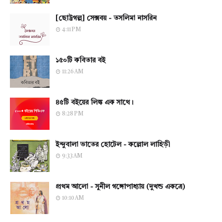
[ছোট্টগল্প] সেক্সবয় - তসলিমা নাসরিন
4:11 PM
১৫০টি কবিতার বই
11:26 AM
৪৫টি বইয়ের লিঙ্ক এক সাথে।
8:28 PM
ইন্দুবালা ভাতের হোটেল - কল্লোল লাহিড়ী
9:33 AM
প্রথম আলো - সুনীল গঙ্গোপাধ্যায় (দুখন্ড একত্রে)
10:10 AM