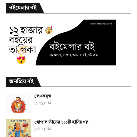
বইমেলার বই
জনপ্রিয় বই
লেখকবৃন্দ
7:53 PM
গোপাল ভাঁড়ের ১১১টি হাসির গল্প
8:24 AM