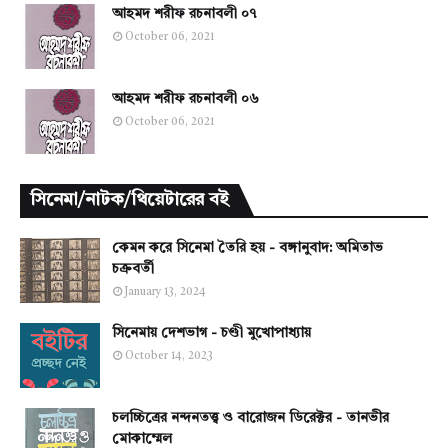
আহমদ শরীফ রচনাবলী ০৭
October 06, 2021
আহমদ শরীফ রচনাবলী ০৬
October 06, 2021
সিনেমা/নাটক/থিয়েটারের বই
কেমন করে সিনেমা তৈরি হয় - বঙ্গানুবাদ: অমিতাভ
চক্রবর্তী
January 13, 2024
সিনেমায় দেশভাগ - চণ্ডী মুখোপাধ্যায়
October 14, 2023
চলচ্চিত্রের নন্দনতত্ত্ব ও বারোজন ডিরেক্টর - তানভীর
মোকাম্মেল