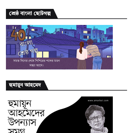
শ্রেষ্ঠ বাংলা ছোটগল্প
হুমায়ূন আহমেদ