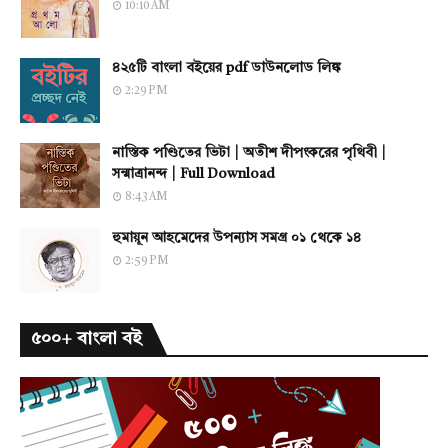
10:10 AM
৪২৫টি বাংলা বইয়ের pdf ডাউনলোড লিঙ্ক
2:29 PM
নাস্তিক পণ্ডিতের ভিটা | অতীশ দীপংকরের পৃথিবী |
সন্মাত্রানন্দ | Full Download
8:43 AM
হুমায়ূন আহমেদের উপন্যাস সমগ্র ০১ থেকে ১৪
2:59 PM
৫০০+ বাংলা বই