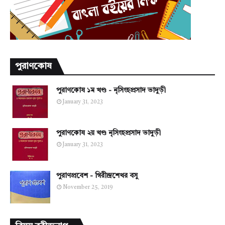
পুরাণকোষ
পুরাণকোষ ১ম খণ্ড - নৃসিংহপ্রসাদ ভাদুড়ী
January 31, 2023
পুরাণকোষ ২য় খণ্ড নৃসিংহপ্রসাদ ভাদুড়ী
January 31, 2023
পুরাণপ্রবেশ - গিরীন্দ্রশেখর বসু
November 25, 2019