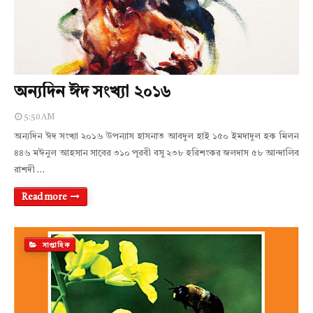
অন্যদিন ঈদ সংখ্যা ২০১৬
5:50 AM
অন্যদিন ঈদ সংখ্যা ২০১৬ উপন্যাস হাসনাত আবদুল হাই ১৫০ ইমদাদুল হক মিলন
৪৪৬ মঈনুল আহসান সাবের ৩১০ পূরবী বসু ২৩৮ হরিশংকর জলদাস ৫৮ আন্দালিব
রাশদী …
Read more
সাপ্তাহিক