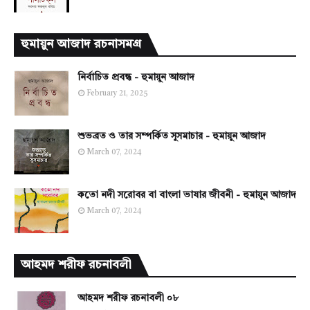
হুমায়ুন আজাদ রচনাসমগ্র
নির্বাচিত প্রবন্ধ - হুমায়ুন আজাদ
February 21, 2025
শুভব্রত ও তার সম্পর্কিত সুসমাচার - হুমায়ুন আজাদ
March 07, 2024
কতো নদী সরোবর বা বাংলা ভাষার জীবনী - হুমায়ুন আজাদ
March 07, 2024
আহমদ শরীফ রচনাবলী
আহমদ শরীফ রচনাবলী ০৮