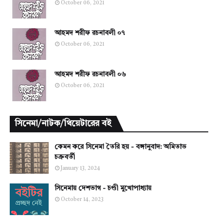
October 06, 2021
আহমদ শরীফ রচনাবলী ০৭
October 06, 2021
আহমদ শরীফ রচনাবলী ০৬
October 06, 2021
সিনেমা/নাটক/থিয়েটারের বই
কেমন করে সিনেমা তৈরি হয় - বঙ্গানুবাদ: অমিতাভ
চক্রবর্তী
January 13, 2024
সিনেমায় দেশভাগ - চণ্ডী মুখোপাধ্যায়
October 14, 2023