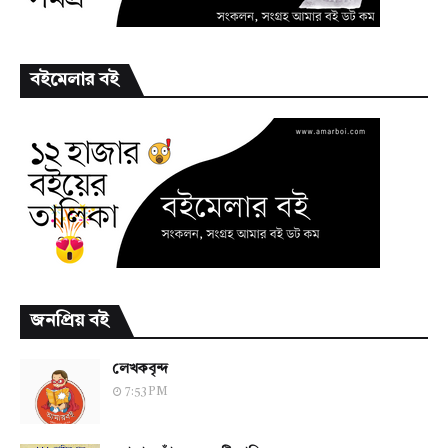
বইমেলার বই
জনপ্রিয় বই
লেখকবৃন্দ
7:53 PM