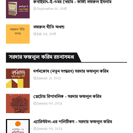
রুবাইয়াৎ-ই-ওমর খৈয়াম - কাজী নজরুল ইসলাম
September 10, 2018
নজরুল গীতি অখন্ড
July 04, 2018
সরদার ফজলুল করিম রচনাসমগ্র
দর্শনকোষ (নতুন সংস্করণ) সরদার ফজলুল করিম
January 31, 2025
প্লেটোর রিপাবলিক - সরদার ফজলুল করিম
January 09, 2024
এ্যারিস্টটল-এর পলিটিকস - সরদার ফজলুল করিম
January 09, 2024