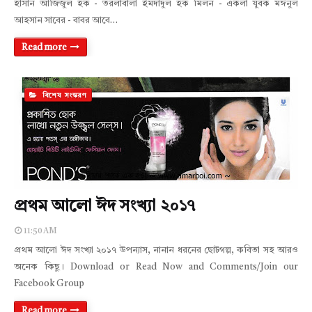
হাসান আজিজুল হক - তরলাবালা ইমদাদুল হক মিলন - একলা যুবক মঈনুল
আহসান সাবের - বাবর আবে…
Read more
বিশেষ সংস্করণ
প্রথম আলো ঈদ সংখ্যা ২০১৭
11:50 AM
প্রথম আলো ঈদ সংখ্যা ২০১৭ উপন্যাস, নানান ধরনের ছোটগল্প, কবিতা সহ আরও
অনেক কিছু। Download or Read Now and Comments/Join our
Facebook Group
Read more