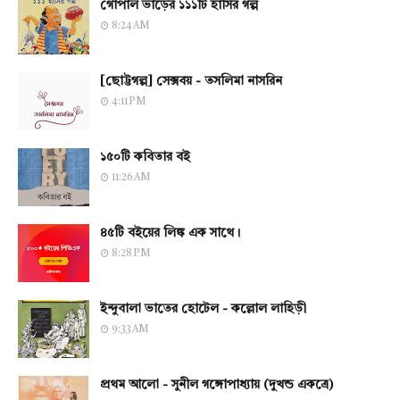
গোপাল ভাঁড়ের ১১১টি হাসির গল্প
8:24 AM
[ছোট্টগল্প] সেক্সবয় - তসলিমা নাসরিন
4:11 PM
১৫০টি কবিতার বই
11:26 AM
৪৫টি বইয়ের লিঙ্ক এক সাথে।
8:28 PM
ইন্দুবালা ভাতের হোটেল - কল্লোল লাহিড়ী
9:33 AM
প্রথম আলো - সুনীল গঙ্গোপাধ্যায় (দুখন্ড একত্রে)