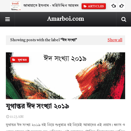
জামায়াতে ইসলাম - মহিউদ্দিন আহমদ
ARTICLES
Amarboi.com
Showing posts with the label
ঈদ সংখ্যা
Show all
যুগান্তর
যুগান্তর ঈদ সংখ্যা ২০১৯
11:23 AM
যুগান্তর ঈদ সংখ্যা ২০১৯ বই নিয়ে শুধুমাত্র বই নিয়েই আমাদের এই প্রয়াস। ধ্বংস ও