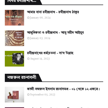
বিষয় রবীন্দ্রনাথ...
আমার বাবা রবীন্দ্রনাথ - রথীন্দ্রনাথ ঠাকুর
January 06, 2024
আধুনিকতা ও রবীন্দ্রনাথ - আবু সয়ীদ আইয়ুব
January 03, 2024
রবীন্দ্রনাথের ধর্মচেতনা - সা'দ উল্লাহ
August 14, 2023
নজরুল রচনাবলী
কাজী নজরুল ইসলাম রচনাসমগ্র - ০১ থেকে ১২ একত্রে।
September 05, 2023