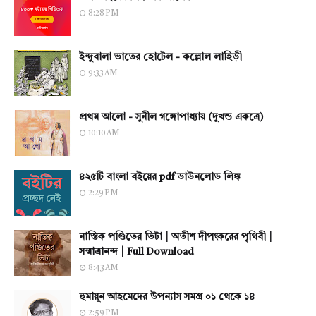
8:28 PM
ইন্দুবালা ভাতের হোটেল - কল্লোল লাহিড়ী
9:33 AM
প্রথম আলো - সুনীল গঙ্গোপাধ্যায় (দুখন্ড একত্রে)
10:10 AM
৪২৫টি বাংলা বইয়ের pdf ডাউনলোড লিঙ্ক
2:29 PM
নাস্তিক পণ্ডিতের ভিটা | অতীশ দীপংকরের পৃথিবী |
সন্মাত্রানন্দ | Full Download
8:43 AM
হুমায়ূন আহমেদের উপন্যাস সমগ্র ০১ থেকে ১৪
2:59 PM