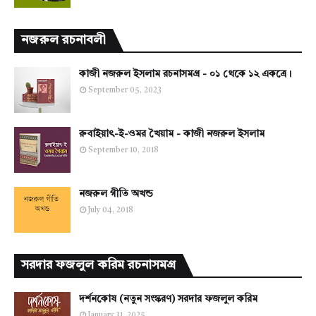
নজরুল রচনাবলী
কাজী নজরুল ইসলাম রচনাসমগ্র - ০১ থেকে ১২ একত্রে।
September 05, 2023
রুবাইয়াৎ-ই-ওমর খৈয়াম - কাজী নজরুল ইসলাম
September 10, 2018
নজরুল গীতি অখন্ড
July 04, 2018
সরদার ফজলুল করিম রচনাসমগ্র
দর্শনকোষ (নতুন সংস্করণ) সরদার ফজলুল করিম
January 31, 2025