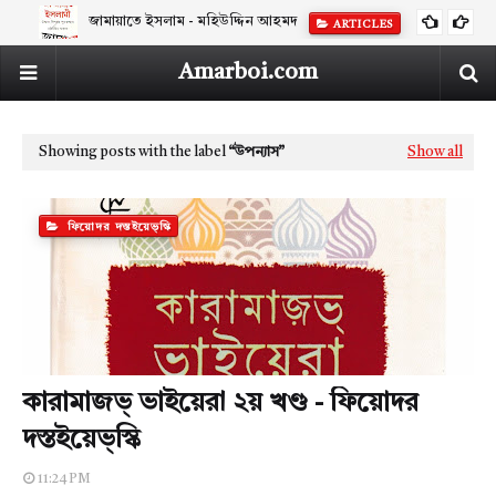
জামায়াতে ইসলাম - মহিউদ্দিন আহমদ
ARTICLES
Amarboi.com
Showing posts with the label
উপন্যাস
Show all
ফিয়োদর দস্তইয়েভ্‌স্কি
কারামাজভ্‌ ভাইয়েরা ২য় খণ্ড - ফিয়োদর
দস্তইয়েভ্‌স্কি
11:24 PM