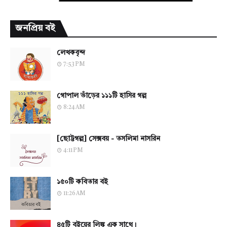
জনপ্রিয় বই
লেখকবৃন্দ
7:53 PM
গোপাল ভাঁড়ের ১১১টি হাসির গল্প
8:24 AM
[ছোট্টগল্প] সেক্সবয় - তসলিমা নাসরিন
4:11 PM
১৫০টি কবিতার বই
11:26 AM
৪৫টি বইয়ের লিঙ্ক এক সাথে।