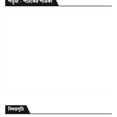
পড়ুয়া - পাঠকের পত্রিকা
বিষয়সূচি