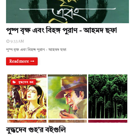
পুষ্প বৃক্ষ এবং বিহঙ্গ পুরাণ - আহমদ ছফা
9:33 AM
পুষ্প বৃক্ষ এবং বিহঙ্গ পুরাণ - আহমদ ছফা
Read more
বুদ্ধদেব গুহ
বুদ্ধদেব গুহ'র বইগুলি