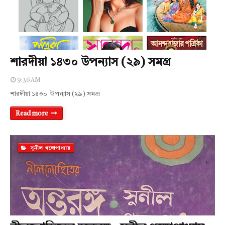
শারদীয়া ১৪৩০ উপন্যাস (২৯) সমগ্র
9:36 AM
শারদীয়া ১৪৩০ উপন্যাস (২৯) সমগ্র
Read more
সুনীল গঙ্গোপাধ্যায়