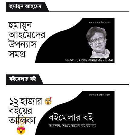
হুমায়ূন আহমেদ
বইমেলার বই