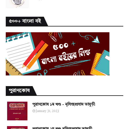
৫০০+ বাংলা বই
পুরাণকোষ
পুরাণকোষ ১ম খণ্ড - নৃসিংহপ্রসাদ ভাদুড়ী
January 31, 2023