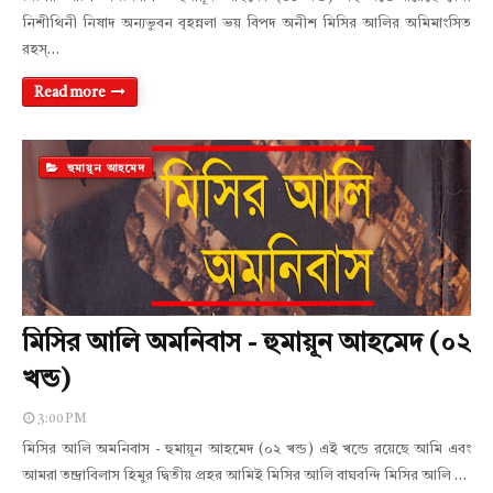
নিশীথিনী নিষাদ অন্যভুবন বৃহন্নলা ভয় বিপদ অনীশ মিসির আলির অমিমাংসিত
রহস্…
Read more
হুমায়ূন আহমেদ
মিসির আলি অমনিবাস - হুমায়ূন আহমেদ (০২
খন্ড)
3:00 PM
মিসির আলি অমনিবাস - হুমায়ূন আহমেদ (০২ খন্ড) এই খন্ডে রয়েছে আমি এবং
আমরা তন্দ্রাবিলাস হিমুর দ্বিতীয় প্রহর আমিই মিসির আলি বাঘবন্দি মিসির আলি …