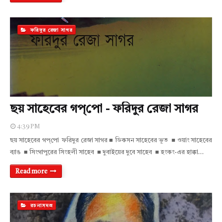
ফরিদুর রেজা সাগর
ছয় সাহেবের গপ্‌পো - ফরিদুর রেজা সাগর
4:39 PM
ছয় সাহেবের গপ্‌পো ফরিদুর রেজা সাগর ■ ডিকসন সাহেবের ভূত ■ ওয়াং সাহেবের
ব্যাঙ ■ সিংগাপুরের সিংহলী সাহেব ■ দুবাইয়ের দুবে সাহেব ■ হংকং-এর হাক্কা…
Read more
রচনাসমগ্র