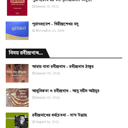
পুরাণকোষ ২য় খণ্ড নৃসিংহপ্রসাদ ভাদুড়ী
January 31, 2023
পুরাণপ্রবেশ - গিরীন্দ্রশেখর বসু
November 25, 2019
বিষয় রবীন্দ্রনাথ...
আমার বাবা রবীন্দ্রনাথ - রথীন্দ্রনাথ ঠাকুর
January 06, 2024
আধুনিকতা ও রবীন্দ্রনাথ - আবু সয়ীদ আইয়ুব
January 03, 2024
রবীন্দ্রনাথের ধর্মচেতনা - সা'দ উল্লাহ
August 14, 2023