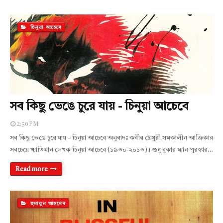
চিনুয়া আচেবে
সব কিছু ভেঙে চুরে যায় - চিনুয়া আচেবে
2:50 PM
সব কিছু ভেঙে চুরে যায় - চিনুয়া আচেবে অনুবাদঃ কবীর চৌধুরী সমকালীন আফ্রিকার
সবচেয়ে খ্যাতিমান লেখক চিনুয়া আচেবে (১৯৩০-২০১৩)। শুধু বুকার ম্যান পুরস্কার…
Read more
হুমায়ূন আহমেদ