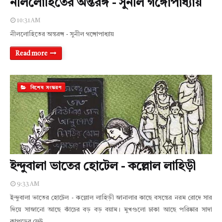
নীললোহিতের অন্তরঙ্গ - সুনীল গঙ্গোপাধ্যায়
10:31 AM
নীললোহিতের অন্তরঙ্গ - সুনীল গঙ্গোপাধ্যায়
Read more
বিশেষ সংস্করণ
ইন্দুবালা ভাতের হোটেল - কল্লোল লাহিড়ী
9:33 AM
ইন্দুবালা ভাতের হোটেল - কল্লোল লাহিড়ী জানালার কাছে বসন্তের নরম রোদে সার
দিয়ে সাজানো আছে কাঁচের বড় বড় বয়াম। মুখগুলো ঢাকা আছে পরিষ্কার সাদা
কাপড়ের ফেট…