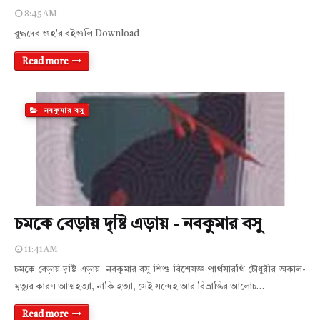
8:45 AM
বুদ্ধদেব গুহ'র বইগুলি Download
Read more
নবকুমার বসু
চমকে বেড়ায় দৃষ্টি এড়ায় - নবকুমার বসু
11:41 AM
চমকে বেড়ায় দৃষ্টি এড়ায় নবকুমার বসু শিশু বিশেষজ্ঞ পার্থসারথি চৌধুরীর অকাল-
মৃত্যুর কারণ আত্মহত্যা, নাকি হত্যা, সেই সন্দেহ আর বিভ্রান্তির আলোচ…
Read more