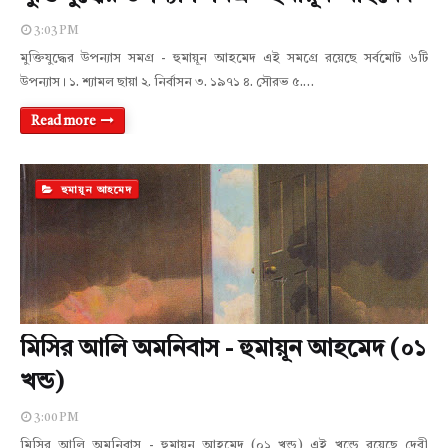
3:03 PM
মুক্তিযুদ্ধের উপন্যাস সমগ্র - হুমায়ূন আহমেদ এই সমগ্রে রয়েছে সর্বমোট ৬টি
উপন্যাস। ১. শ্যামল ছায়া ২. নির্বাসন ৩. ১৯৭১ ৪. সৌরভ ৫.…
Read more
হুমায়ূন আহমেদ
মিসির আলি অমনিবাস - হুমায়ূন আহমেদ (০১
খন্ড)
3:00 PM
মিসির আলি অমনিবাস - হুমায়ূন আহমেদ (০১ খন্ড) এই খন্ডে রয়েছে দেবী