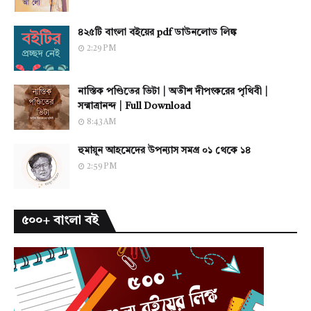
৪২৫টি বাংলা বইয়ের pdf ডাউনলোড লিঙ্ক
2:29 PM
নাস্তিক পণ্ডিতের ভিটা | অতীশ দীপংকরের পৃথিবী |
সন্মাত্রানন্দ | Full Download
8:43 AM
হুমায়ূন আহমেদের উপন্যাস সমগ্র ০১ থেকে ১৪
2:59 PM
৫০০+ বাংলা বই