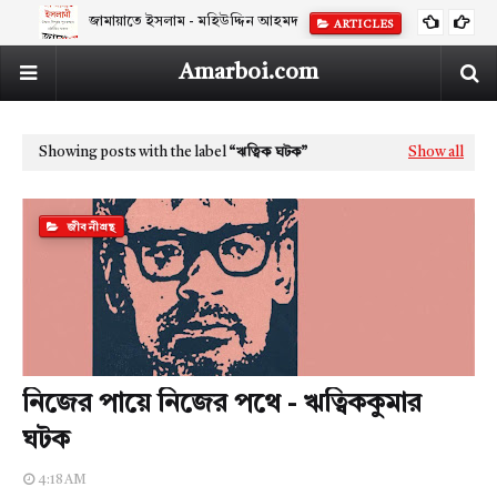
জামায়াতে ইসলাম - মহিউদ্দিন আহমদ
ARTICLES
Amarboi.com
Showing posts with the label
ঋত্বিক ঘটক
Show all
জীবনীগ্রন্থ
নিজের পায়ে নিজের পথে - ঋত্বিককুমার
ঘটক
4:18 AM