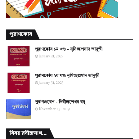
পুরাণকোষ
পুরাণকোষ ১ম খণ্ড - নৃসিংহপ্রসাদ ভাদুড়ী
January 31, 2023
পুরাণকোষ ২য় খণ্ড নৃসিংহপ্রসাদ ভাদুড়ী
January 31, 2023
পুরাণপ্রবেশ - গিরীন্দ্রশেখর বসু
November 25, 2019
বিষয় রবীন্দ্রনাথ...