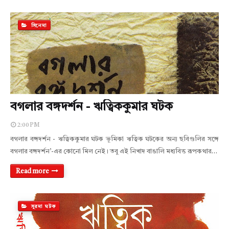
সিনেমা
বগলার বঙ্গদর্শন - ঋত্বিককুমার ঘটক
2:00 PM
বগলার বঙ্গদর্শন - ঋত্বিককুমার ঘটক ভূমিকা ঋত্বিক ঘটকের অন্য ছবিগুলির সঙ্গে
বগলার বঙ্গদর্শন’-এর কোনো মিল নেই। তবু এই নিখাদ বাঙালি মধ্যবিত্ত রূপকথার…
Read more
সুরমা ঘটক