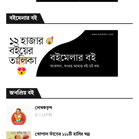
বইমেলার বই
জনপ্রিয় বই
লেখকবৃন্দ
7:53 PM
গোপাল ভাঁড়ের ১১১টি হাসির গল্প