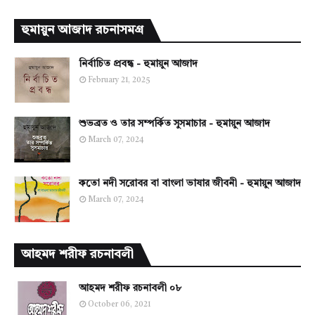
হুমায়ুন আজাদ রচনাসমগ্র
নির্বাচিত প্রবন্ধ - হুমায়ুন আজাদ
February 21, 2025
শুভব্রত ও তার সম্পর্কিত সুসমাচার - হুমায়ুন আজাদ
March 07, 2024
কতো নদী সরোবর বা বাংলা ভাষার জীবনী - হুমায়ুন আজাদ
March 07, 2024
আহমদ শরীফ রচনাবলী
আহমদ শরীফ রচনাবলী ০৮
October 06, 2021