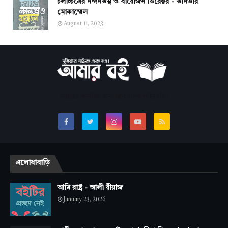
চলচ্চিত্রের নন্দনতত্ত্ব ও বারোজন ডিরেক্টর - তানভীর
মোকাম্মেল
August 11, 2023
সবচেয়ে জনপ্রিয় অনলাইন বাংলা লাইব্রেরি।
এলোধাবাড়ি
আমি রাষ্ট্র - আলী রীয়াজ
January 23, 2026