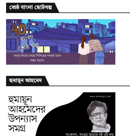
শ্রেষ্ঠ বাংলা ছোটগল্প
হুমায়ূন আহমেদ