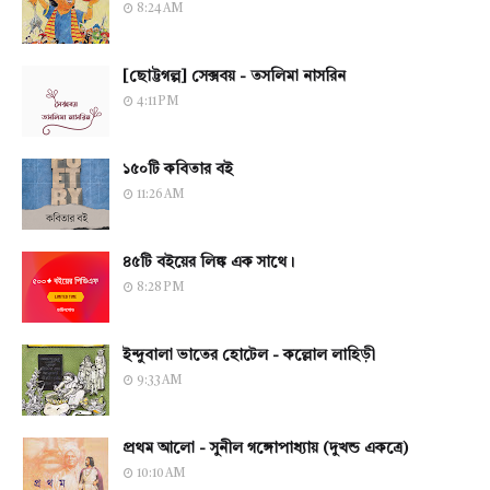
8:24 AM
[ছোট্টগল্প] সেক্সবয় - তসলিমা নাসরিন
4:11 PM
১৫০টি কবিতার বই
11:26 AM
৪৫টি বইয়ের লিঙ্ক এক সাথে।
8:28 PM
ইন্দুবালা ভাতের হোটেল - কল্লোল লাহিড়ী
9:33 AM
প্রথম আলো - সুনীল গঙ্গোপাধ্যায় (দুখন্ড একত্রে)
10:10 AM