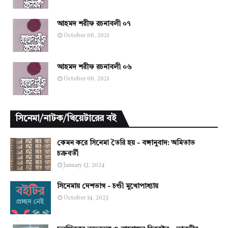
আহমদ শরীফ রচনাবলী ০৭
October 06, 2021
আহমদ শরীফ রচনাবলী ০৬
October 06, 2021
সিনেমা/নাটক/থিয়েটারের বই
কেমন করে সিনেমা তৈরি হয় - বঙ্গানুবাদ: অমিতাভ
চক্রবর্তী
January 13, 2024
সিনেমায় দেশভাগ - চণ্ডী মুখোপাধ্যায়
October 14, 2023