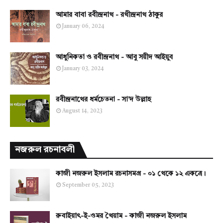
আমার বাবা রবীন্দ্রনাথ - রথীন্দ্রনাথ ঠাকুর
January 06, 2024
আধুনিকতা ও রবীন্দ্রনাথ - আবু সয়ীদ আইয়ুব
January 03, 2024
রবীন্দ্রনাথের ধর্মচেতনা - সা'দ উল্লাহ
August 14, 2023
নজরুল রচনাবলী
কাজী নজরুল ইসলাম রচনাসমগ্র - ০১ থেকে ১২ একত্রে।
September 05, 2023
রুবাইয়াৎ-ই-ওমর খৈয়াম - কাজী নজরুল ইসলাম