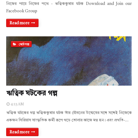
নিজের পায়ে নিজের পথে - ঋত্বিককুমার ঘটক Download and Join our
Facebook Group
Read more
ছোটগল্প
ঋত্বিক ঘটকের গল্প
4:15 AM
ঋত্বিক ঘটকের গল্প ঋত্বিককুমার ঘটক তাঁর যৌবনের উন্মেষের সঙ্গে সঙ্গেই নিজেকে
একজন সিরিয়াস সাংস্কৃতিক কর্মী রূপে গড়ে তোলার কাজে মগ্ন হন। এবং প্রগতি-…
Read more