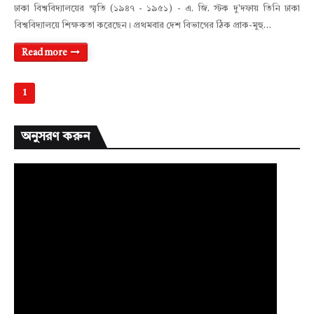
ঢাকা বিশ্ববিদ্যালয়ের স্মৃতি (১৯৪৭ - ১৯৫১) - এ. জি. স্টক দু'দফায় তিনি ঢাকা
বিশ্ববিদ্যালয়ে শিক্ষকতা করেছেন। প্রথমবার দেশ বিভাগের ঠিক প্রাক-মুহু…
Read more
1
অনুসরণ করুন