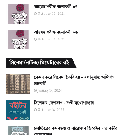
আহমদ শরীফ রচনাবলী ০৭
October 06, 2021
আহমদ শরীফ রচনাবলী ০৬
October 06, 2021
সিনেমা/নাটক/থিয়েটারের বই
কেমন করে সিনেমা তৈরি হয় - বঙ্গানুবাদ: অমিতাভ
চক্রবর্তী
January 13, 2024
সিনেমায় দেশভাগ - চণ্ডী মুখোপাধ্যায়
October 14, 2023
চলচ্চিত্রের নন্দনতত্ত্ব ও বারোজন ডিরেক্টর - তানভীর