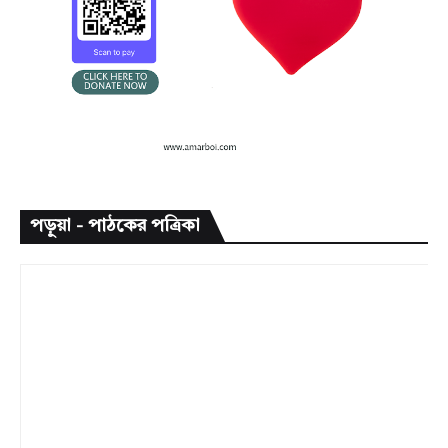
পড়ুয়া - পাঠকের পত্রিকা