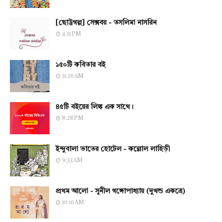
[ছোট্টগল্প] সেক্সবয় - তসলিমা নাসরিন
4:11 PM
১৫০টি কবিতার বই
11:26 AM
৪৫টি বইয়ের লিঙ্ক এক সাথে।
8:28 PM
ইন্দুবালা ভাতের হোটেল - কল্লোল লাহিড়ী
9:33 AM
প্রথম আলো - সুনীল গঙ্গোপাধ্যায় (দুখন্ড একত্রে)
10:10 AM