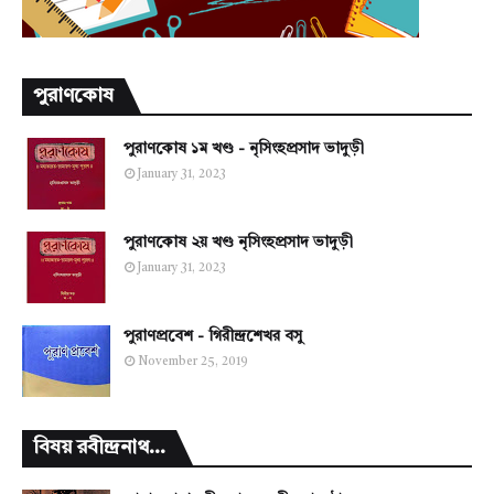
পুরাণকোষ
পুরাণকোষ ১ম খণ্ড - নৃসিংহপ্রসাদ ভাদুড়ী
January 31, 2023
পুরাণকোষ ২য় খণ্ড নৃসিংহপ্রসাদ ভাদুড়ী
January 31, 2023
পুরাণপ্রবেশ - গিরীন্দ্রশেখর বসু
November 25, 2019
বিষয় রবীন্দ্রনাথ...