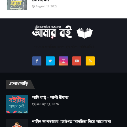
মোকাম্মেল
August 11, 2023
সবচেয়ে জনপ্রিয় অনলাইন বাংলা লাইব্রেরি।
এলোধাবাড়ি
আমি রাষ্ট্র - আলী রীয়াজ
January 23, 2026
শাহীন আখতারের ছোটগল্প ‘মানচিত্র’ নিয়ে আলোচনা