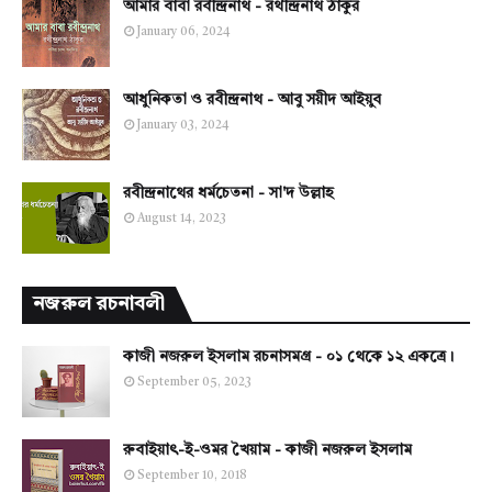
আমার বাবা রবীন্দ্রনাথ - রথীন্দ্রনাথ ঠাকুর
January 06, 2024
আধুনিকতা ও রবীন্দ্রনাথ - আবু সয়ীদ আইয়ুব
January 03, 2024
রবীন্দ্রনাথের ধর্মচেতনা - সা'দ উল্লাহ
August 14, 2023
নজরুল রচনাবলী
কাজী নজরুল ইসলাম রচনাসমগ্র - ০১ থেকে ১২ একত্রে।
September 05, 2023
রুবাইয়াৎ-ই-ওমর খৈয়াম - কাজী নজরুল ইসলাম
September 10, 2018