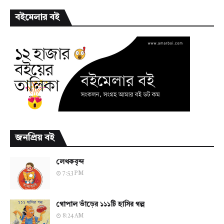
বইমেলার বই
জনপ্রিয় বই
লেখকবৃন্দ
7:53 PM
গোপাল ভাঁড়ের ১১১টি হাসির গল্প
8:24 AM