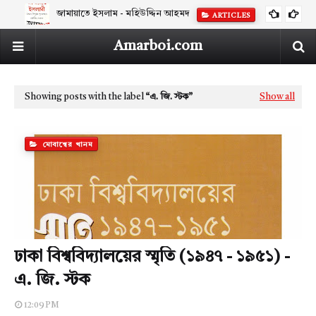
জামায়াতে ইসলাম - মহিউদ্দিন আহমদ
ARTICLES
Amarboi.com
Showing posts with the label
এ. জি. স্টক
Show all
মোবাশ্বের খানম
ঢাকা বিশ্ববিদ্যালয়ের স্মৃতি (১৯৪৭ - ১৯৫১) -
এ. জি. স্টক
12:09 PM