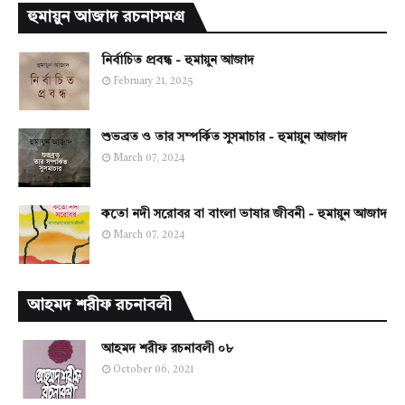
হুমায়ুন আজাদ রচনাসমগ্র
নির্বাচিত প্রবন্ধ - হুমায়ুন আজাদ
February 21, 2025
শুভব্রত ও তার সম্পর্কিত সুসমাচার - হুমায়ুন আজাদ
March 07, 2024
কতো নদী সরোবর বা বাংলা ভাষার জীবনী - হুমায়ুন আজাদ
March 07, 2024
আহমদ শরীফ রচনাবলী
আহমদ শরীফ রচনাবলী ০৮
October 06, 2021