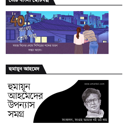
শ্রেষ্ঠ বাংলা ছোটগল্প
হুমায়ূন আহমেদ