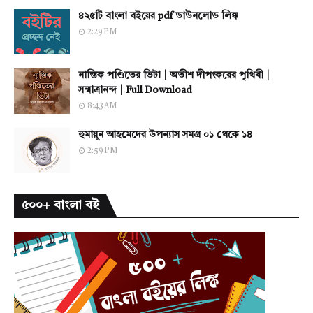
৪২৫টি বাংলা বইয়ের pdf ডাউনলোড লিঙ্ক
2:29 PM
নাস্তিক পণ্ডিতের ভিটা | অতীশ দীপংকরের পৃথিবী |
সন্মাত্রানন্দ | Full Download
8:43 AM
হুমায়ূন আহমেদের উপন্যাস সমগ্র ০১ থেকে ১৪
2:59 PM
৫০০+ বাংলা বই