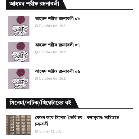
আহমদ শরীফ রচনাবলী
আহমদ শরীফ রচনাবলী ০৮
October 06, 2021
আহমদ শরীফ রচনাবলী ০৭
October 06, 2021
আহমদ শরীফ রচনাবলী ০৬
October 06, 2021
সিনেমা/নাটক/থিয়েটারের বই
কেমন করে সিনেমা তৈরি হয় - বঙ্গানুবাদ: অমিতাভ
চক্রবর্তী
January 13, 2024