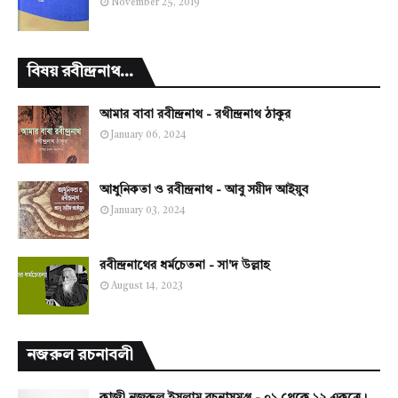
November 25, 2019
বিষয় রবীন্দ্রনাথ...
আমার বাবা রবীন্দ্রনাথ - রথীন্দ্রনাথ ঠাকুর
January 06, 2024
আধুনিকতা ও রবীন্দ্রনাথ - আবু সয়ীদ আইয়ুব
January 03, 2024
রবীন্দ্রনাথের ধর্মচেতনা - সা'দ উল্লাহ
August 14, 2023
নজরুল রচনাবলী