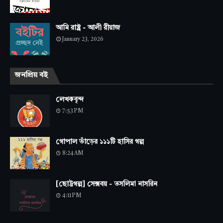
আমি রাষ্ট্র - আলী রীয়াজ
January 23, 2026
জনপ্রিয় বই
লেখকবৃন্দ
7:53 PM
গোপাল ভাঁড়ের ১১১টি হাসির গল্প
8:24 AM
[ছোট্টগল্প] সেক্সবয় - তসলিমা নাসরিন
4:11 PM