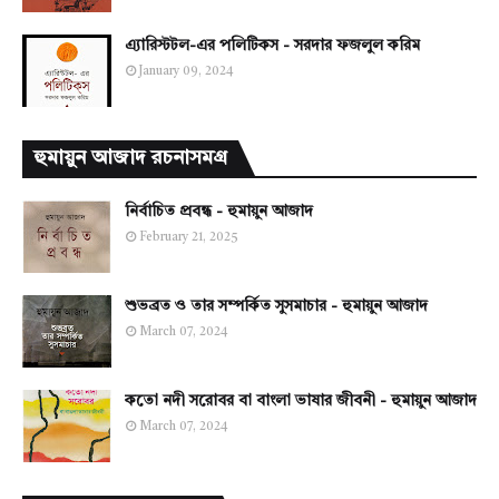
এ্যারিস্টটল-এর পলিটিকস - সরদার ফজলুল করিম
January 09, 2024
হুমায়ুন আজাদ রচনাসমগ্র
নির্বাচিত প্রবন্ধ - হুমায়ুন আজাদ
February 21, 2025
শুভব্রত ও তার সম্পর্কিত সুসমাচার - হুমায়ুন আজাদ
March 07, 2024
কতো নদী সরোবর বা বাংলা ভাষার জীবনী - হুমায়ুন আজাদ
March 07, 2024