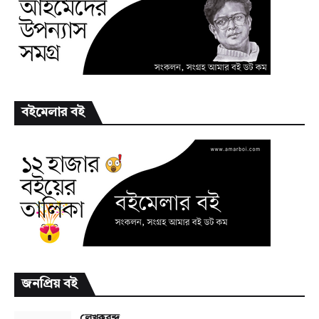
বইমেলার বই
জনপ্রিয় বই
লেখকবৃন্দ