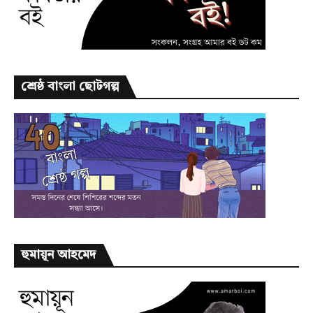
শ্রেষ্ঠ বাংলা ছোটগল্প
হুমায়ূন আহমেদ