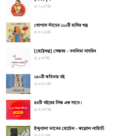
7:53 PM
গোপাল ভাঁড়ের ১১১টি হাসির গল্প
8:24 AM
[ছোট্টগল্প] সেক্সবয় - তসলিমা নাসরিন
4:11 PM
১৫০টি কবিতার বই
11:26 AM
৪৫টি বইয়ের লিঙ্ক এক সাথে।
8:28 PM
ইন্দুবালা ভাতের হোটেল - কল্লোল লাহিড়ী
9:33 AM