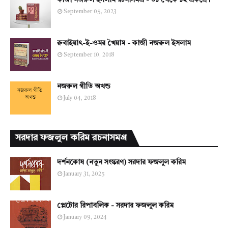
কাজী নজরুল ইসলাম রচনাসমগ্র - ০১ থেকে ১২ একত্রে।
September 05, 2023
রুবাইয়াৎ-ই-ওমর খৈয়াম - কাজী নজরুল ইসলাম
September 10, 2018
নজরুল গীতি অখন্ড
July 04, 2018
সরদার ফজলুল করিম রচনাসমগ্র
দর্শনকোষ (নতুন সংস্করণ) সরদার ফজলুল করিম
January 31, 2025
প্লেটোর রিপাবলিক - সরদার ফজলুল করিম
January 09, 2024