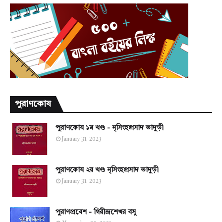
পুরাণকোষ
পুরাণকোষ ১ম খণ্ড - নৃসিংহপ্রসাদ ভাদুড়ী
January 31, 2023
পুরাণকোষ ২য় খণ্ড নৃসিংহপ্রসাদ ভাদুড়ী
January 31, 2023
পুরাণপ্রবেশ - গিরীন্দ্রশেখর বসু