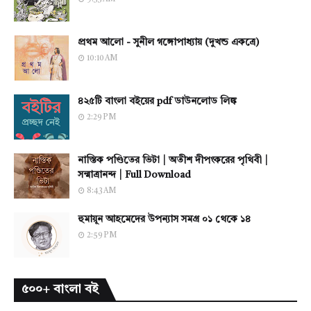
প্রথম আলো - সুনীল গঙ্গোপাধ্যায় (দুখন্ড একত্রে)
10:10 AM
৪২৫টি বাংলা বইয়ের pdf ডাউনলোড লিঙ্ক
2:29 PM
নাস্তিক পণ্ডিতের ভিটা | অতীশ দীপংকরের পৃথিবী |
সন্মাত্রানন্দ | Full Download
8:43 AM
হুমায়ূন আহমেদের উপন্যাস সমগ্র ০১ থেকে ১৪
2:59 PM
৫০০+ বাংলা বই