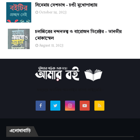
সিনেমায় দেশভাগ - চণ্ডী মুখোপাধ্যায়
October 14, 2023
চলচ্চিত্রের নন্দনতত্ত্ব ও বারোজন ডিরেক্টর - তানভীর
মোকাম্মেল
August 11, 2023
সবচেয়ে জনপ্রিয় অনলাইন বাংলা লাইব্রেরি।
এলোধাবাড়ি