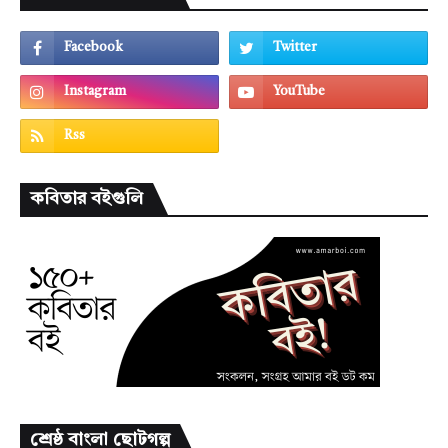
কবিতার বইগুলি
শ্রেষ্ঠ বাংলা ছোটগল্প