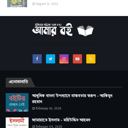
August 11, 2023
সবচেয়ে জনপ্রিয় অনলাইন বাংলা লাইব্রেরি।
এলোধাবাড়ি
আধুনিক বাংলা উপন্যাসে বাস্তবতার স্বরূপ - আকিমুন
রহমান
February 10, 2026
জামায়াতে ইসলাম - মহিউদ্দিন আহমদ
February 05, 2026