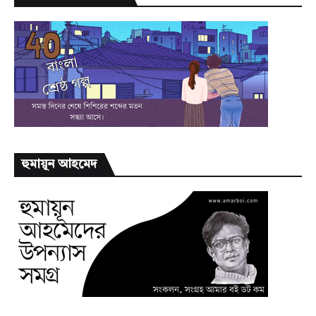
হুমায়ূন আহমেদ