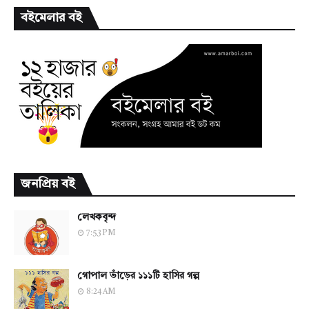
বইমেলার বই
জনপ্রিয় বই
লেখকবৃন্দ
7:53 PM
গোপাল ভাঁড়ের ১১১টি হাসির গল্প
8:24 AM