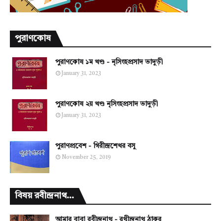
পুরাণকোষ
পুরাণকোষ ১ম খণ্ড - নৃসিংহপ্রসাদ ভাদুড়ী
January 31, 2023
পুরাণকোষ ২য় খণ্ড নৃসিংহপ্রসাদ ভাদুড়ী
January 31, 2023
পুরাণপ্রবেশ - গিরীন্দ্রশেখর বসু
November 25, 2019
বিষয় রবীন্দ্রনাথ...
আমার বাবা রবীন্দ্রনাথ - রথীন্দ্রনাথ ঠাকুর