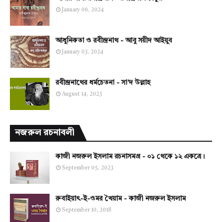
January 06, 2024
আধুনিকতা ও রবীন্দ্রনাথ - আবু সয়ীদ আইয়ুব
January 03, 2024
রবীন্দ্রনাথের ধর্মচেতনা - সা'দ উল্লাহ
August 14, 2023
নজরুল রচনাবলী
কাজী নজরুল ইসলাম রচনাসমগ্র - ০১ থেকে ১২ একত্রে।
September 05, 2023
রুবাইয়াৎ-ই-ওমর খৈয়াম - কাজী নজরুল ইসলাম
September 10, 2018