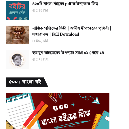
৪২৫টি বাংলা বইয়ের pdf ডাউনলোড লিঙ্ক
2:29 PM
নাস্তিক পণ্ডিতের ভিটা | অতীশ দীপংকরের পৃথিবী |
সন্মাত্রানন্দ | Full Download
8:43 AM
হুমায়ূন আহমেদের উপন্যাস সমগ্র ০১ থেকে ১৪
2:59 PM
৫০০+ বাংলা বই