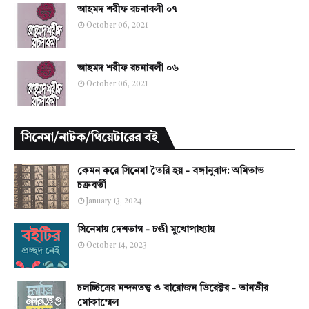
আহমদ শরীফ রচনাবলী ০৭
October 06, 2021
আহমদ শরীফ রচনাবলী ০৬
October 06, 2021
সিনেমা/নাটক/থিয়েটারের বই
কেমন করে সিনেমা তৈরি হয় - বঙ্গানুবাদ: অমিতাভ
চক্রবর্তী
January 13, 2024
সিনেমায় দেশভাগ - চণ্ডী মুখোপাধ্যায়
October 14, 2023
চলচ্চিত্রের নন্দনতত্ত্ব ও বারোজন ডিরেক্টর - তানভীর
মোকাম্মেল