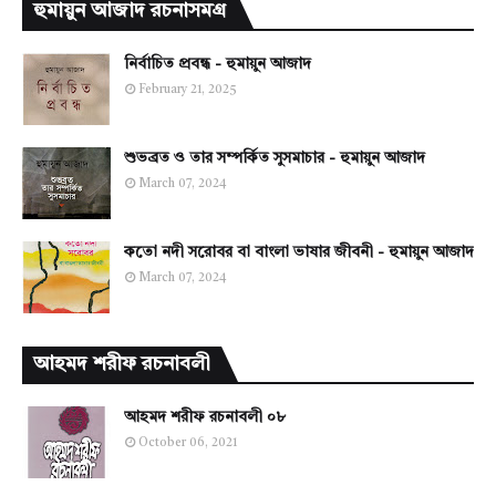
হুমায়ুন আজাদ রচনাসমগ্র
নির্বাচিত প্রবন্ধ - হুমায়ুন আজাদ
February 21, 2025
শুভব্রত ও তার সম্পর্কিত সুসমাচার - হুমায়ুন আজাদ
March 07, 2024
কতো নদী সরোবর বা বাংলা ভাষার জীবনী - হুমায়ুন আজাদ
March 07, 2024
আহমদ শরীফ রচনাবলী
আহমদ শরীফ রচনাবলী ০৮
October 06, 2021