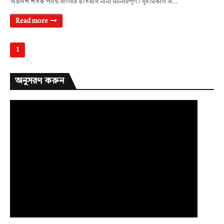
অষ্টাদশ শতক পর্যন্ত বাংলার ইতিহাস নানা ঘটনায়পূর্ণ। সুদীর্ঘকাল এ…
Read more
1
অনুসরণ করুন