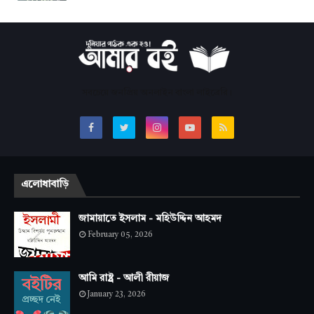
সবচেয়ে জনপ্রিয় অনলাইন বাংলা লাইব্রেরি।
এলোধাবাড়ি
জামায়াতে ইসলাম - মহিউদ্দিন আহমদ
February 05, 2026
আমি রাষ্ট্র - আলী রীয়াজ
January 23, 2026