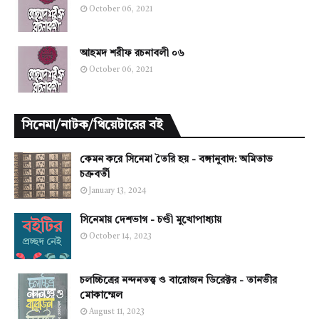
October 06, 2021
আহমদ শরীফ রচনাবলী ০৬
October 06, 2021
সিনেমা/নাটক/থিয়েটারের বই
কেমন করে সিনেমা তৈরি হয় - বঙ্গানুবাদ: অমিতাভ
চক্রবর্তী
January 13, 2024
সিনেমায় দেশভাগ - চণ্ডী মুখোপাধ্যায়
October 14, 2023
চলচ্চিত্রের নন্দনতত্ত্ব ও বারোজন ডিরেক্টর - তানভীর
মোকাম্মেল
August 11, 2023