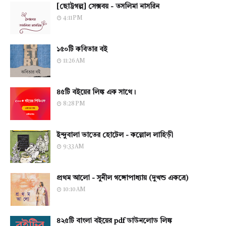
[ছোট্টগল্প] সেক্সবয় - তসলিমা নাসরিন
4:11 PM
১৫০টি কবিতার বই
11:26 AM
৪৫টি বইয়ের লিঙ্ক এক সাথে।
8:28 PM
ইন্দুবালা ভাতের হোটেল - কল্লোল লাহিড়ী
9:33 AM
প্রথম আলো - সুনীল গঙ্গোপাধ্যায় (দুখন্ড একত্রে)
10:10 AM
৪২৫টি বাংলা বইয়ের pdf ডাউনলোড লিঙ্ক