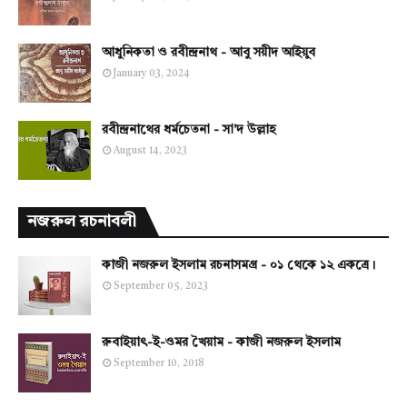
আধুনিকতা ও রবীন্দ্রনাথ - আবু সয়ীদ আইয়ুব
January 03, 2024
রবীন্দ্রনাথের ধর্মচেতনা - সা'দ উল্লাহ
August 14, 2023
নজরুল রচনাবলী
কাজী নজরুল ইসলাম রচনাসমগ্র - ০১ থেকে ১২ একত্রে।
September 05, 2023
রুবাইয়াৎ-ই-ওমর খৈয়াম - কাজী নজরুল ইসলাম
September 10, 2018