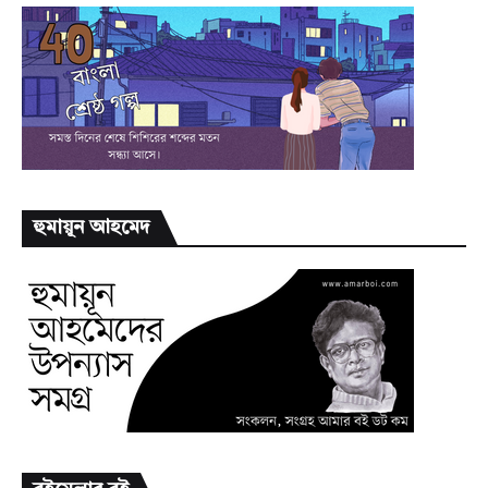
হুমায়ূন আহমেদ