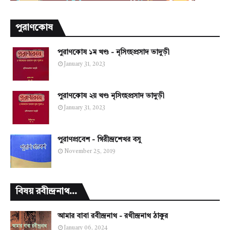
পুরাণকোষ
পুরাণকোষ ১ম খণ্ড - নৃসিংহপ্রসাদ ভাদুড়ী
January 31, 2023
পুরাণকোষ ২য় খণ্ড নৃসিংহপ্রসাদ ভাদুড়ী
January 31, 2023
পুরাণপ্রবেশ - গিরীন্দ্রশেখর বসু
November 25, 2019
বিষয় রবীন্দ্রনাথ...
আমার বাবা রবীন্দ্রনাথ - রথীন্দ্রনাথ ঠাকুর
January 06, 2024