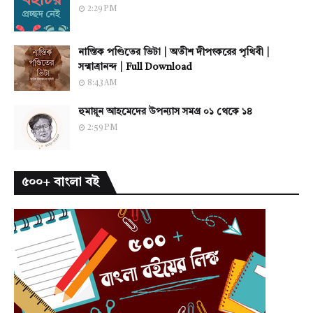
2:29 PM
নাস্তিক পণ্ডিতের ভিটা | অতীশ দীপংকরের পৃথিবী |
সন্মাত্রানন্দ | Full Download
8:43 AM
হুমায়ূন আহমেদের উপন্যাস সমগ্র ০১ থেকে ১৪
2:59 PM
৫০০+ বাংলা বই