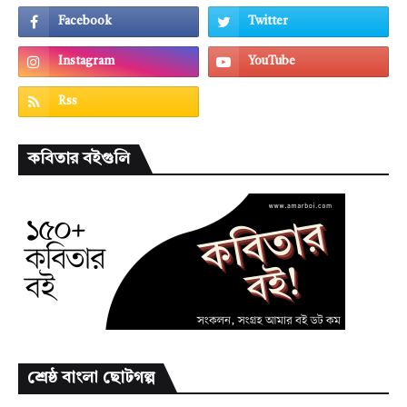
কবিতার বইগুলি
শ্রেষ্ঠ বাংলা ছোটগল্প