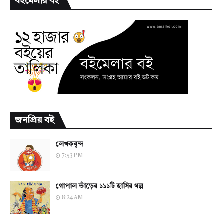
বইমেলার বই
জনপ্রিয় বই
লেখকবৃন্দ
7:53 PM
গোপাল ভাঁড়ের ১১১টি হাসির গল্প
8:24 AM