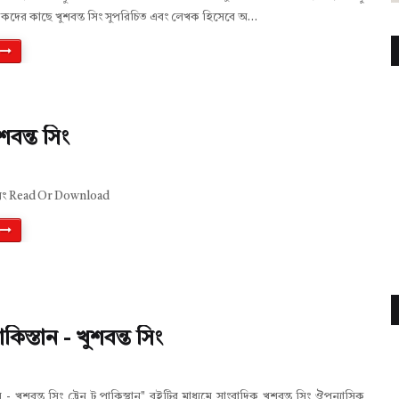
ঠকদের কাছে খুশবন্ত সিং সুপরিচিত এবং লেখক হিসেবে অ…
ুশবন্ত সিং
্ত সিং Read Or Download
পাকিস্তান - খুশবন্ত সিং
ান - খুশবন্ত সিং ট্রেন টু পাকিস্থান" বইটির মাধ্যমে সাংবাদিক খুশবন্ত সিং ঔপন্যাসিক