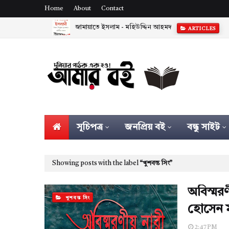
Home
About
Contact
জামায়াতে ইসলাম - মহিউদ্দিন আহমদ
ARTICLES
সূচিপত্র
জনপ্রিয় বই
বন্ধু সাইট
Showing posts with the label
খুশবন্ত সিং
অবিস্মরণ
খুশবন্ত সিং
হোসেন মঞ
2:47 PM