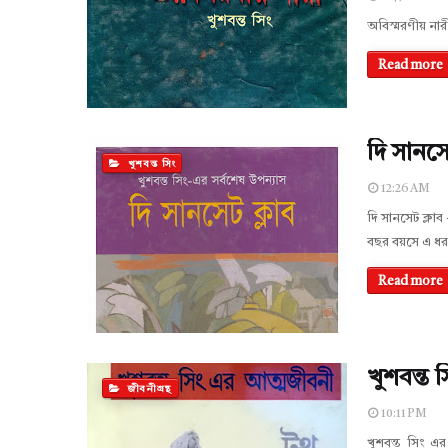
অবিস্মরণীয় নার
Read more
দি সানসেট
খুশবন্ত সিং
12:26 AM
দি সানসেট ক্লাব 
বছর বয়সে এ ধর
Read more
খুশবন্ত 
জীবনীগ্রন্থ
10:11 PM
খুশবন্ত সিং এ