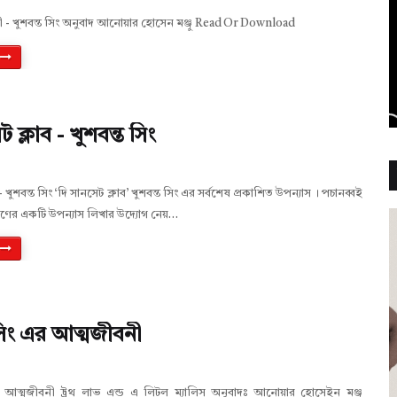
ী - খুশবন্ত সিং অনুবাদ আনোয়ার হোসেন মঞ্জু Read Or Download
 ক্লাব - খুশবন্ত সিং
- খুশবন্ত সিং ‘দি সানসেট ক্লাব’ খুশবন্ত সিং এর সর্বশেষ প্রকাশিত উপন্যাস । পচানব্বই
ণের একটি উপন্যাস লিখার উদ্যোগ নেয়…
সিং এর আত্মজীবনী
র আত্মজীবনী ট্রুথ লাভ এন্ড এ লিটল ম্যালিস অনুবাদঃ আনোয়ার হোসেইন মঞ্জু