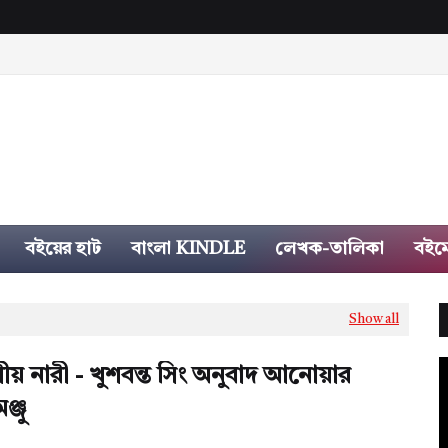
বইয়ের হাট
বাংলা KINDLE
লেখক-তালিকা
বইম
Show all
ীয় নারী - খুশবন্ত সিং অনুবাদ আনোয়ার
্জু