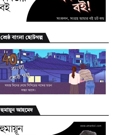
শ্রেষ্ঠ বাংলা ছোটগল্প
হুমায়ূন আহমেদ