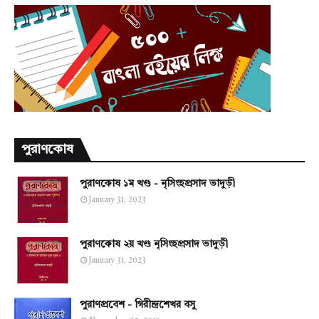
পুরাণকোষ
পুরাণকোষ ১ম খণ্ড - নৃসিংহপ্রসাদ ভাদুড়ী
January 31, 2023
পুরাণকোষ ২য় খণ্ড নৃসিংহপ্রসাদ ভাদুড়ী
January 31, 2023
পুরাণপ্রবেশ - গিরীন্দ্রশেখর বসু