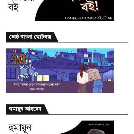
শ্রেষ্ঠ বাংলা ছোটগল্প
হুমায়ূন আহমেদ