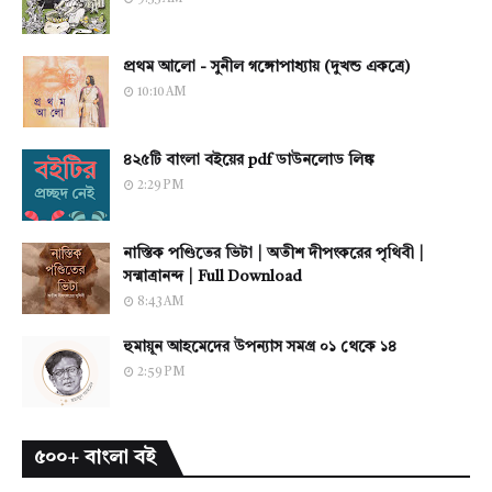
প্রথম আলো - সুনীল গঙ্গোপাধ্যায় (দুখন্ড একত্রে)
10:10 AM
৪২৫টি বাংলা বইয়ের pdf ডাউনলোড লিঙ্ক
2:29 PM
নাস্তিক পণ্ডিতের ভিটা | অতীশ দীপংকরের পৃথিবী |
সন্মাত্রানন্দ | Full Download
8:43 AM
হুমায়ূন আহমেদের উপন্যাস সমগ্র ০১ থেকে ১৪
2:59 PM
৫০০+ বাংলা বই