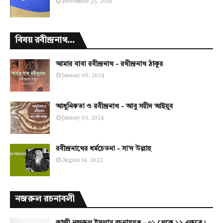
November 25, 2019
বিষয় রবীন্দ্রনাথ...
আমার বাবা রবীন্দ্রনাথ - রথীন্দ্রনাথ ঠাকুর
January 06, 2024
আধুনিকতা ও রবীন্দ্রনাথ - আবু সয়ীদ আইয়ুব
January 03, 2024
রবীন্দ্রনাথের ধর্মচেতনা - সা'দ উল্লাহ
August 14, 2023
নজরুল রচনাবলী