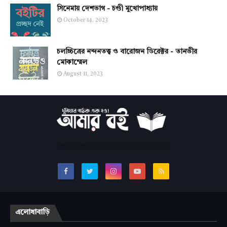
সিনেমায় দেশভাগ - চণ্ডী মুখোপাধ্যায়
October 14, 2023
চলচ্চিত্রের নন্দনতত্ত্ব ও বারোজন ডিরেক্টর - তানভীর
মোকাম্মেল
August 11, 2023
সবচেয়ে জনপ্রিয় অনলাইন বাংলা লাইব্রেরি।
এলোধাবাড়ি