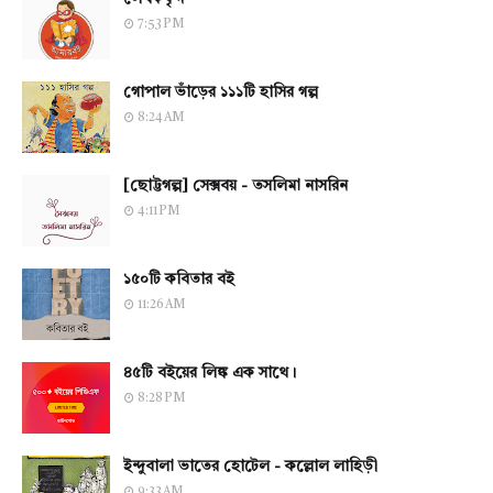
7:53 PM
গোপাল ভাঁড়ের ১১১টি হাসির গল্প
8:24 AM
[ছোট্টগল্প] সেক্সবয় - তসলিমা নাসরিন
4:11 PM
১৫০টি কবিতার বই
11:26 AM
৪৫টি বইয়ের লিঙ্ক এক সাথে।
8:28 PM
ইন্দুবালা ভাতের হোটেল - কল্লোল লাহিড়ী
9:33 AM