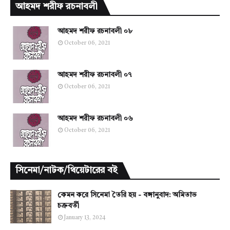
আহমদ শরীফ রচনাবলী
আহমদ শরীফ রচনাবলী ০৮
October 06, 2021
আহমদ শরীফ রচনাবলী ০৭
October 06, 2021
আহমদ শরীফ রচনাবলী ০৬
October 06, 2021
সিনেমা/নাটক/থিয়েটারের বই
কেমন করে সিনেমা তৈরি হয় - বঙ্গানুবাদ: অমিতাভ
চক্রবর্তী
January 13, 2024