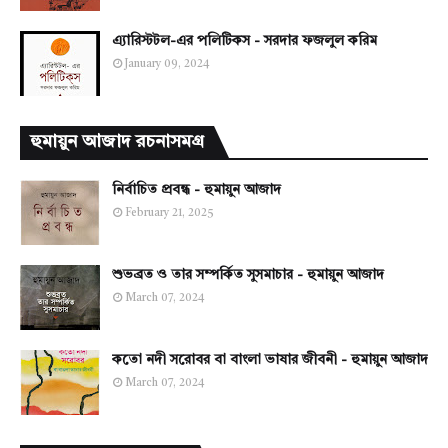
এ্যারিস্টটল-এর পলিটিকস - সরদার ফজলুল করিম
January 09, 2024
হুমায়ুন আজাদ রচনাসমগ্র
নির্বাচিত প্রবন্ধ - হুমায়ুন আজাদ
February 21, 2025
শুভব্রত ও তার সম্পর্কিত সুসমাচার - হুমায়ুন আজাদ
March 07, 2024
কতো নদী সরোবর বা বাংলা ভাষার জীবনী - হুমায়ুন আজাদ
March 07, 2024