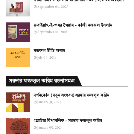
কাজী নজরুল ইসলাম রচনাসমগ্র - ০১ থেকে ১২ একত্রে।
September 05, 2023
রুবাইয়াৎ-ই-ওমর খৈয়াম - কাজী নজরুল ইসলাম
September 10, 2018
নজরুল গীতি অখন্ড
July 04, 2018
সরদার ফজলুল করিম রচনাসমগ্র
দর্শনকোষ (নতুন সংস্করণ) সরদার ফজলুল করিম
January 31, 2025
প্লেটোর রিপাবলিক - সরদার ফজলুল করিম
January 09, 2024