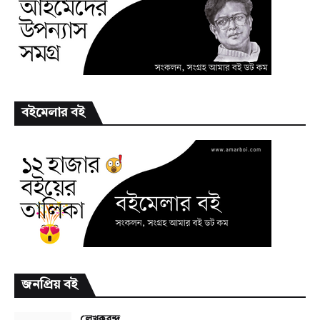
বইমেলার বই
জনপ্রিয় বই
লেখকবৃন্দ