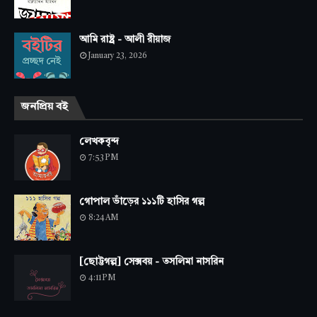
আমি রাষ্ট্র - আলী রীয়াজ
January 23, 2026
জনপ্রিয় বই
লেখকবৃন্দ
7:53 PM
গোপাল ভাঁড়ের ১১১টি হাসির গল্প
8:24 AM
[ছোট্টগল্প] সেক্সবয় - তসলিমা নাসরিন
4:11 PM