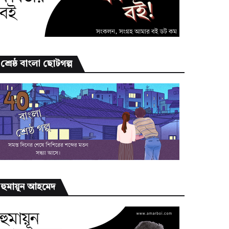
শ্রেষ্ঠ বাংলা ছোটগল্প
হুমায়ূন আহমেদ