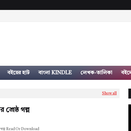
বইয়ের হাট
বাংলা KINDLE
লেখক-তালিকা
বইম
Show all
 শ্রেষ্ঠ গল্প
ষ্ঠ গল্প Read Or Download