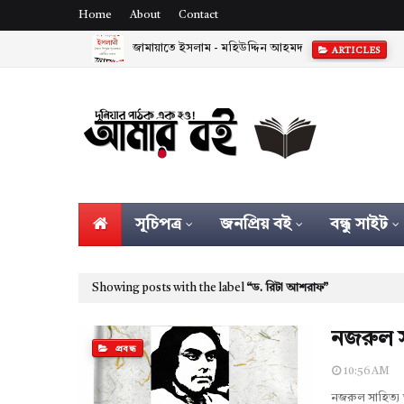
Home
About
Contact
জামায়াতে ইসলাম - মহিউদ্দিন আহমদ
ARTICLES
সূচিপত্র
জনপ্রিয় বই
বন্ধু সাইট
Showing posts with the label
ড. রিটা আশরাফ
নজরুল স
প্রবন্ধ
10:56 AM
নজরুল সাহিত্য 