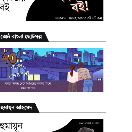
শ্রেষ্ঠ বাংলা ছোটগল্প
হুমায়ূন আহমেদ