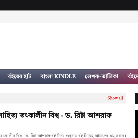
বইয়ের হাট
বাংলা KINDLE
লেখক-তালিকা
বইম
Show all
াহিত্য তৎকালীন বিশ্ব - ড. রিটা আশরাফ
তৎকালীন বিশ্ব - ড. রিটা আশরাফ বই নিয়ে শুধুমাত্র বই নিয়েই আমাদের এই প্রয়াস।