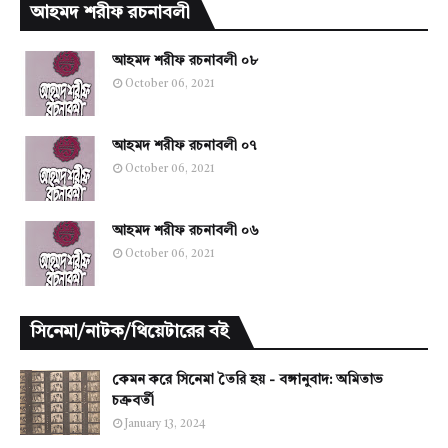
আহমদ শরীফ রচনাবলী
আহমদ শরীফ রচনাবলী ০৮
October 06, 2021
আহমদ শরীফ রচনাবলী ০৭
October 06, 2021
আহমদ শরীফ রচনাবলী ০৬
October 06, 2021
সিনেমা/নাটক/থিয়েটারের বই
কেমন করে সিনেমা তৈরি হয় - বঙ্গানুবাদ: অমিতাভ
চক্রবর্তী
January 13, 2024