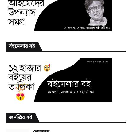
বইমেলার বই
জনপ্রিয় বই
লেখকবৃন্দ