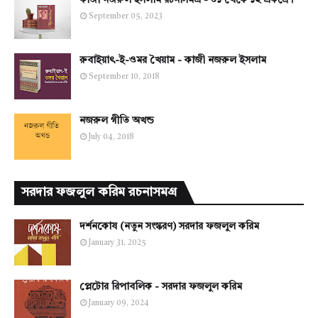
কাজী নজরুল ইসলাম রচনাসমগ্র - ০১ থেকে ১২ একত্রে।
September 05, 2023
রুবাইয়াৎ-ই-ওমর খৈয়াম - কাজী নজরুল ইসলাম
September 10, 2018
নজরুল গীতি অখন্ড
July 04, 2018
সরদার ফজলুল করিম রচনাসমগ্র
দর্শনকোষ (নতুন সংস্করণ) সরদার ফজলুল করিম
January 31, 2025
প্লেটোর রিপাবলিক - সরদার ফজলুল করিম
January 09, 2024