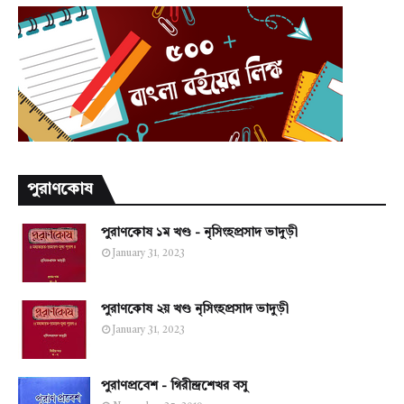
পুরাণকোষ
পুরাণকোষ ১ম খণ্ড - নৃসিংহপ্রসাদ ভাদুড়ী
January 31, 2023
পুরাণকোষ ২য় খণ্ড নৃসিংহপ্রসাদ ভাদুড়ী
January 31, 2023
পুরাণপ্রবেশ - গিরীন্দ্রশেখর বসু