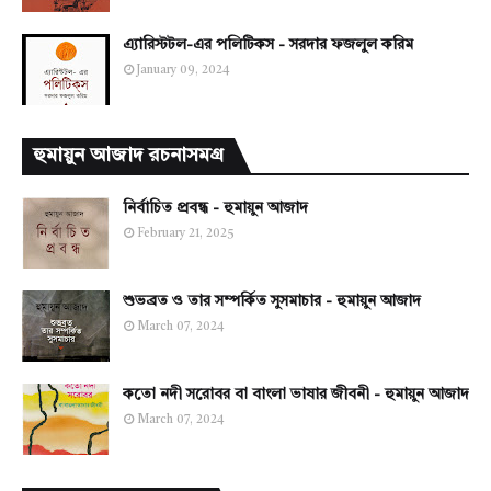
এ্যারিস্টটল-এর পলিটিকস - সরদার ফজলুল করিম
January 09, 2024
হুমায়ুন আজাদ রচনাসমগ্র
নির্বাচিত প্রবন্ধ - হুমায়ুন আজাদ
February 21, 2025
শুভব্রত ও তার সম্পর্কিত সুসমাচার - হুমায়ুন আজাদ
March 07, 2024
কতো নদী সরোবর বা বাংলা ভাষার জীবনী - হুমায়ুন আজাদ
March 07, 2024