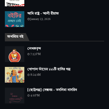
আমি রাষ্ট্র - আলী রীয়াজ
January 23, 2026
জনপ্রিয় বই
লেখকবৃন্দ
7:53 PM
গোপাল ভাঁড়ের ১১১টি হাসির গল্প
8:24 AM
[ছোট্টগল্প] সেক্সবয় - তসলিমা নাসরিন
4:11 PM