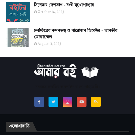
সিনেমায় দেশভাগ - চণ্ডী মুখোপাধ্যায়
October 14, 2023
চলচ্চিত্রের নন্দনতত্ত্ব ও বারোজন ডিরেক্টর - তানভীর
মোকাম্মেল
August 11, 2023
সবচেয়ে জনপ্রিয় অনলাইন বাংলা লাইব্রেরি।
এলোধাবাড়ি