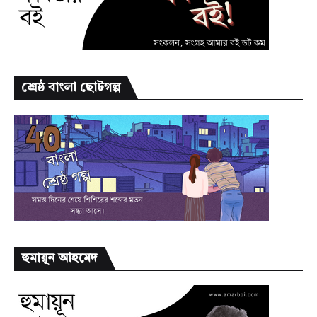
শ্রেষ্ঠ বাংলা ছোটগল্প
হুমায়ূন আহমেদ