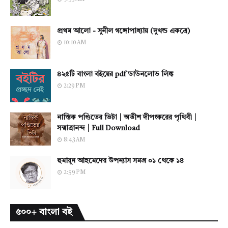
প্রথম আলো - সুনীল গঙ্গোপাধ্যায় (দুখন্ড একত্রে)
10:10 AM
৪২৫টি বাংলা বইয়ের pdf ডাউনলোড লিঙ্ক
2:29 PM
নাস্তিক পণ্ডিতের ভিটা | অতীশ দীপংকরের পৃথিবী |
সন্মাত্রানন্দ | Full Download
8:43 AM
হুমায়ূন আহমেদের উপন্যাস সমগ্র ০১ থেকে ১৪
2:59 PM
৫০০+ বাংলা বই