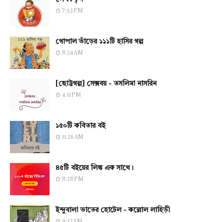
7:53 PM
গোপাল ভাঁড়ের ১১১টি হাসির গল্প
8:24 AM
[ছোট্টগল্প] সেক্সবয় - তসলিমা নাসরিন
4:11 PM
১৫০টি কবিতার বই
11:26 AM
৪৫টি বইয়ের লিঙ্ক এক সাথে।
8:28 PM
ইন্দুবালা ভাতের হোটেল - কল্লোল লাহিড়ী
9:33 AM