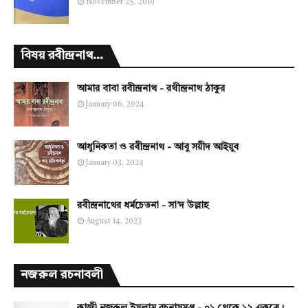
November 25, 2019
বিষয় রবীন্দ্রনাথ...
আমার বাবা রবীন্দ্রনাথ - রথীন্দ্রনাথ ঠাকুর
January 06, 2024
আধুনিকতা ও রবীন্দ্রনাথ - আবু সয়ীদ আইয়ুব
January 03, 2024
রবীন্দ্রনাথের ধর্মচেতনা - সা'দ উল্লাহ
August 14, 2023
নজরুল রচনাবলী