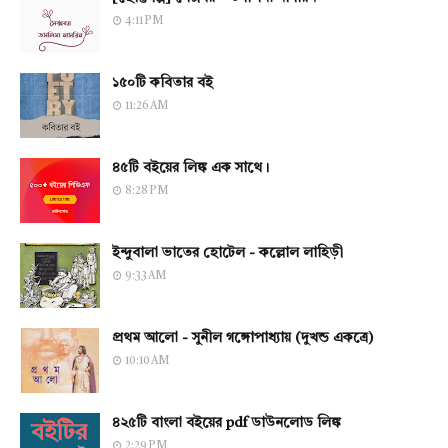
4:11 PM
১৫০টি কবিতার বই
11:26 AM
৪৫টি বইয়ের লিঙ্ক এক সাথে।
8:28 PM
ইন্দুবালা ভাতের হোটেল - কল্লোল লাহিড়ী
9:33 AM
প্রথম আলো - সুনীল গঙ্গোপাধ্যায় (দুখন্ড একত্রে)
10:10 AM
৪২৫টি বাংলা বইয়ের pdf ডাউনলোড লিঙ্ক
2:29 PM