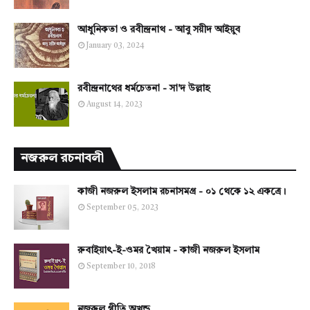
আধুনিকতা ও রবীন্দ্রনাথ - আবু সয়ীদ আইয়ুব
January 03, 2024
রবীন্দ্রনাথের ধর্মচেতনা - সা'দ উল্লাহ
August 14, 2023
নজরুল রচনাবলী
কাজী নজরুল ইসলাম রচনাসমগ্র - ০১ থেকে ১২ একত্রে।
September 05, 2023
রুবাইয়াৎ-ই-ওমর খৈয়াম - কাজী নজরুল ইসলাম
September 10, 2018
নজরুল গীতি অখন্ড