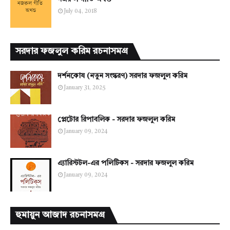
July 04, 2018
সরদার ফজলুল করিম রচনাসমগ্র
দর্শনকোষ (নতুন সংস্করণ) সরদার ফজলুল করিম
January 31, 2025
প্লেটোর রিপাবলিক - সরদার ফজলুল করিম
January 09, 2024
এ্যারিস্টটল-এর পলিটিকস - সরদার ফজলুল করিম
January 09, 2024
হুমায়ুন আজাদ রচনাসমগ্র