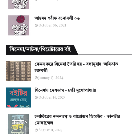
আহমদ শরীফ রচনাবলী ০৬
October 06, 2021
সিনেমা/নাটক/থিয়েটারের বই
কেমন করে সিনেমা তৈরি হয় - বঙ্গানুবাদ: অমিতাভ
চক্রবর্তী
January 13, 2024
সিনেমায় দেশভাগ - চণ্ডী মুখোপাধ্যায়
October 14, 2023
চলচ্চিত্রের নন্দনতত্ত্ব ও বারোজন ডিরেক্টর - তানভীর
মোকাম্মেল
August 11, 2023