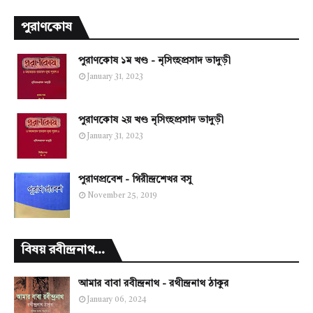
পুরাণকোষ
পুরাণকোষ ১ম খণ্ড - নৃসিংহপ্রসাদ ভাদুড়ী
January 31, 2023
পুরাণকোষ ২য় খণ্ড নৃসিংহপ্রসাদ ভাদুড়ী
January 31, 2023
পুরাণপ্রবেশ - গিরীন্দ্রশেখর বসু
November 25, 2019
বিষয় রবীন্দ্রনাথ...
আমার বাবা রবীন্দ্রনাথ - রথীন্দ্রনাথ ঠাকুর
January 06, 2024