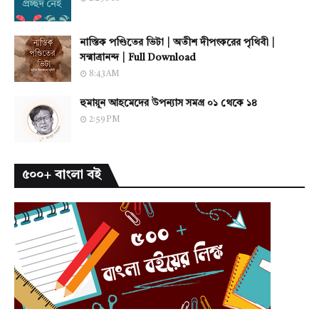
নাস্তিক পণ্ডিতের ভিটা | অতীশ দীপংকরের পৃথিবী |
সন্মাত্রানন্দ | Full Download
8:43 AM
হুমায়ূন আহমেদের উপন্যাস সমগ্র ০১ থেকে ১৪
2:59 PM
৫০০+ বাংলা বই