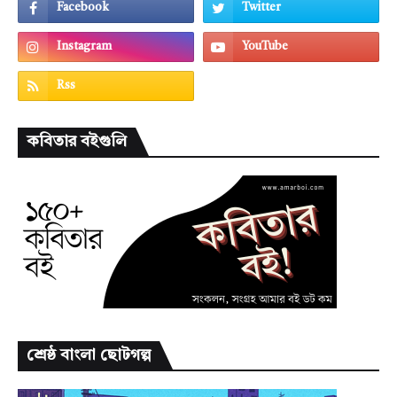
কবিতার বইগুলি
শ্রেষ্ঠ বাংলা ছোটগল্প