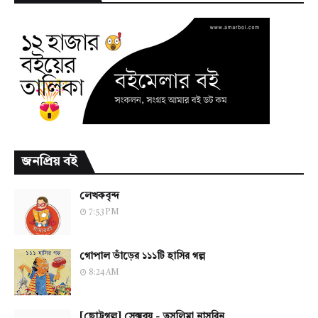
জনপ্রিয় বই
লেখকবৃন্দ
7:53 PM
গোপাল ভাঁড়ের ১১১টি হাসির গল্প
8:24 AM
[ছোট্টগল্প] সেক্সবয় - তসলিমা নাসরিন