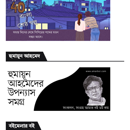
হুমায়ূন আহমেদ
বইমেলার বই