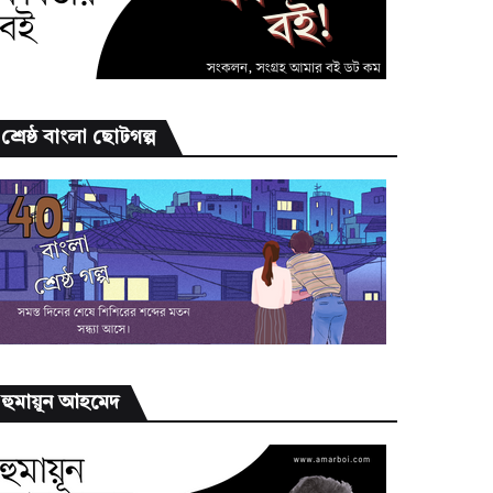
শ্রেষ্ঠ বাংলা ছোটগল্প
হুমায়ূন আহমেদ