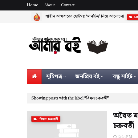
Home
About
Contact
শাহীন আখতারের ছোটগল্প ‘মানচিত্র’ নিয়ে আলোচনা
AR
নির্বাচিত প্রবন্ধ - হুমায়ুন আজাদ
ARTICLES
সূচিপত্র
জনপ্রিয় বই
বন্ধু সাইট
Showing posts with the label
বিমল চক্রবর্তী
অদ্বৈত ম
বিমল চক্রবর্তী
চক্রবর্তী
12:25 PM