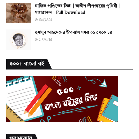
নাস্তিক পণ্ডিতের ভিটা | অতীশ দীপংকরের পৃথিবী |
সন্মাত্রানন্দ | Full Download
8:43 AM
হুমায়ূন আহমেদের উপন্যাস সমগ্র ০১ থেকে ১৪
2:59 PM
৫০০+ বাংলা বই
পুরাণকোষ