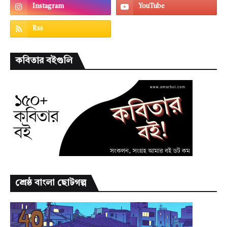
কবিতার বইগুলি
শ্রেষ্ঠ বাংলা ছোটগল্প