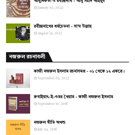
আধুনিকতা ও রবীন্দ্রনাথ - আবু সয়ীদ আইয়ুব
January 03, 2024
রবীন্দ্রনাথের ধর্মচেতনা - সা'দ উল্লাহ
August 14, 2023
নজরুল রচনাবলী
কাজী নজরুল ইসলাম রচনাসমগ্র - ০১ থেকে ১২ একত্রে।
September 05, 2023
রুবাইয়াৎ-ই-ওমর খৈয়াম - কাজী নজরুল ইসলাম
September 10, 2018
নজরুল গীতি অখন্ড
July 04, 2018