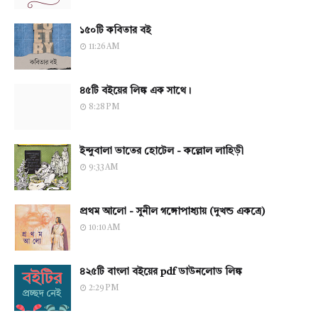
১৫০টি কবিতার বই
11:26 AM
৪৫টি বইয়ের লিঙ্ক এক সাথে।
8:28 PM
ইন্দুবালা ভাতের হোটেল - কল্লোল লাহিড়ী
9:33 AM
প্রথম আলো - সুনীল গঙ্গোপাধ্যায় (দুখন্ড একত্রে)
10:10 AM
৪২৫টি বাংলা বইয়ের pdf ডাউনলোড লিঙ্ক
2:29 PM