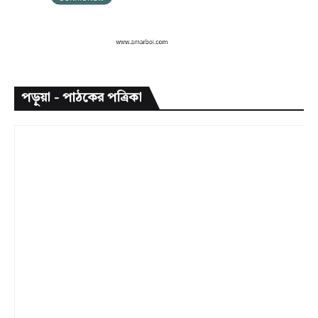
পড়ুয়া - পাঠকের পত্রিকা