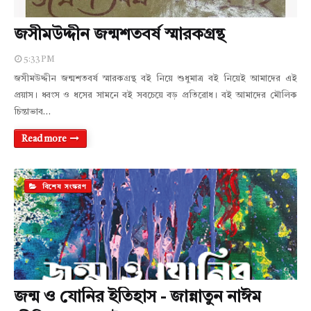
জসীমউদ্দীন জন্মশতবর্ষ স্মারকগ্রন্থ
5:33 PM
জসীমউদ্দীন জন্মশতবর্ষ স্মারকগ্রন্থ বই নিয়ে শুধুমাত্র বই নিয়েই আমাদের এই
প্রয়াস। ধ্বংস ও ধসের সামনে বই সবচেয়ে বড় প্রতিরোধ। বই আমাদের মৌলিক
চিন্তাভাব…
Read more
বিশেষ সংস্করণ
জন্ম ও যোনির ইতিহাস - জান্নাতুন নাঈম