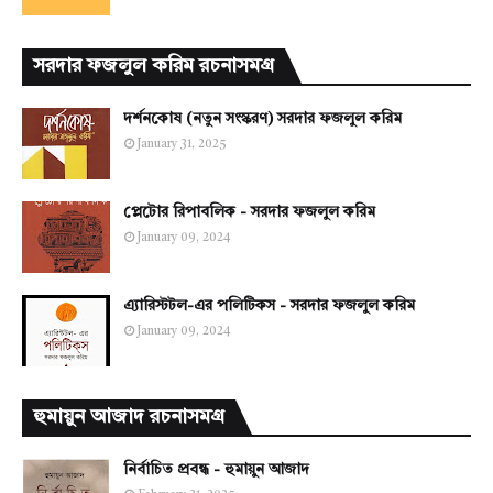
সরদার ফজলুল করিম রচনাসমগ্র
দর্শনকোষ (নতুন সংস্করণ) সরদার ফজলুল করিম
January 31, 2025
প্লেটোর রিপাবলিক - সরদার ফজলুল করিম
January 09, 2024
এ্যারিস্টটল-এর পলিটিকস - সরদার ফজলুল করিম
January 09, 2024
হুমায়ুন আজাদ রচনাসমগ্র
নির্বাচিত প্রবন্ধ - হুমায়ুন আজাদ