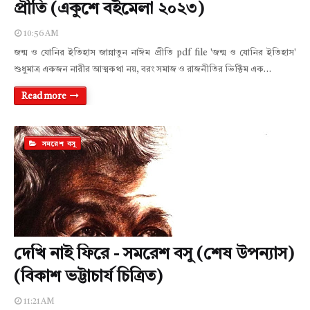
প্রীতি (একুশে বইমেলা ২০২৩)
10:56 AM
জন্ম ও যোনির ইতিহাস জান্নাতুন নাঈম প্রীতি pdf file 'জন্ম ও যোনির ইতিহাস'
শুধুমাত্র একজন নারীর আত্মকথা নয়, বরং সমাজ ও রাজনীতির ভিক্টিম এক…
Read more
সমরেশ বসু
দেখি নাই ফিরে - সমরেশ বসু (শেষ উপন্যাস)
(বিকাশ ভট্টাচার্য চিত্রিত)
11:21 AM