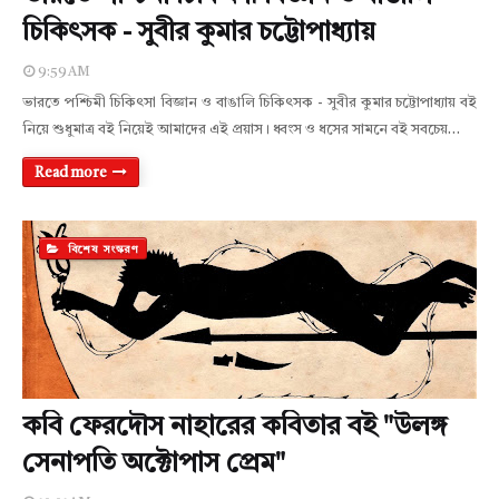
চিকিৎসক - সুবীর কুমার চট্টোপাধ্যায়
9:59 AM
ভারতে পশ্চিমী চিকিৎসা বিজ্ঞান ও বাঙালি চিকিৎসক - সুবীর কুমার চট্টোপাধ্যায় বই
নিয়ে শুধুমাত্র বই নিয়েই আমাদের এই প্রয়াস। ধ্বংস ও ধসের সামনে বই সবচেয়…
Read more
বিশেষ সংস্করণ
কবি ফেরদৌস নাহারের কবিতার বই "উলঙ্গ
সেনাপতি অক্টোপাস প্রেম"