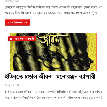
10:01 AM
ফেরদৌস নাহারের দ্বিতীয় কবিতার বই ‘উলঙ্গ সেনাপতি অক্টোপাস প্রেম’ নব্বই এর
স্বৈরাচার বিরোধী আন্দোলন সূচনা হয় ১৯৮২ সালে, যখন বাংলাদেশ রুখে দাঁড়িয়ে…
Read more
মনোরঞ্জন ব্যাপারী
ইতিবৃত্তে চণ্ডাল জীবন - মনোরঞ্জন ব্যাপারী
4:08 PM
ইতিবৃত্তে চণ্ডাল জীবন - মনোরঞ্জন ব্যাপারী Itibritte Chandal Jivan তথাকথিত
ভদ্র সমাজের পরিচিতির বাইরে যে অনন্য শক্তিশালী সাহিত্যধারা বয়ে চলেছে তারই
…