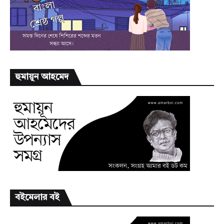
হুমায়ূন আহমেদ
বইমেলার বই