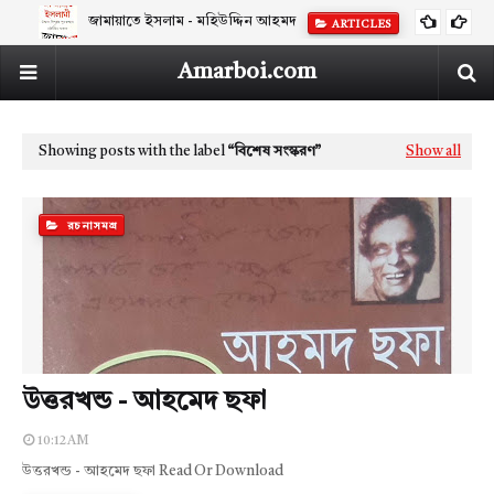
জামায়াতে ইসলাম - মহিউদ্দিন আহমদ
ARTICLES
Amarboi.com
Showing posts with the label
বিশেষ সংস্করণ
Show all
রচনাসমগ্র
উত্তরখন্ড - আহমেদ ছফা
10:12 AM
উত্তরখন্ড - আহমেদ ছফা Read Or Download