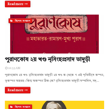
Read more
বিশেষ সংস্করণ
পুরাণকোষ ২য় খণ্ড নৃসিংহপ্রসাদ ভাদুড়ী
10:55 AM
পুরাণকোষ ২য় খণ্ড নৃসিংহপ্রসাদ ভাদুড়ী ২য় খণ্ড ক থেকে ণ এই পৃথিবীতে কম্পন,
ভূকম্পন অহরহ। কিন্তু অকম্পন ঠিক কে? নৃসিংহপ্রসাদ ভাদুড়ী সম্পাদিত, সদ্…
Read more
বিশেষ সংস্করণ