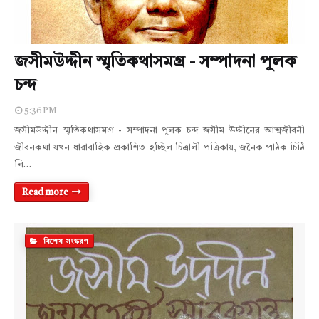
জসীমউদ্দীন স্মৃতিকথাসমগ্র - সম্পাদনা পুলক
চন্দ
5:36 PM
জসীমউদ্দীন স্মৃতিকথাসমগ্র - সম্পাদনা পুলক চন্দ জসীম উদ্দীনের আত্মজীবনী
জীবনকথা যখন ধারাবাহিক প্রকাশিত হচ্ছিল চিত্রালী পত্রিকায়, জনৈক পাঠক চিঠি
লি…
Read more
বিশেষ সংস্করণ