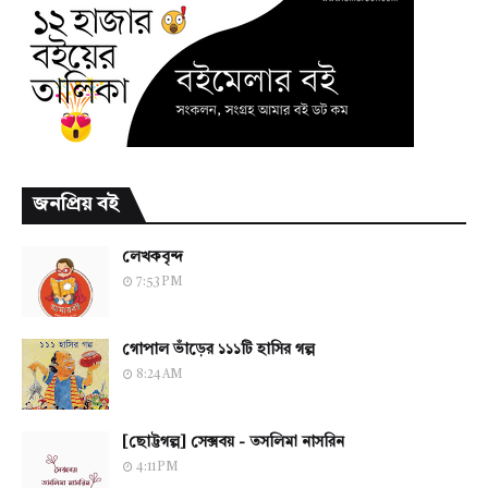
জনপ্রিয় বই
লেখকবৃন্দ
7:53 PM
গোপাল ভাঁড়ের ১১১টি হাসির গল্প
8:24 AM
[ছোট্টগল্প] সেক্সবয় - তসলিমা নাসরিন
4:11 PM