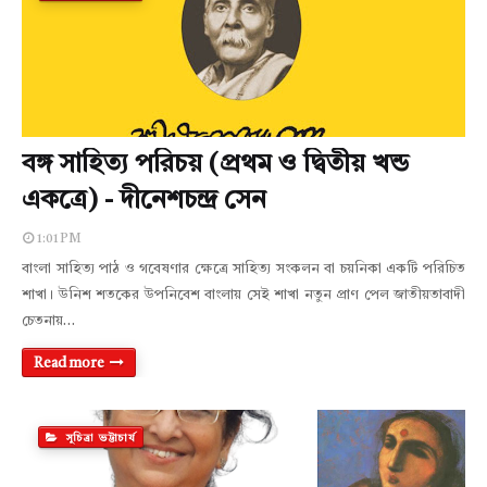
বঙ্গ সাহিত্য পরিচয় (প্রথম ও দ্বিতীয় খন্ড
একত্রে) - দীনেশচন্দ্র সেন
1:01 PM
বাংলা সাহিত্য পাঠ ও গবেষণার ক্ষেত্রে সাহিত্য সংকলন বা চয়নিকা একটি পরিচিত
শাখা। উনিশ শতকের উপনিবেশ বাংলায় সেই শাখা নতুন প্রাণ পেল জাতীয়তাবাদী
চেতনায়…
Read more
সুচিত্রা ভট্টাচার্য