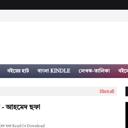
বইয়ের হাট
বাংলা KINDLE
লেখক-তালিকা
বইম
Show all
্ড - আহমেদ ছফা
আহমেদ ছফা Read Or Download