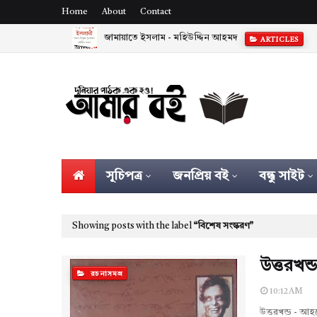
Home
About
Contact
জামায়াতে ইসলাম - মহিউদ্দিন আহমদ
ARTICLES
সূচিপত্র
জনপ্রিয় বই
বন্ধু সাইট
Showing posts with the label
বিশেষ সংস্করণ
উত্তরখন
রচনাসমগ্র
10:12 AM
উত্তরখন্ড - 