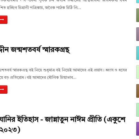
মৃতিকথাসমগ্র - সম্পাদনা পুলক চন্দ জসীম উদ্দীনের আত্মজীবনী জীবনকথা যখন
াশিত হচ্ছিল চিত্রালী পত্রিকায়, জনৈক পাঠক চিঠি লি…
ন জন্মশতবর্ষ স্মারকগ্রন্থ
শতবর্ষ স্মারকগ্রন্থ বই নিয়ে শুধুমাত্র বই নিয়েই আমাদের এই প্রয়াস। ধ্বংস ও ধসের
য়ে বড় প্রতিরোধ। বই আমাদের মৌলিক চিন্তাভাব…
োনির ইতিহাস - জান্নাতুন নাঈম প্রীতি (একুশে
 ২০২৩)