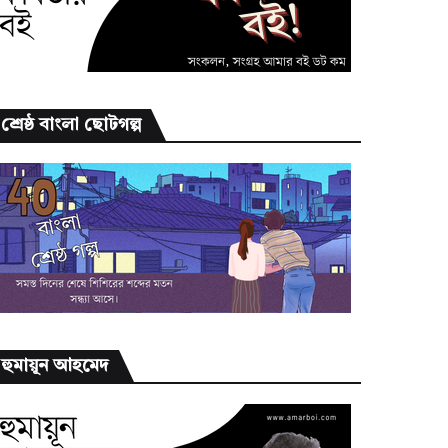
শ্রেষ্ঠ বাংলা ছোটগল্প
হুমায়ূন আহমেদ