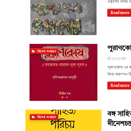
একুশের প্রবন্ধ
Read more
পুরাণকোষ
বিশেষ সংস্করণ
10:55 AM
পুরাণকোষ ২য় খণ
কিন্তু অকম্পন ঠ
Read more
বঙ্গ সাহি
বিশেষ সংস্করণ
দীনেশচন্দ