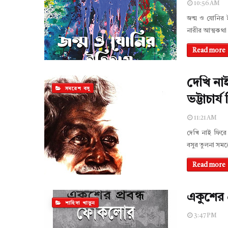
10:56 AM
জন্ম ও যোনির ই
নারীর আত্মকথা
Read more
দেখি না
সমরেশ বসু
ভট্টাচার্য
11:21 AM
দেখি নাই ফিরে 
বসুর তুলনা সমর
Read more
একুশের 
শাহিদা খাতুন
3:47 PM