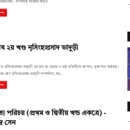
 ফোকলোর - সম্পাদক শাহিদা খাতুন
 ২য় খণ্ড নৃসিংহপ্রসাদ ভাদুড়ী
্ড নৃসিংহপ্রসাদ ভাদুড়ী ২য় খণ্ড ক থেকে ণ এই পৃথিবীতে কম্পন, ভূকম্পন অহরহ।
িক কে? নৃসিংহপ্রসাদ ভাদুড়ী সম্পাদিত, সদ্…
ত্য পরিচয় (প্রথম ও দ্বিতীয় খন্ড একত্রে) -
্র সেন