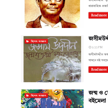
জসীমউদ্দীন স্
ধারাবাহিক প্রক
Read more
জসীমউদ্দী
বিশেষ সংস্করণ
5:33 PM
জসীমউদ্দীন জন্ম
সামনে বই সবচে
Read more
জন্ম ও য
বিশেষ সংস্করণ
বইমেলা