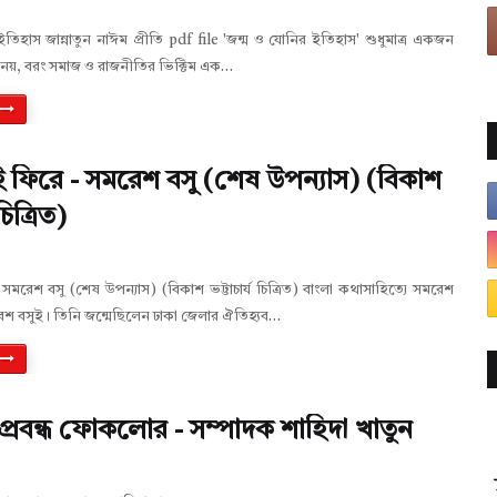
তিহাস জান্নাতুন নাঈম প্রীতি pdf file 'জন্ম ও যোনির ইতিহাস' শুধুমাত্র একজন
 নয়, বরং সমাজ ও রাজনীতির ভিক্টিম এক…
ই ফিরে - সমরেশ বসু (শেষ উপন্যাস) (বিকাশ
 চিত্রিত)
সমরেশ বসু (শেষ উপন্যাস) (বিকাশ ভট্টাচার্য চিত্রিত) বাংলা কথাসাহিত্যে সমরেশ
েশ বসুই। তিনি জন্মেছিলেন ঢাকা জেলার ঐতিহ্যব…
প্রবন্ধ ফোকলোর - সম্পাদক শাহিদা খাতুন