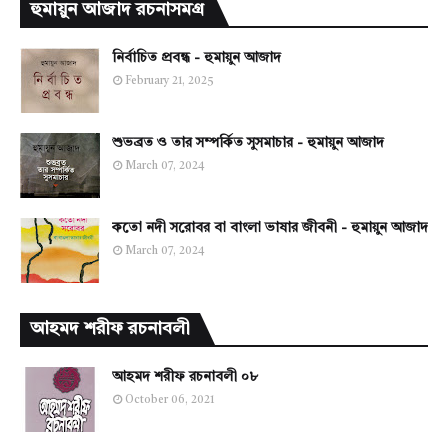
হুমায়ুন আজাদ রচনাসমগ্র
নির্বাচিত প্রবন্ধ - হুমায়ুন আজাদ
February 21, 2025
শুভব্রত ও তার সম্পর্কিত সুসমাচার - হুমায়ুন আজাদ
March 07, 2024
কতো নদী সরোবর বা বাংলা ভাষার জীবনী - হুমায়ুন আজাদ
March 07, 2024
আহমদ শরীফ রচনাবলী
আহমদ শরীফ রচনাবলী ০৮
October 06, 2021