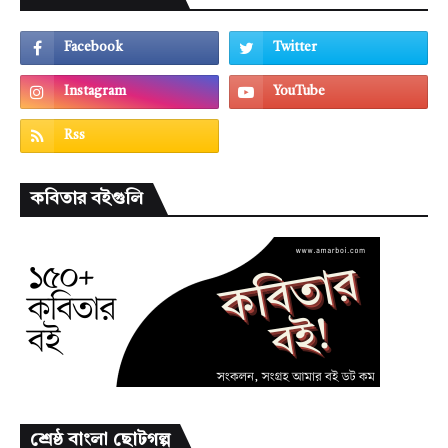
কবিতার বইগুলি
শ্রেষ্ঠ বাংলা ছোটগল্প