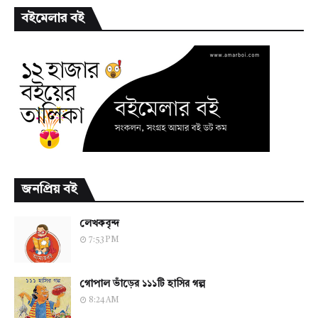
বইমেলার বই
জনপ্রিয় বই
লেখকবৃন্দ
7:53 PM
গোপাল ভাঁড়ের ১১১টি হাসির গল্প
8:24 AM