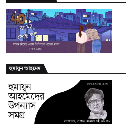
হুমায়ূন আহমেদ