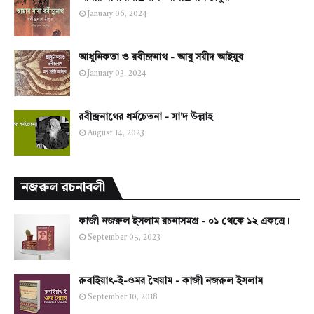
January 06, 2024
আধুনিকতা ও রবীন্দ্রনাথ - আবু সয়ীদ আইয়ুব
January 03, 2024
রবীন্দ্রনাথের ধর্মচেতনা - সা'দ উল্লাহ
August 14, 2023
নজরুল রচনাবলী
কাজী নজরুল ইসলাম রচনাসমগ্র - ০১ থেকে ১২ একত্রে।
September 05, 2023
রুবাইয়াৎ-ই-ওমর খৈয়াম - কাজী নজরুল ইসলাম
September 10, 2018