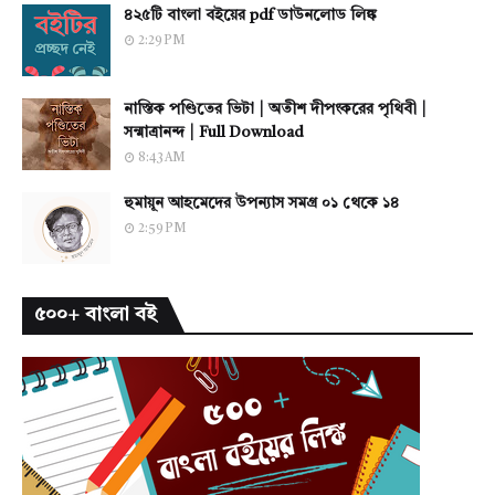
৪২৫টি বাংলা বইয়ের pdf ডাউনলোড লিঙ্ক
2:29 PM
নাস্তিক পণ্ডিতের ভিটা | অতীশ দীপংকরের পৃথিবী |
সন্মাত্রানন্দ | Full Download
8:43 AM
হুমায়ূন আহমেদের উপন্যাস সমগ্র ০১ থেকে ১৪
2:59 PM
৫০০+ বাংলা বই