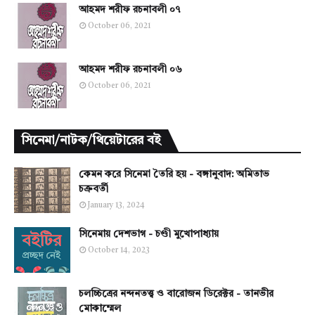
আহমদ শরীফ রচনাবলী ০৭
October 06, 2021
আহমদ শরীফ রচনাবলী ০৬
October 06, 2021
সিনেমা/নাটক/থিয়েটারের বই
কেমন করে সিনেমা তৈরি হয় - বঙ্গানুবাদ: অমিতাভ
চক্রবর্তী
January 13, 2024
সিনেমায় দেশভাগ - চণ্ডী মুখোপাধ্যায়
October 14, 2023
চলচ্চিত্রের নন্দনতত্ত্ব ও বারোজন ডিরেক্টর - তানভীর
মোকাম্মেল