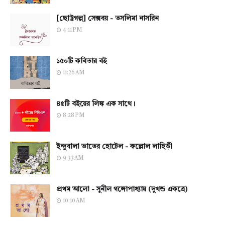
[ছোট্টগল্প] সেক্সবয় - তসলিমা নাসরিন
4:11 PM
১৫০টি কবিতার বই
11:26 AM
৪৫টি বইয়ের লিঙ্ক এক সাথে।
8:28 PM
ইন্দুবালা ভাতের হোটেল - কল্লোল লাহিড়ী
9:33 AM
প্রথম আলো - সুনীল গঙ্গোপাধ্যায় (দুখন্ড একত্রে)
10:10 AM