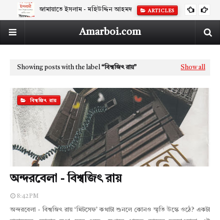
জামায়াতে ইসলাম - মহিউদ্দিন আহমদ
ARTICLES
Amarboi.com
Showing posts with the label
বিশ্বজিৎ রায়
Show all
বিশ্বজিৎ রায়
অন্দরবেলা - বিশ্বজিৎ রায়
8:42 PM
অন্দরবেলা - বিশ্বজিৎ রায় ‘মিটসেফ’ কথাটা শুনলে কোনও স্মৃতি উস্কে ওঠে? একটা