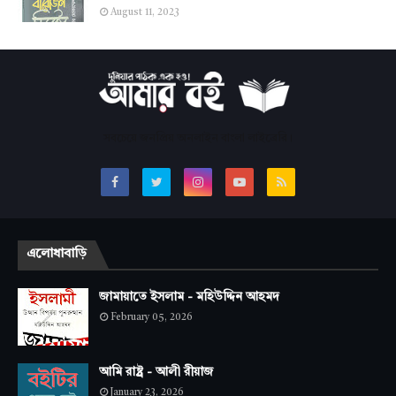
August 11, 2023
সবচেয়ে জনপ্রিয় অনলাইন বাংলা লাইব্রেরি।
এলোধাবাড়ি
জামায়াতে ইসলাম - মহিউদ্দিন আহমদ
February 05, 2026
আমি রাষ্ট্র - আলী রীয়াজ
January 23, 2026