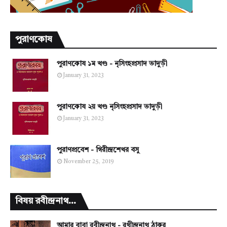
পুরাণকোষ
পুরাণকোষ ১ম খণ্ড - নৃসিংহপ্রসাদ ভাদুড়ী
January 31, 2023
পুরাণকোষ ২য় খণ্ড নৃসিংহপ্রসাদ ভাদুড়ী
January 31, 2023
পুরাণপ্রবেশ - গিরীন্দ্রশেখর বসু
November 25, 2019
বিষয় রবীন্দ্রনাথ...
আমার বাবা রবীন্দ্রনাথ - রথীন্দ্রনাথ ঠাকুর